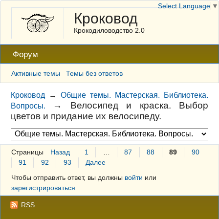
Select Language
▼
Кроковод
Крокодиловодство 2.0
Форум
Активные темы
Темы без ответов
Кроковод
→
Общие темы. Мастерская. Библиотека.
→
Велосипед и краска. Выбор
Вопросы.
цветов и придание их велосипеду.
Страницы
Назад
1
…
87
88
89
90
91
92
93
Далее
Чтобы отправить ответ, вы должны
войти
или
зарегистрироваться
RSS