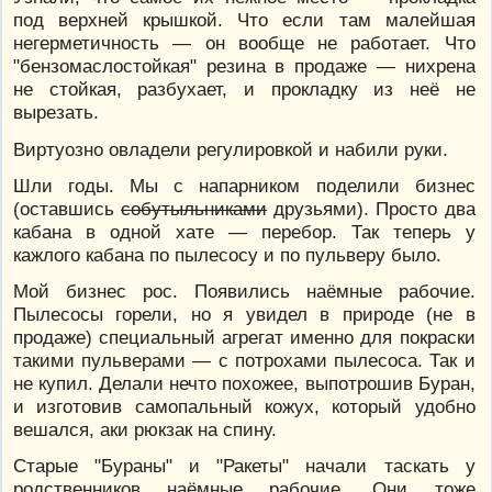
под верхней крышкой. Что если там малейшая
негерметичность — он вообще не работает. Что
"бензомаслостойкая" резина в продаже — нихрена
не стойкая, разбухает, и прокладку из неё не
вырезать.
Виртуозно овладели регулировкой и набили руки.
Шли годы. Мы с напарником поделили бизнес
(оставшись
собутыльниками
друзьями). Просто два
кабана в одной хате — перебор. Так теперь у
кажлого кабана по пылесосу и по пульверу было.
Мой бизнес рос. Появились наёмные рабочие.
Пылесосы горели, но я увидел в природе (не в
продаже) специальный агрегат именно для покраски
такими пульверами — с потрохами пылесоса. Так и
не купил. Делали нечто похожее, выпотрошив Буран,
и изготовив самопальный кожух, который удобно
вешался, аки рюкзак на спину.
Старые "Бураны" и "Ракеты" начали таскать у
родственников наёмные рабочие. Они тоже