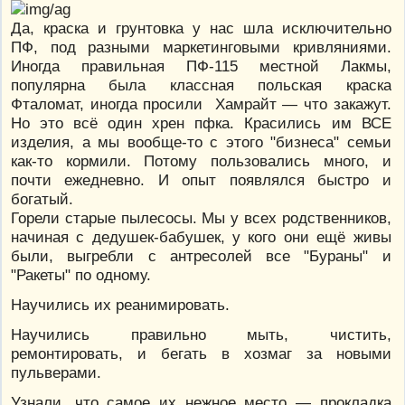
Да, краска и грунтовка у нас шла исключительно
ПФ, под разными маркетинговыми кривляниями.
Иногда правильная ПФ-115 местной Лакмы,
популярна была классная польская краска
Фталомат, иногда просили Хамрайт — что закажут.
Но это всё один хрен пфка. Красились им ВСЕ
изделия, а мы вообще-то с этого "бизнеса" семьи
как-то кормили. Потому пользовались много, и
почти ежедневно. И опыт появлялся быстро и
богатый.
Горели старые пылесосы. Мы у всех родственников,
начиная с дедушек-бабушек, у кого они ещё живы
были, выгребли с антресолей все "Бураны" и
"Ракеты" по одному.
Научились их реанимировать.
Научились правильно мыть, чистить,
ремонтировать, и бегать в хозмаг за новыми
пульверами.
Узнали, что самое их нежное место — прокладка