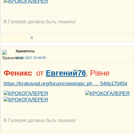
В Галерее должна быть тишина!
4
Хранитель
30-03-2017 15:46:59
Феникс
от
Евгений76
, Рiвне
https://krokovod.org/forum/viewtopic.ph … 54#p170454
В Галерее должна быть тишина!