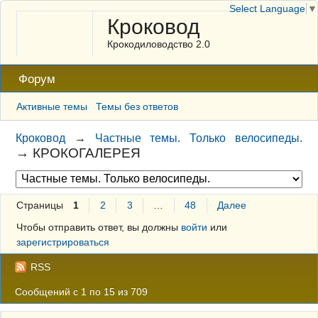
Select Language
▼
Кроковод
Крокодиловодство 2.0
Форум
Активные темы
Темы без ответов
Кроковод
→
Частные темы. Только велосипеды.
→
КРОКОГАЛЕРЕЯ
Страницы
1
2
3
…
48
Далее
Чтобы отправить ответ, вы должны
войти
или
зарегистрироваться
RSS
Сообщений с 1 по 15 из 709