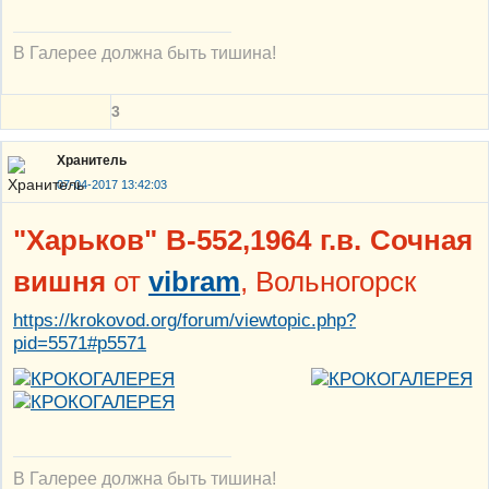
В Галерее должна быть тишина!
3
Хранитель
07-04-2017 13:42:03
"Харьков" В-552,1964 г.в. Сочная
вишня
от
vibram
, Вольногорск
https://krokovod.org/forum/viewtopic.php?
pid=5571#p5571
В Галерее должна быть тишина!