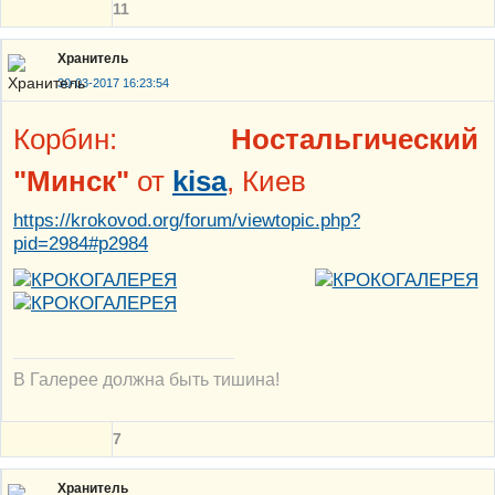
11
Хранитель
30-03-2017 16:23:54
Корбин:
Ностальгический
"Минск"
от
kisa
, Киев
https://krokovod.org/forum/viewtopic.php?
pid=2984#p2984
В Галерее должна быть тишина!
7
Хранитель