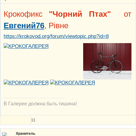
Крокофикс
"Чорний Птах"
от
Евгений76
, Рiвне
https://krokovod.org/forum/viewtopic.php?id=8
В Галерее должна быть тишина!
11
Хранитель