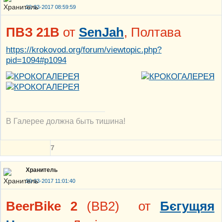
22-03-2017 08:59:59
ПВЗ 21В
от
SenJah
, Полтава
https://krokovod.org/forum/viewtopic.php?
pid=1094#p1094
В Галерее должна быть тишина!
7
Хранитель
30-03-2017 11:01:40
BeerBike 2
(BB2) от
Бєгущяя