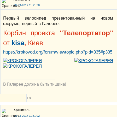
20-03-2017 11:21:38
Первый велосипед презентованный на новом
форуме, первый в Галерее.
Корбин проекта
"Телепортатор"
от
kisa
, Киев
https://krokovod.org/forum/viewtopic.php?pid=335#p335
В Галерее должна быть тишина!
18
Хранитель
20-03-2017 11:51:02