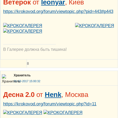
Ветерок
от
leonyar
, Киев
https://krokovod.org/forum/viewtopic.php?pid=443#p443
В Галерее должна быть тишина!
8
Хранитель
31-03-2017 15:00:32
Десна 2.0
от
Henk
, Москва
https://krokovod.org/forum/viewtopic.php?id=11