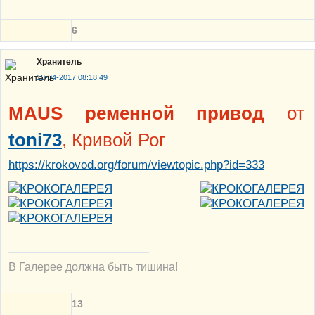
6
Хранитель
10-04-2017 08:18:49
MAUS ременной привод
от
toni73
, Кривой Рог
https://krokovod.org/forum/viewtopic.php?id=333
В Галерее должна быть тишина!
13