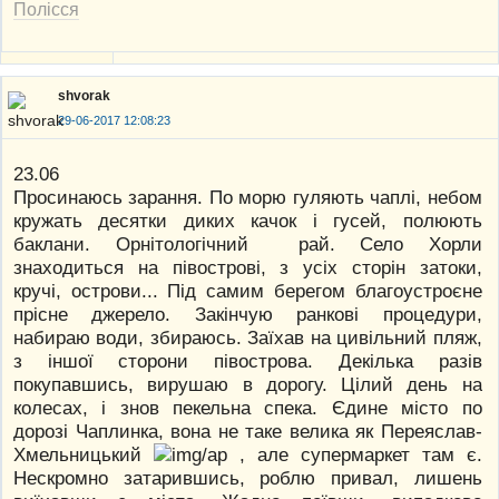
Полісся
shvorak
29-06-2017 12:08:23
23.06
Просинаюсь зарання. По морю гуляють чаплі, небом
кружать десятки диких качок і гусей, полюють
баклани. Орнітологічний рай. Село Хорли
знаходиться на півострові, з усіх сторін затоки,
кручі, острови... Під самим берегом благоустроєне
прісне джерело. Закінчую ранкові процедури,
набираю води, збираюсь. Заїхав на цивільний пляж,
з іншої сторони півострова. Декілька разів
покупавшись, вирушаю в дорогу. Цілий день на
колесах, і знов пекельна спека. Єдине місто по
дорозі Чаплинка, вона не таке велика як Переяслав-
Хмельницький
, але супермаркет там є.
Нескромно затарившись, роблю привал, лишень