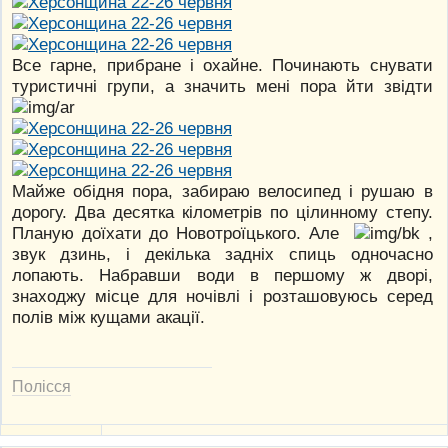
Все гарне, прибране і охайне. Починають снувати
туристичні групи, а значить мені пора йти звідти
Майже обідня пора, забираю велосипед і рушаю в
дорогу. Два десятка кілометрів по цілинному степу.
Планую доїхати до Новотроїцького. Але
,
звук дзинь, і декілька задніх спиць одночасно
лопають. Набравши води в першому ж дворі,
знаходжу місце для ночівлі і розташовуюсь серед
полів між кущами акації.
Полісся