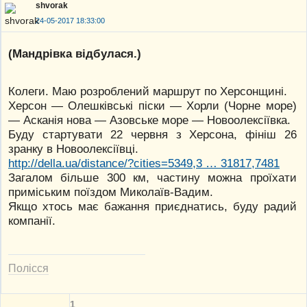
shvorak
24-05-2017 18:33:00
(Мандрiвка вiдбулася.)
Колеги. Маю розроблений маршрут по Херсонщині.
Херсон — Олешківські піски — Хорли (Чорне море)
— Асканія нова — Азовське море — Новоолексіївка.
Буду стартувати 22 червня з Херсона, фініш 26
зранку в Новоолексіївці.
http://della.ua/distance/?cities=5349,3 … 31817,7481
Загалом більше 300 км, частину можна проїхати
приміським поїздом Миколаїв-Вадим.
Якщо хтось має бажання приєднатись, буду радий
компанії.
Полісся
1