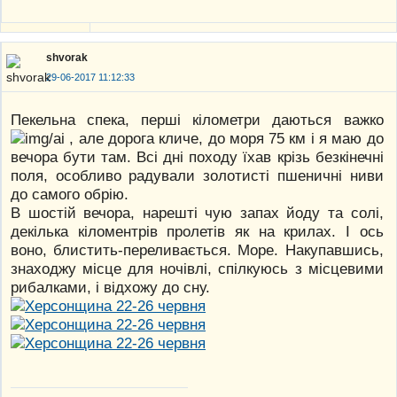
shvorak
29-06-2017 11:12:33
Пекельна спека, перші кілометри даються важко
, але дорога кличе, до моря 75 км і я маю до
вечора бути там. Всі дні походу їхав крізь безкінечні
поля, особливо радували золотисті пшеничні ниви
до самого обрію.
В шостій вечора, нарешті чую запах йоду та солі,
декілька кіломентрів пролетів як на крилах. І ось
воно, блистить-переливається. Море. Накупавшись,
знаходжу місце для ночівлі, спілкуюсь з місцевими
рибалками, і відхожу до сну.