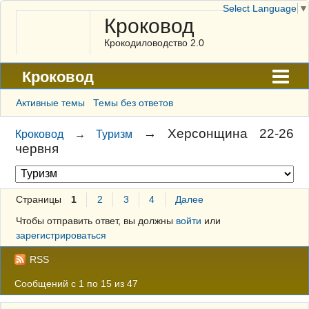
Select Language
▼
Кроковод
Крокодиловодство 2.0
Кроковод
Форум
Активные темы
Темы без ответов
Архив
→
Херсонщина 22-26
Кроковод
→
Туризм
червня
ГАЛЕРЕЯ
Правила
Страницы
1
2
3
4
Далее
Поиск
Чтобы отправить ответ, вы должны
войти
или
Регистрация
зарегистрироваться
Вход
RSS
Сообщений с 1 по 15 из 47