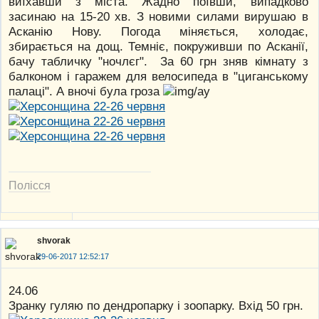
виїхавши з міста. Жадно поївши, випадково
засинаю на 15-20 хв. З новими силами вирушаю в
Асканію Нову. Погода міняється, холодає,
збирається на дощ. Темніє, покруживши по Асканії,
бачу табличку "ночлєг". За 60 грн зняв кімнату з
балконом і гаражем для велосипеда в "циганському
палаці". А вночі була гроза
Полісся
shvorak
29-06-2017 12:52:17
24.06
Зранку гуляю по дендропарку і зоопарку. Вхід 50 грн.