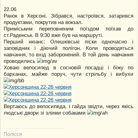
22.06
Ранок в Херсоні. Зібрався, настроївся, затарився
продуктами, покрутив на вокзал.
Приміським переповненим поїздом поїхав до
ст.Раденськ. В 9:30 вже був на маршруті.
Перший нюанс: Олешківські піски одночасно і
заповідник і діючий полігон. Коли проводяться
навчання, то вхід заборонений. В той день навчання
проводились
Ховаю велосипед в сосновій посадці і біжу по
барханах, майже поруч, чути стрільбу і вибухи
Вертаюсь до велосипеда, і гайда звідти, через якісь
людські двори зі злими собаками
Полісся