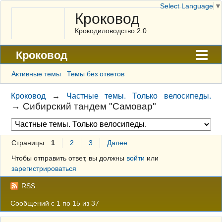
Select Language
▼
Кроковод
Крокодиловодство 2.0
Кроковод
Форум
Активные темы
Темы без ответов
Архив
Кроковод
→
Частные темы. Только велосипеды.
→
Сибирский тандем "Самовар"
ГАЛЕРЕЯ
Правила
Страницы
1
2
3
Далее
Поиск
Чтобы отправить ответ, вы должны
войти
или
Регистрация
зарегистрироваться
Вход
RSS
Сообщений с 1 по 15 из 37