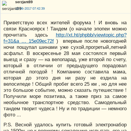
serzjant89
10-06-2017 07:42:39
Приветствую всех жителей форума ! И вновь на
связи Красноярск ! Тандем (о начале эпопеи можно
прочитать здесь
http://xt.ht/phpbb/viewtopic.php?
f=31&a … 15e09ec72f
) впервые после новогодней
ночи пощупал шинами уже сухой,прогретый,летний
асфальт. В воскресенье 28 мая состоялся первый
выезд и сразу — на велопарад, уже второй по счету,
который в отличии от предыдущего порадовал
отличной погодой ! Компанию составила мама,
которая до этого дня ни разу не ездила на
велосипеде ! Общий пробег всего 25 км , но для нее
это большое событие, можно сказать путешествие !
Получили море позитива, а также приз за самое
необычное транспортное средство. Самодельный
тандем творит чудеса ! Ну и по традиции — немного
фото ...
P.S. Весной удалось купить готовый электронабор
на 1500w, но к великому сожалению испытать его на