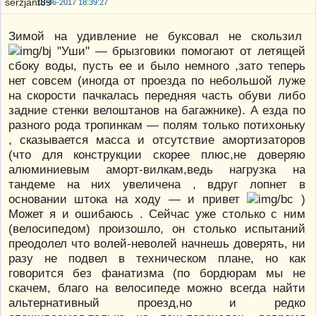
10-06-2017 18:39:27
Зимой на удивление не буксовал не скользил
"Уши" — брызговики помогают от летящей
сбоку воды, пусть ее и было немного ,зато теперь
нет совсем (иногда от проезда по небольшой луже
на скорости пачкалась передняя часть обуви либо
задние стенки велоштанов на багажнике). А езда по
разного рода тропинкам — полям только потихоньку
, сказывается масса и отсутствие амортизаторов
(что для конструкции скорее плюс,не доверяю
алюминиевым аморт-вилкам,ведь нагрузка на
тандеме на них увеличена , вдруг лопнет в
основании штока на ходу — и привет
)
Может я и ошибаюсь . Сейчас уже столько с ним
(велосипедом) произошло, он столько испытаний
преодолел что волей-неволей начнешь доверять, ни
разу не подвел в техническом плане, но как
говорится без фанатизма (по бордюрам мы не
скачем, благо на велосипеде можно всегда найти
альтернативный проезд,но и редко