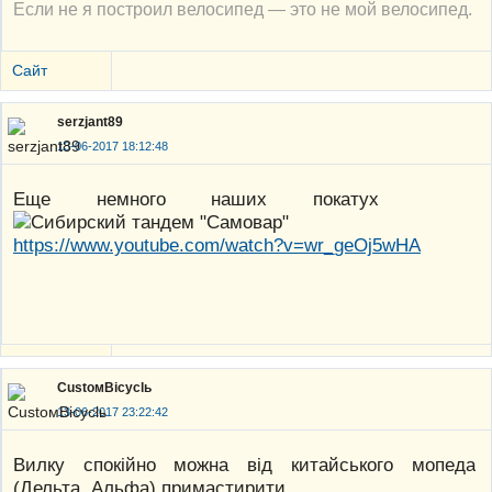
Если не я построил велосипед — это не мой велосипед.
Сайт
serzjant89
13-06-2017 18:12:48
Еще немного наших покатух
https://www.youtube.com/watch?v=wr_geOj5wHA
CustoмBicyclь
13-06-2017 23:22:42
Вилку спокійно можна від китайського мопеда
(Дельта, Альфа) примастирити.