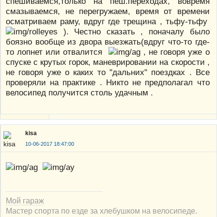
спешиваемся,только на пеш.переходах, вовремя
смазываемся, не перегружаем, время от времени
осматриваем раму, вдруг где трещина , тьфу-тьфу
). Честно сказать , поначалу было
боязно вообще из двора выезжать(вдруг что-то где-
то лопнет или отвалится
, не говоря уже о
спуске с крутых горок, маневрировании на скорости ,
не говоря уже о каких то "дальних" поездках . Все
проверяли на практике . Никто не предполагал что
велосипед получится столь удачным .
kisa
10-06-2017 18:47:00
Мой гараж
Мастер спорта по езде за хлебушком на велосипеде.