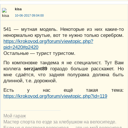
kisa
10-06-2017 09:04:00
541 — мутная модель. Некоторые из них какие-то
ненормально крутые, вот те нужно только серебром.
https://krokovod.org/forum/viewtopic.php?
pid=2420#p2420
Остальные — турист туристом.
По компоновке тандема я не специалист. Тут Вам
коллега
serzjant89
гораздо больше расскажет. Но
мне сдаётся, что задняя полурама должна быть
длинной, т.е. дорожной.
Есть у нас ещё такая тема:
https://krokovod.org/forum/viewtopic.php?id=119
Мой гараж
Мастер спорта по езде за хлебушком на велосипеде.
Если не я построил велосипед — это не мой велосипед.