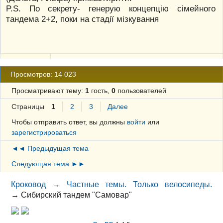
P.S. По секрету- генерую концепцію сімейного
тандема 2+2, поки на стадії мізкування
Просмотров: 14 023
Просматривают тему:
1
гость,
0
пользователей
Страницы
1
2
3
Далее
Чтобы отправить ответ, вы должны
войти
или
зарегистрироваться
◄◄ Предыдущая тема
Следующая тема ►►
Кроковод
→
Частные темы. Только велосипеды.
→
Сибирский тандем "Самовар"