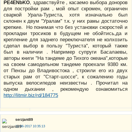
PE4ENbKO
, здравствуйте , касаемо выбора доноров
для постройки рам , мой опыт скромен, ограничен
сваркой Урала-Туриста, хотя изначально был
склонен к двум "Уралам" т.к. у них рамы достаточно
крепкие. Но понимая что без установки скоростей и
прокладки тросиков в будущем не обойтись,да и
крепление для заднего переключателя не колхозить
сделал выбор в пользу "Туриста", который также
был в наличии . Например супруги Басалаевы,
авторы книги "На тандеме до Тихого океана",которые
на своем самодельном тандеме проехали 9380 км.
от Пензы до Владивостока , строили его из двух
старых рам от "Старт-шоссе", к сожалению годы
выпуска велосипедов неизвестны . Прочитал на
одном дыхании , рекомендую ознакомиться
http://litmir.biz/rd/184775
serzjant89
10-06-2017 10:35:13