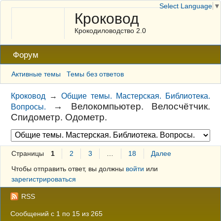
Select Language
▼
Кроковод
Крокодиловодство 2.0
Форум
Активные темы
Темы без ответов
Кроковод
→
Общие темы. Мастерская. Библиотека.
→
Велокомпьютер. Велосчётчик.
Вопросы.
Спидометр. Одометр.
Страницы
1
2
3
…
18
Далее
Чтобы отправить ответ, вы должны
войти
или
зарегистрироваться
RSS
Сообщений с 1 по 15 из 265