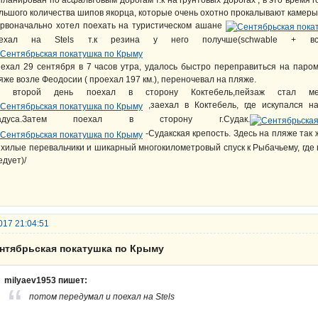
планирован по асфальтовым дорогам т.к на грунтовых дорогах , в это время г
льшого количества шипов якорца, которые очень охотно прокалывают камеры
рвоначально хотел поехать на туристическом ашане
оехал на Stels т.к резина у него получше(schwable + вст
ехал 29 сентября в 7 часов утра, удалось быстро переправиться на паром
яже возле Феодосии ( проехал 197 км.), переночевал на пляже.
а второй день поехал в сторону Коктебель,пейзаж стал м
,заехал в Коктебель, где искупался н
радуса.Затем поехал в сторону г.Судак.
-Судакская крепость. Здесь на пляже так
 хилые перевальчики и шикарный многокилометровый спуск к Рыбачьему, где
едует)/
017 21:04:51
ентябрьская покатушка по Крыму
milyaev1953 пишет:
потом передумал и поехал на Stels