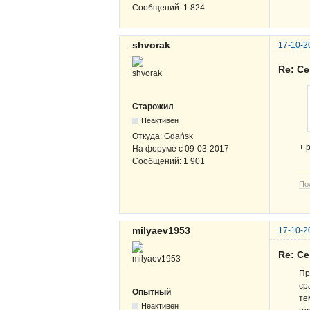
Сообщений:
1 824
shvorak
17-10-2
Re: С
Старожил
Неактивен
Откуда:
Gdańsk
+ 
На форуме с
09-03-2017
Сообщений:
1 901
По
milyaev1953
17-10-2
Re: С
Пр
ср
Опытный
те
Неактивен