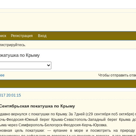
иск
Регистрация
Вход
гистрируйтесь.
окатушка по Крыму
лее
Чтобы отправить отв
017 20:01:15
 Сентябрьская покатушка по Крыму
давно вернулся с покатушки по Крыму. За 7дней (c29 сентября по5 октября) 
рчь-Феодосия-Южный берег Крыма-Севастополь-Западный берег Крыма до
ыма через Симферополь-Белогорск-Феодосия-Керчь-Юровка.
новная цель покатушки: — купание в море и посмотреть на природу