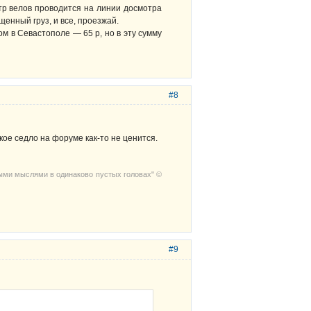
отр велов проводится на линии досмотра
енный груз, и все, проезжай.
м в Севастополе — 65 р, но в эту сумму
#8
ое седло на форуме как-то не ценится.
выми мыслями в одинаково пустых головах" ©
#9