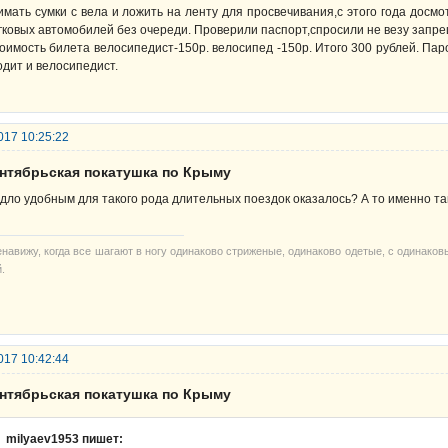
имать сумки с вела и ложить на ленту для просвечивания,с этого года досм
гковых автомобилей без очереди. Проверили паспорт,спросили не везу запрещ
оимость билета велосипедист-150р. велосипед -150р. Итого 300 рублей. Паро
одит и велосипедист.
017 10:25:22
ентябрьская покатушка по Крыму
дло удобным для такого рода длительных поездок оказалось? А то именно так
енавижу, когда все шагают в ногу одинаково стриженые, одинаково одетые, с одинако
.
017 10:42:44
ентябрьская покатушка по Крыму
milyaev1953 пишет: