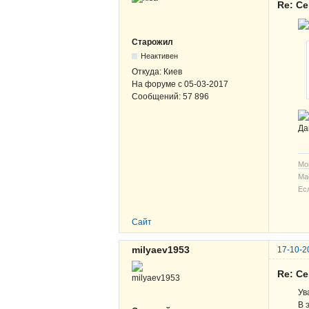
Re: С
Старожил
Неактивен
Откуда:
Киев
На форуме с
05-03-2017
Сообщений:
57 896
Да
Мо
Ма
Ес
Сайт
milyaev1953
17-10-2
Re: С
Ув
В 