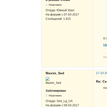
В режиме чтения
Неактивен
Откуда:
Южный Урал
На форуме с
07-03-2017
Сообщений:
1 815
О 
ht
По
Maxim_Sed
17-10-2
Re: С
по
Заблокирован
Неактивен
Откуда:
Sed_Lg_UA
На форуме с
09-03-2017