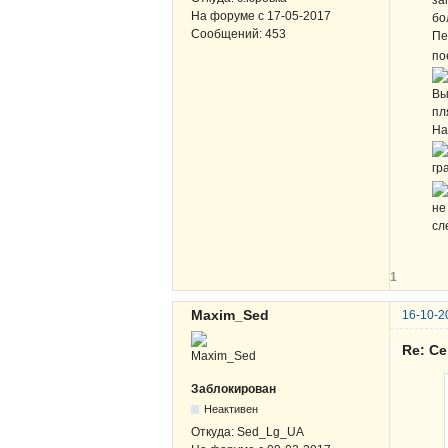
за
На форуме с
17-05-2017
бо
Сообщений:
453
Пе
п
Вы
пл
Н
г
не
сл
1
Maxim_Sed
16-10-2
Re: С
Заблокирован
Неактивен
Откуда:
Sed_Lg_UA