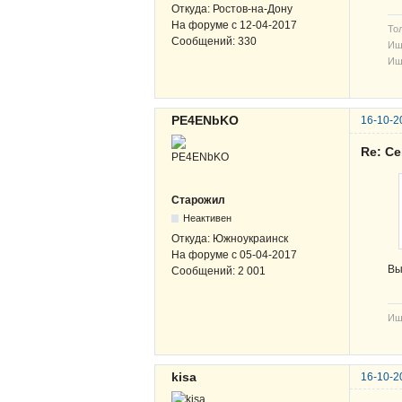
Откуда:
Ростов-на-Дону
На форуме с
12-04-2017
То
Сообщений:
330
Ищ
Ищу
PE4ENbKO
16-10-2
Re: С
Старожил
Неактивен
Откуда:
Южноукраинск
На форуме с
05-04-2017
Вы
Сообщений:
2 001
Ищ
kisa
16-10-2