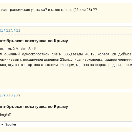
какая трансмиссия у стелса? и какое колесо (26 или 28) ??
017 21:57:21
ентябрьская покатушка по Крыму
ажаемый Maxim_Sed!
л обычный односкоростной Stels- 335,звезды 40:19, колеса 28 дюймов
юминиевый с посадочной шириной 23мм.,спицы нержавейка , задняя червячна
рист, втулка от стартона с высоким фланцем, каретка на шарах , родная, пер
017 22:21:27
ентябрьская покатушка по Крыму
▼
Spoiler