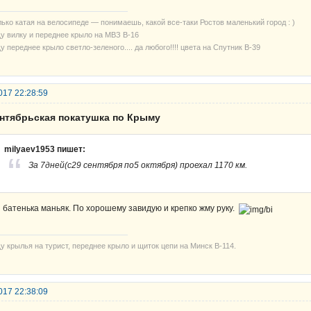
лько катая на велосипеде — понимаешь, какой все-таки Ростов маленький город : )
у вилку и переднее крыло на МВЗ В-16
 переднее крыло светло-зеленого.... да любого!!!! цвета на Спутник В-39
017 22:28:59
ентябрьская покатушка по Крыму
milyaev1953 пишет:
За 7дней(c29 сентября по5 октября) проехал 1170 км.
 батенька маньяк. По хорошему завидую и крепко жму руку.
у крылья на турист, переднее крыло и щиток цепи на Минск В-114.
017 22:38:09