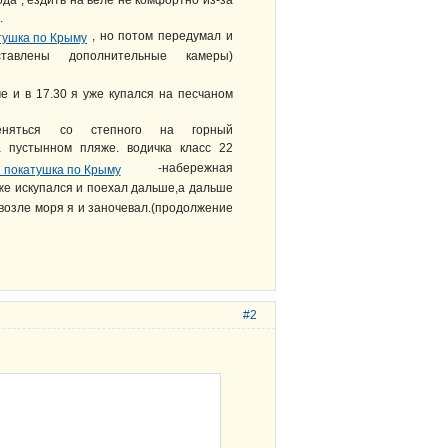
ода , ездить на веле не комфортно из-за
.
, но потом передумал и
авлены дополнительные камеры)
е и в 17.30 я уже купался на песчаном
еняться со степного на горный
а пустынном пляже. водичка класс 22
-набережная
 же искупался и поехал дальше,а дальше
 возле моря я и заночевал.(продолжение
#2