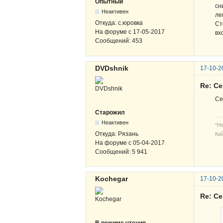
Опытный
сн
Неактивен
ле
Откуда:
с.юровка
Ст
На форуме с
17-05-2017
вх
Сообщений:
453
DVDshnik
17-10-2
Re: С
Се
Старожил
Неактивен
"Н
Откуда:
Рязань
Кий
На форуме с
05-04-2017
Сообщений:
5 941
Kochegar
17-10-2
Re: С