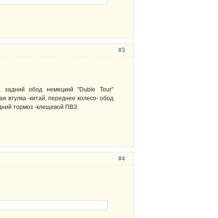
#3
, задний обод немецкий "Duble Tour"
я втулка -китай, переднее колесо- обод
едний тормоз -клещевой ПВЗ.
#4