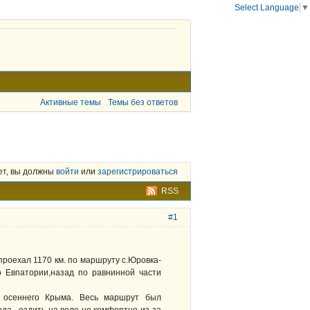
Select Language
▼
Активные темы
Темы без ответов
ет, вы должны
войти
или
зарегистрироваться
RSS
#1
проехал 1170 км. по маршруту с.Юровка-
 Евпатории,назад по равнинной части
 осеннего Крыма. Весь маршрут был