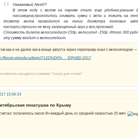
Уважаемый Alex67!
В этом году с велом на пароме стало еще удобнее,раньше д
пассажиров,приходилось снимать сумки с вела и ложить на лент
досмотр велов проводится на линии досмотра легковых авто
паспорт,спросили не везу запрещенный груз,и все,проезжай.
Стоимость билета велосипедист-150р. велосипед -150р. Итого 300 рубл
эту сумму входит и велосипедист.
том как я не далее как в конце августа через переправу ехал с велосипедом — 
tp://forum.veloufa.ru/topic/7132/%D0% … D0%BD-2017
льзователь находится в режиме "только для чтения".
017 15:06:33
ентябрьская покатушка по Крыму
считал: получилось около 8ч каждый день со средней скоростью 20 км/ч