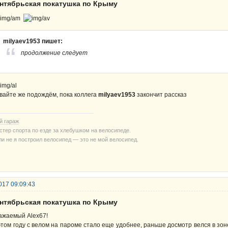
ентябрьская покатушка по Крыму
milyaev1953 пишет:
продолжение следует
вайте же подождём, пока коллега
milyaev1953
закончит рассказ
й гараж
стер спорта по езде за хлебушком на велосипеде.
ли не я построил велосипед — это не мой велосипед.
017 09:09:43
ентябрьская покатушка по Крыму
ажаемый Alex67!
этом году с велом на пароме стало еще удобнее, раньше досмотр велся в з