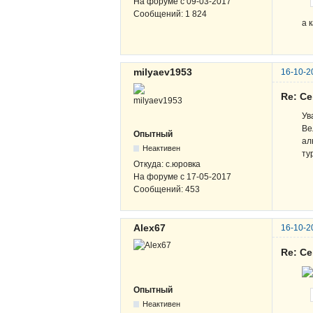
На форуме с
09-03-2017
Сообщений:
1 824
а 
milyaev1953
16-10-2
Re: С
Ув
Ве
Опытный
ал
Неактивен
ту
Откуда:
с.юровка
На форуме с
17-05-2017
Сообщений:
453
Alex67
16-10-2
Re: С
Опытный
Неактивен