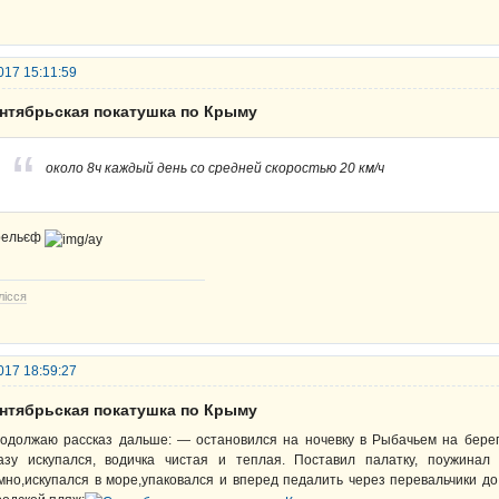
017 15:11:59
ентябрьская покатушка по Крыму
около 8ч каждый день со средней скоростью 20 км/ч
рельєф
лісся
017 18:59:27
ентябрьская покатушка по Крыму
одолжаю рассказ дальше: — остановился на ночевку в Рыбачьем на берег
азу искупался, водичка чистая и теплая. Поставил палатку, поужина
мно,искупался в море,упаковался и вперед педалить через перевальчики д