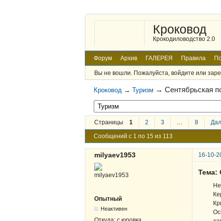
Кроковод
Крокодиловодство 2.0
Форум
Архив
ГАЛЕРЕЯ
Правила
По
Вы не вошли.
Пожалуйста, войдите или заре
→
Сентябрьская п
Кроковод
→
Туризм
Страницы
1
2
3
…
8
Да
Сообщений с 1 по 15 из 113
milyaev1953
16-10-2
Тема:
Не
Ке
Опытный
Кр
Неактивен
Ос
Откуда:
с.юровка