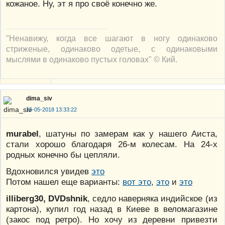
кожаное. Ну, эт я про своё конечно же.
"Ненавижу, когда все шагают в ногу одинаково
стриженые, одинаково одетые, с одинаковыми
мыслями в одинаково пустых головах" © Кий.
dima_siv
15-05-2018 13:33:22
murabel
, шатуны по замерам как у нашего Аиста,
стали хорошо благодаря 26-м колесам. На 24-х
родных конечно бы цепляли.
Вдохновился увидев
это
Потом нашел еще варианты:
вот это
,
это
и
это
illiberg30, DVDshnik
, cедло наверняка индийское (из
картона), купил год назад в Киеве в веломагазине
(закос под ретро). Но хочу из деревни привезти