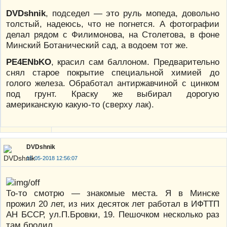
DVDshnik
, подседел — это руль мопеда, довольно
толстый, надеюсь, что не погнется. А фотографии
делал рядом с Филимонова, на Столетова, в фоне
Минский Ботанический сад, а водоем тот же.
PE4ENbKO
, красил сам баллоном. Предварительно
снял старое покрытие специальной химией до
голого железа. Обработал антиржавчиной с цинком
под грунт. Краску же выбирал дорогую
американскую какую-то (сверху лак).
DVDshnik
15-05-2018 12:56:07
То-то смотрю — знакомые места. Я в Минске
прожил 20 лет, из них десяток лет работал в ИФТТП
АН БССР, ул.П.Бровки, 19. Пешочком несколько раз
там бродил.