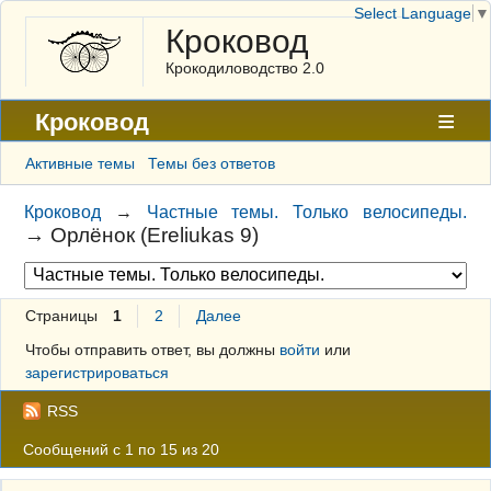
Select Language
▼
Кроковод
Крокодиловодство 2.0
Кроковод
Форум
Активные темы
Темы без ответов
Архив
Кроковод
→
Частные темы. Только велосипеды.
→
Орлёнок (Ereliukas 9)
ГАЛЕРЕЯ
Правила
Страницы
1
2
Далее
Поиск
Чтобы отправить ответ, вы должны
войти
или
Регистрация
зарегистрироваться
Вход
RSS
Сообщений с 1 по 15 из 20