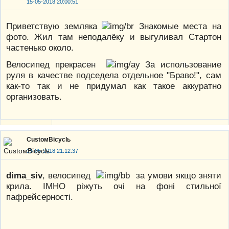
15-05-2018 20:00:51
Приветствую земляка
Знакомые места на
фото. Жил там неподалёку и выгуливал Стартон
частенько около.
Велосипед прекрасен
За использование
руля в качестве подседела отдельное "Браво!", сам
как-то так и не придумал как такое аккуратно
организовать.
CustoмBicyclь
15-05-2018 21:12:37
dima_siv
, велосипед
за умови якщо зняти
крила. ІМНО ріжуть очі на фоні стильної
пафрейсерності.