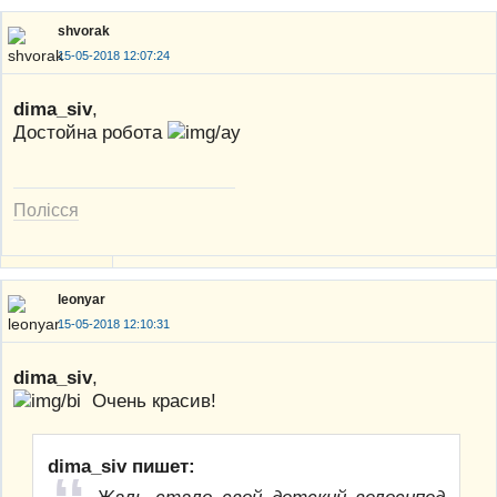
shvorak
15-05-2018 12:07:24
dima_siv
,
Достойна робота
Полісся
leonyar
15-05-2018 12:10:31
dima_siv
,
Очень красив!
dima_siv пишет:
Жаль стало свой детский велосипед,