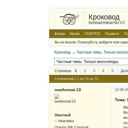
Кроковод
Крокодиловодство 2.0
Форум
Архив
ГАЛЕРЕЯ
Правила
По
Вы не вошли.
Пожалуйста, войдите или заре
Кроковод
→
Частные темы. Только велос
Страницы
1
2
3
4
5
Дал
Сообщений с 1 по 15 из 75
newformat.13
12-06-2
Тема:
Мо
Вс
Опытный
ве
Неактивен
на
Откуда:
РФ, Саратов