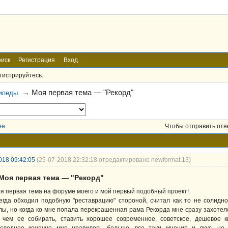
иск
Регистрация
Вход
гистрируйтесь.
→
Моя первая тема — "Рекорд"
ипеды.
ее
Чтобы отправить отв
018 09:42:05
(25-07-2018 22:32:18 отредактировано newformat.13)
 Моя первая тема — "Рекорд"
я первая тема на форуме моего и мой первый подобный проект!
егда обходил подобную "реставрацию" стороной, считал как то не солидн
лы, но когда ко мне попала перекрашенная рама Рекорда мне сразу захотел
 чем ее собирать, ставить хорошее современное, советское, дешевое к