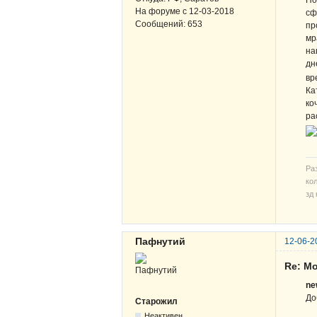
По
На форуме с
12-03-2018
сф
Сообщений:
653
пр
мр
на
дн
вр
Ка
ко
ра
Ра
кол
зд 
Пафнутий
12-06-2
Re: М
ne
До
Старожил
Неактивен