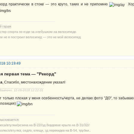
корд практически в стоке — это круто, таких и не припомню
Хоро
й гараж
стер спорта по езде за хлебушком на велосипеде.
ли не я построил велосипед — это не мой велосипед.
018 10:19:49
оя первая тема — "Рекорд"
sa
, Спасибо, местонахождение указал!
бавлено: 12-06-2018 12:22:01
т только плохая у меня осебенность/черта, не делаю фото "ДО", то забываю, 
спозиция)
зыскивается:
еса/втулки/резина на В-22//зд бордовое крыло на В-31/32//
колесо/втулка, седло, клещи, зд перекидка на В-54, трубки..