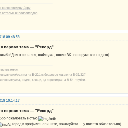
о велосипедицу Дору
о остальных велосипедов
018 09:48:58
оя первая тема — "Рекорд"
асибо! Долго решался, наблюдал, после ВК на форуме как то дико)
зыскивается:
еса/втулки/резина на В-22//зд бордовое крыло на В-31/32//
колесо/втулка, седло, клещи, зд перекидка на В-54, трубки..
018 10:14:17
оя первая тема — "Рекорд"
бро пожаловать в стаю
город в профиле напишите, пожалуйста — у нас это обязательно)