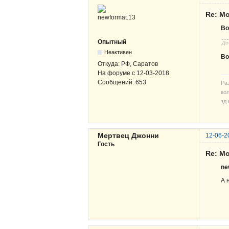
Re: М
Bo
Опытный
До
Неактивен
Bo
Откуда:
РФ, Саратов
На форуме с
12-03-2018
Сообщений:
653
Ра
кол
зд 
Мертвец Джонни
12-06-2
Гость
Re: М
ne
А 