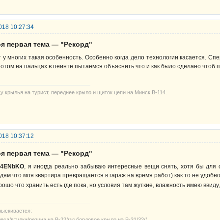
018 10:27:34
оя первая тема — "Рекорд"
т у многих такая особенность. Особенно когда дело технологии касается. Сп
потом на пальцах в пеинте пытаемся объяснить что и как было сделано чтоб
у крылья на турист, переднее крыло и щиток цепи на Минск В-114.
018 10:37:12
оя первая тема — "Рекорд"
E4ENbKO
, я иногда реально забываю интересные вещи снять, хотя бы для 
дям что моя квартира превращается в гараж на время работ) как то не удобн
рошо что хранить есть где пока, но условия там жуткие, влажность имею ввиду
зыскивается:
еса/втулки/резина на В-22//зд бордовое крыло на В-31/32//