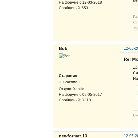
ме
На форуме с
12-03-2018
Сообщений:
653
Ра
кол
зд 
Bob
12-06-2
Re: М
До
Си
Старожил
На
Неактивен
Откуда:
Харків
На форуме с
09-05-2017
Сообщений:
3 118
Eve
newformat.13
12-06-2