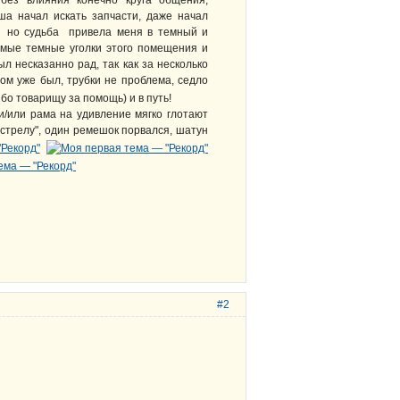
без влияния конечно круга общения,
ша начал искать запчасти, даже начал
.. но судьба привела меня в темный и
самые темные уголки этого помещения и
л несказанно рад, так как за несколько
ом уже был, трубки не проблема, седло
бо товарищу за помощь) и в путь!
 и/или рама на удивление мягко глотают
"стрелу", один ремешок порвался, шатун
#2