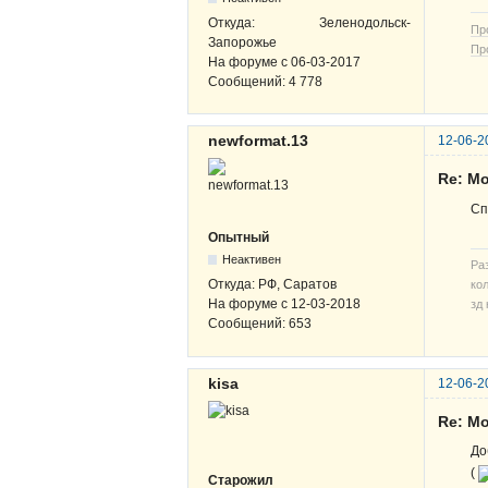
Откуда:
Зеленодольск-
Пр
Запорожье
Пр
На форуме с
06-03-2017
Сообщений:
4 778
newformat.13
12-06-2
Re: М
Сп
Опытный
Неактивен
Ра
Откуда:
РФ, Саратов
кол
На форуме с
12-03-2018
зд 
Сообщений:
653
kisa
12-06-2
Re: М
До
(
Старожил