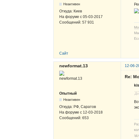
Неактивен
Ре
Откуда:
Киев
На форуме с
05-03-2017
Сообщений:
57 931
Мо
Ма
Ес
Сайт
newformat.13
12-06-2
Re: М
ki
Опытный
До
Неактивен
Во
Откуда:
РФ, Саратов
эк
На форуме с
12-03-2018
Сообщений:
653
Ра
кол
зд 