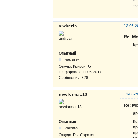
зд 
andrezin
12-06-2
Re: М
Кр
Опытный
Неактивен
Откуда:
Кривой Рог
На форуме с
11-05-2017
Сообщений:
820
newformat.13
12-06-2
Re: М
an
Кс
Опытный
пр
Неактивен
пр
Откуда:
РФ, Саратов