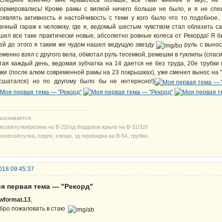
следнее конечно мне нравилось больше, все таки мнение и вкус, не 
ормировались! Кроме рамы с вилкой ничего больше не было, и я не спе
оявлять активность и настойчивость с теми у кого было что то подобное
ачный гараж к человеку, где я, ведомый шестым чувством стал облазить 
шел все таки практически новые, абсолютно ровные колеса от Рекорда! Я бы
ей до этого я таким же чудом нашел ведущую звезду
руль с вынос
еменно взял с другого вела, обмотал руль тесемкой, ремешки в туклипы (спаси
тая каждый день, ведомая зубчатка на 14 дается не без труда, 20е трубки
чки (после алюм современной рамы на 23 покрышках), уже сменил вынос на 
сшатался) но по другому было бы не интересно!)
зыскивается:
еса/втулки/резина на В-22//зд бордовое крыло на В-31/32//
колесо/втулка, седло, клещи, зд перекидка на В-54, трубки..
018 09:45:37
оя первая тема — "Рекорд"
wformat.13
,
бро пожаловать в стаю