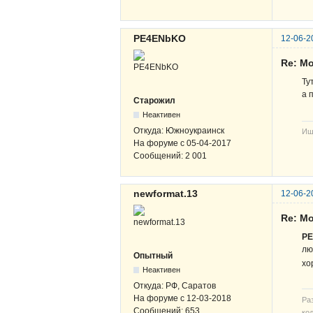
PE4ENbKO
12-06-2
Re: М
Ту
а 
Старожил
Неактивен
Откуда:
Южноукраинск
Ищ
На форуме с
05-04-2017
Сообщений:
2 001
newformat.13
12-06-2
Re: М
P
лю
Опытный
хо
Неактивен
Откуда:
РФ, Саратов
На форуме с
12-03-2018
Ра
Сообщений:
653
кол