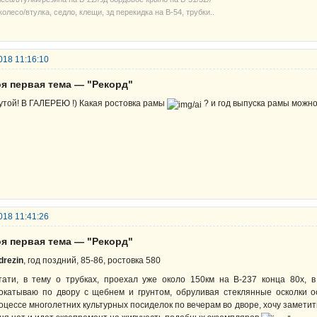
колесо/втулка, седло, клещи, зд перекидка на В-54, трубки..
018 11:16:10
оя первая тема — "Рекорд"
утой! В ГАЛЕРЕЮ !) Какая ростовка рамы
? и год выпуска рамы можно
018 11:41:26
оя первая тема — "Рекорд"
drezin
, год поздний, 85-86, ростовка 580
тати, в тему о трубках, проехал уже около 150км на В-237 конца 80х, 
окатываю по двору с щебнем и грунтом, обруливая стеклянные осколки 
оцессе многолетних культурных посиделок по вечерам во дворе, хочу замети