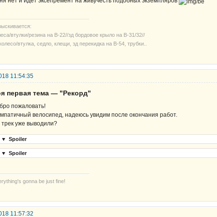
ня нет и идет эксепремент на живучесть подобных экземпляров
зыскивается:
еса/втулки/резина на В-22//зд бордовое крыло на В-31/32//
колесо/втулка, седло, клещи, зд перекидка на В-54, трубки..
018 11:54:35
оя первая тема — "Рекорд"
бро пожаловать!
мпатичный велосипед, надеюсь увидим после окончания работ.
 трек уже выводили?
▼
Spoiler
▼
Spoiler
rything's gonna be just fine!
018 11:57:32