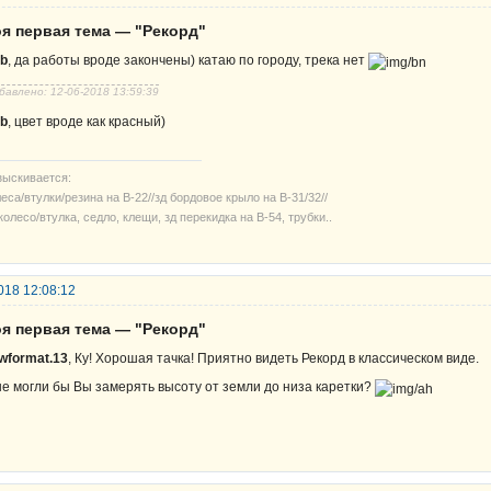
оя первая тема — "Рекорд"
b
, да работы вроде закончены) катаю по городу, трека нет
бавлено: 12-06-2018 13:59:39
b
, цвет вроде как красный)
зыскивается:
еса/втулки/резина на В-22//зд бордовое крыло на В-31/32//
колесо/втулка, седло, клещи, зд перекидка на В-54, трубки..
018 12:08:12
оя первая тема — "Рекорд"
wformat.13
, Ку! Хорошая тачка! Приятно видеть Рекорд в классическом виде.
не могли бы Вы замерять высоту от земли до низа каретки?