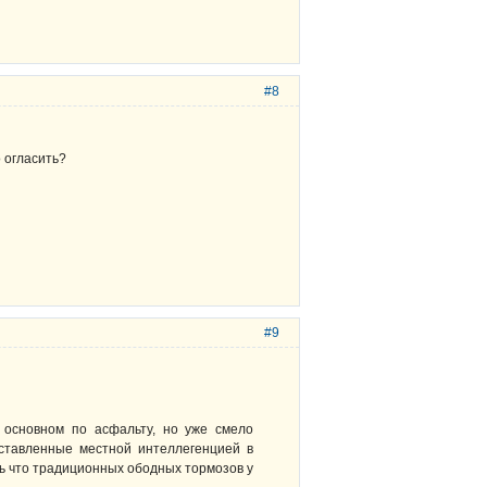
#8
 огласить?
#9
в основном по асфальту, но уже смело
оставленные местной интеллегенцией в
ть что традиционных ободных тормозов у