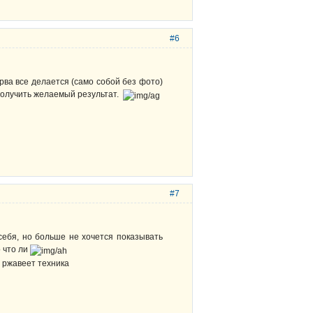
#6
ерва все делается (само собой без фото)
 получить желаемый результат.
#7
себя, но больше не хочется показывать
о что ли
, ржавеет техника