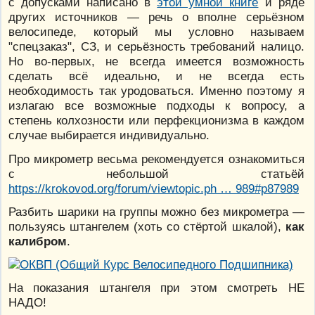
с допусками написано в
этой умной книге
и ряде
других источников — речь о вполне серьёзном
велосипеде, который мы условно называем
"спецзаказ", СЗ, и серьёзность требований налицо.
Но во-первых, не всегда имеется возможность
сделать всё идеально, и не всегда есть
необходимость так уродоваться. Именно поэтому я
излагаю все возможные подходы к вопросу, а
степень колхозности или перфекционизма в каждом
случае выбирается индивидуально.
Про микрометр весьма рекомендуется ознакомиться
с небольшой статьёй
https://krokovod.org/forum/viewtopic.ph … 989#p87989
Разбить шарики на группы можно без микрометра —
пользуясь штангелем (хоть со стёртой шкалой),
как
калибром
.
На показания штангеля при этом смотреть НЕ
НАДО!