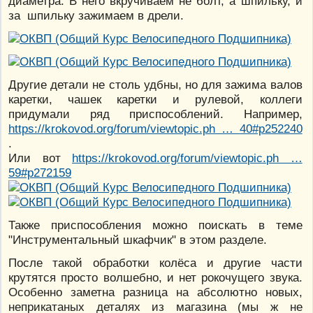
диаметра. В него вкручиваем не болт, а шпильку, и
за шпильку зажимаем в дрели.
Другие детали не столь удбны, но для зажима валов
каретки, чашек каретки и рулевой, коллеги
придумали ряд приспособлений. Например,
https://krokovod.org/forum/viewtopic.ph … 40#p252240
.
Или вот
https://krokovod.org/forum/viewtopic.ph …
59#p272159
Также приспособления можно поискать в теме
"Инструментальный шкафчик" в этом разделе.
После такой обработки колёса и другие части
крутятся просто волшебно, и нет рокочущего звука.
Особенно заметна разница на абсолютно новых,
неприкатаных деталях из магазина (мы ж не