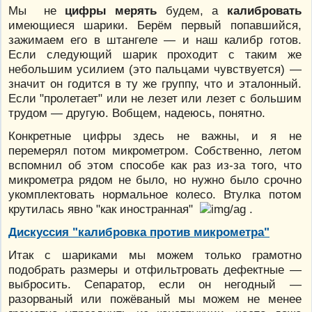
Мы не
цифры мерять
будем, а
калибровать
имеющиеся шарики. Берём первый попавшийся,
зажимаем его в штангеле — и наш калибр готов.
Если следующий шарик проходит с таким же
небольшим усилием (это пальцами чувствуется) —
значит он годится в ту же группу, что и эталонный.
Если "пролетает" или не лезет или лезет с большим
трудом — другую. Вобщем, надеюсь, понятно.
Конкретные цифры здесь не важны, и я не
перемерял потом микрометром. Собственно, летом
вспомнил об этом способе как раз из-за того, что
микрометра рядом не было, но нужно было срочно
укомплектовать нормальное колесо. Втулка потом
крутилась явно "как иностранная"
.
Дискуссия "калибровка против микрометра"
Итак с шариками мы можем только грамотно
подобрать размеры и отфильтровать дефектные —
выбросить. Сепаратор, если он негодный —
разорваный или пожёваный мы можем не менее