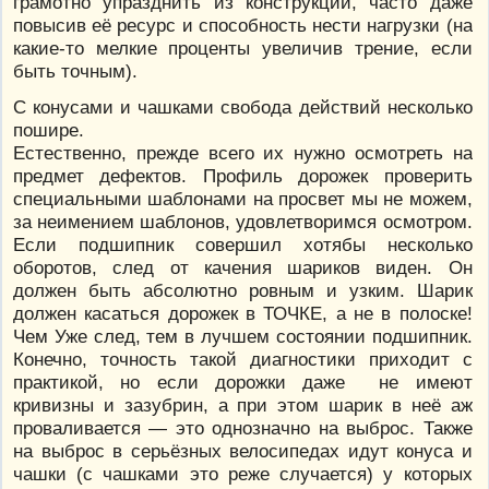
грамотно упразднить из конструкции, часто даже
повысив её ресурс и способность нести нагрузки (на
какие-то мелкие проценты увеличив трение, если
быть точным).
С конусами и чашками свобода действий несколько
пошире.
Естественно, прежде всего их нужно осмотреть на
предмет дефектов. Профиль дорожек проверить
специальными шаблонами на просвет мы не можем,
за неимением шаблонов, удовлетворимся осмотром.
Если подшипник совершил хотябы несколько
оборотов, след от качения шариков виден. Он
должен быть абсолютно ровным и узким. Шарик
должен касаться дорожек в ТОЧКЕ, а не в полоске!
Чем Уже след, тем в лучшем состоянии подшипник.
Конечно, точность такой диагностики приходит с
практикой, но если дорожки даже не имеют
кривизны и зазубрин, а при этом шарик в неё аж
проваливается — это однозначно на выброс. Также
на выброс в серьёзных велосипедах идут конуса и
чашки (с чашками это реже случается) у которых