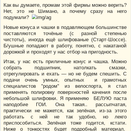
Как вы думаете, промам этой фирмы можно верить?
Нет, это не Шимано, а почему сразу на него
подумали?
Новые конуса и чашки в подавляющем большинстве
поставляются точёные (с разной степенью
чистоты), иногда ещё шлифованые (Старт-Шоссе).
Б/ушные попадают в работу, понятно, с накатаной
дорожкой и проходят у нас отбор на пригодность.
Итак, у нас есть приличные конус и чашка. Можно
собрать подшипник, натолкать смазки,
отрегулировать и ехать — но не будем спешить. С
подачи очень умных, опытных и грамотных
специалистов "родом" из велоспорта, я стал
применять полировку поверхностей качения после
небольшой шлифовки. Я применяю БЕЛУЮ паста
наподобие ГОИ. Она такая.. рассыпчатая,
практически не мажется, как зелёная, из-за этого
работать с ней не так удобно, но лекго
приспособиться. Зелёная тоже годится, кстати.
Ниже о тонкостях будет подробный материал.