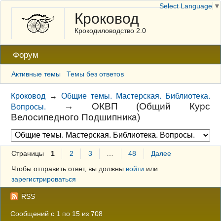
Select Language
▼
Кроковод
Крокодиловодство 2.0
Форум
Активные темы
Темы без ответов
Кроковод
→
Общие темы. Мастерская. Библиотека.
→
ОКВП (Общий Курс
Вопросы.
Велосипедного Подшипника)
Страницы
1
2
3
…
48
Далее
Чтобы отправить ответ, вы должны
войти
или
зарегистрироваться
RSS
Сообщений с 1 по 15 из 708