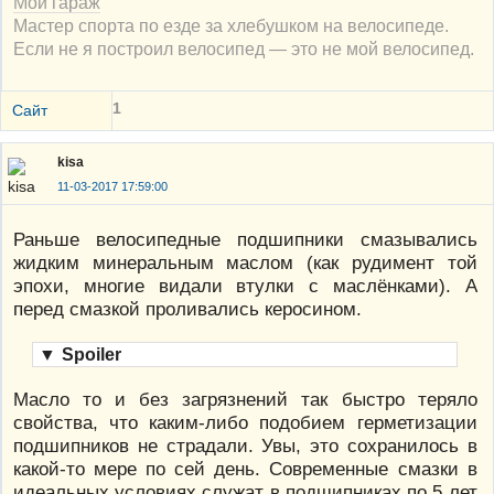
Мой гараж
Мастер спорта по езде за хлебушком на велосипеде.
Если не я построил велосипед — это не мой велосипед.
1
Сайт
kisa
11-03-2017 17:59:00
Раньше велосипедные подшипники смазывались
жидким минеральным маслом (как рудимент той
эпохи, многие видали втулки с маслёнками). А
перед смазкой проливались керосином.
▼
Spoiler
Масло то и без загрязнений так быстро теряло
свойства, что каким-либо подобием герметизации
подшипников не страдали. Увы, это сохранилось в
какой-то мере по сей день. Современные смазки в
идеальных условиях служат в подшипниках по 5 лет