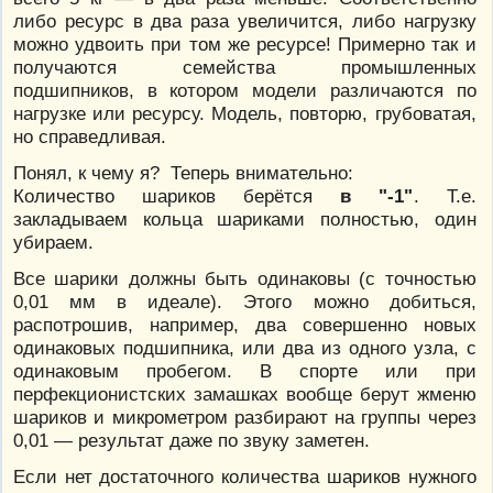
либо ресурс в два раза увеличится, либо нагрузку
можно удвоить при том же ресурсе! Примерно так и
получаются семейства промышленных
подшипников, в котором модели различаются по
нагрузке или ресурсу. Модель, повторю, грубоватая,
но справедливая.
Понял, к чему я? Теперь внимательно:
Количество шариков берётся
в "-1"
. Т.е.
закладываем кольца шариками полностью, один
убираем.
Все шарики должны быть одинаковы (с точностью
0,01 мм в идеале). Этого можно добиться,
распотрошив, например, два совершенно новых
одинаковых подшипника, или два из одного узла, с
одинаковым пробегом. В спорте или при
перфекционистских замашках вообще берут жменю
шариков и микрометром разбирают на группы через
0,01 — результат даже по звуку заметен.
Если нет достаточного количества шариков нужного