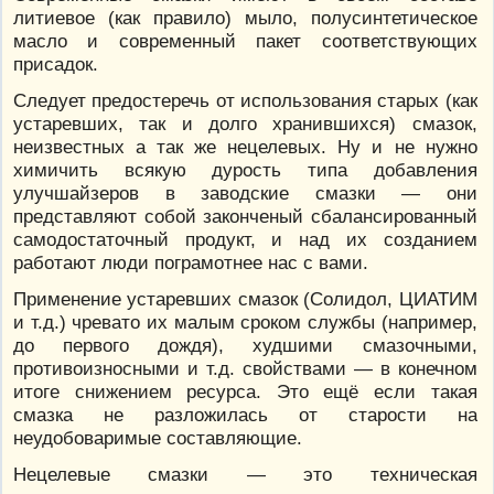
литиевое (как правило) мыло, полусинтетическое
масло и современный пакет соответствующих
присадок.
Следует предостеречь от использования старых (как
устаревших, так и долго хранившихся) смазок,
неизвестных а так же нецелевых. Ну и не нужно
химичить всякую дурость типа добавления
улучшайзеров в заводские смазки — они
представляют собой законченый сбалансированный
самодостаточный продукт, и над их созданием
работают люди пограмотнее нас с вами.
Применение устаревших смазок (Солидол, ЦИАТИМ
и т.д.) чревато их малым сроком службы (например,
до первого дождя), худшими смазочными,
противоизносными и т.д. свойствами — в конечном
итоге снижением ресурса. Это ещё если такая
смазка не разложилась от старости на
неудобоваримые составляющие.
Нецелевые смазки — это техническая