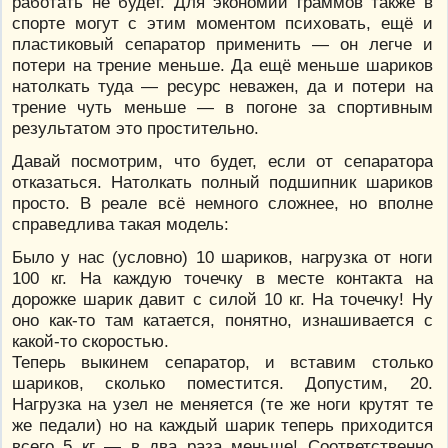
работать не будет. Для экономии граммов также в
спорте могут с этим моментом психовать, ещё и
пластиковый сепаратор применить — он легче и
потери на трение меньше. Да ещё меньше шариков
натолкать туда — ресурс неважен, да и потери на
трение чуть меньше — в погоне за спортивным
результатом это простительно.
Давай посмотрим, что будет, если от сепаратора
отказаться. Натолкать полный подшипник шариков
просто. В реале всё немного сложнее, но вполне
справедлива такая модель:
Было у нас (условно) 10 шариков, нагрузка от ноги
100 кг. На каждую точечку в месте контакта на
дорожке шарик давит с силой 10 кг. На точечку! Ну
оно как-то там катается, понятно, изнашивается с
какой-то скоростью.
Теперь выкинем сепаратор, и вставим столько
шариков, сколько поместится. Допустим, 20.
Нагрузка на узел не меняется (те же ноги крутят те
же педали) но на каждый шарик теперь приходится
всего 5 кг — в два раза меньше! Соответственно