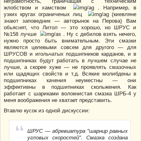
неграмотность, граничащая с техническим
жлобством и хамством
. Например, в
узких кругах ограниченых лиц
(киевляне
знают заповедник — авторынок на Перова) Вам
обьяснят, что Литол — это хорошо, но ШРУС и
№158 лучше
. Ну с дебилов взять нечего,
нужно просто быть внимательным. Эти смазки
являются целевыми совсем для другого — для
ШРУСОВ и игольчатых подшипников карданов, и в
подшипниках будут работать в лучшем случае не
лучше, а скорее хуже — не проявлять смазочных
или щадящих свойств и т.д. Всякие молибдены в
подшипниках качения неуместны — они
эффективны в подшипниках скольжения. Как
работает с шариками волокнистая смазка ШРБ-4 у
меня воображения не хватает представить.
Втавлю кусок из одной дискуссии:
ШРУС — абревиатура "шарнир равных
угловых скоростей". Смазка создана