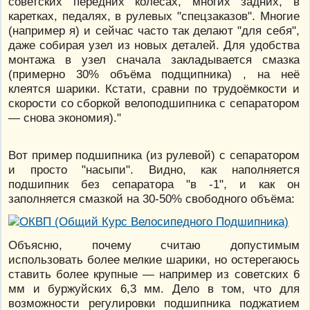
советских передних колёсах, многих задних, в
каретках, педалях, в рулевых "спецзаказов". Многие
(например я) и сейчас часто так делают "для себя",
даже собирая узел из новых деталей. Для удобства
монтажа в узел сначала закладывается смазка
(примерно 30% объёма подщипника) , на неё
клеятся шарики. Кстати, сравни по трудоёмкости и
скорости со сборкой велоподшипника с сепаратором
— снова экономия)."
Вот пример подшипника (из рулевой) с сепаратором
и просто "насыпи". Видно, как наполняется
подшипник без сепаратора "в -1", и как он
заполняется смазкой на 30-50% свободного объёма:
Объясню, почему считаю допустимым
использовать более мелкие шарики, но остерегаюсь
ставить более крупные — например из советских 6
мм и буржуйских 6,3 мм. Дело в том, что для
возможности регулировки подшипника поджатием