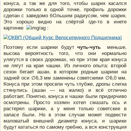
конуса, а так же для того, чтобы шарик касался
дорожки только в одной точке, профиль дорожки
сделан с заведомо бОльшим радиусом, чем шарик.
Это хорошо видно на спёртой где-то в инете
картинке
:
Поэтому если шарики будут
чуть-чуть
меньше,
высока вероятность того, что они нормально
улягутся в своих дорожках, но при этом края конуса
не лягут на края чашки. Из личного опыта: второй
сезон бегает ашан, в котором родные шарики на
задней оси ∅6,3 мм заменены советскими ∅6,0 мм.
Конуса при этом просели чуть глубже, дропы слегка
стянулись (ашан — на жалко) и всё отлично
работает. Понятно, конуса и чашки были придирчиво
осмотрены. Просто хозяин хотел смазать ось и
растерял шарики, а у меня только советские в
запасе были. Но в этом случае может подвести
маловатый внешний диаметр конуса, и шарики
будут кататься по самому гребню, а вся конструкция