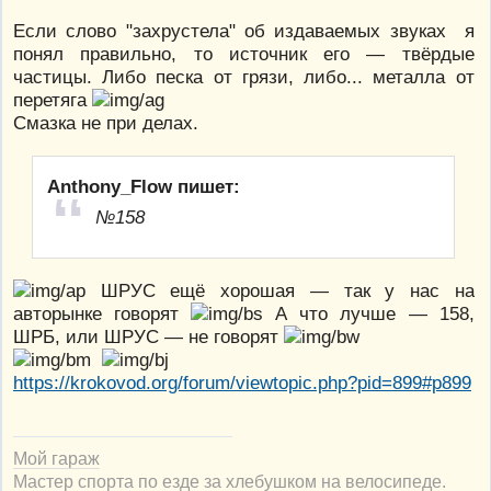
Если слово "захрустела" об издаваемых звуках я
понял правильно, то источник его — твёрдые
частицы. Либо песка от грязи, либо... металла от
перетяга
Смазка не при делах.
Anthony_Flow пишет:
№158
ШРУС ещё хорошая — так у нас на
авторынке говорят
А что лучше — 158,
ШРБ, или ШРУС — не говорят
https://krokovod.org/forum/viewtopic.php?pid=899#p899
Мой гараж
Мастер спорта по езде за хлебушком на велосипеде.