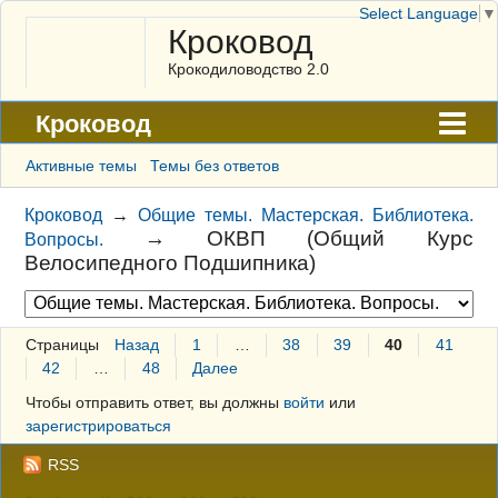
Select Language
▼
Кроковод
Крокодиловодство 2.0
Кроковод
Форум
Активные темы
Темы без ответов
Архив
Кроковод
→
Общие темы. Мастерская. Библиотека.
→
ОКВП (Общий Курс
Вопросы.
ГАЛЕРЕЯ
Велосипедного Подшипника)
Правила
Поиск
Страницы
Назад
1
…
38
39
40
41
42
…
48
Далее
Регистрация
Чтобы отправить ответ, вы должны
войти
или
Вход
зарегистрироваться
RSS