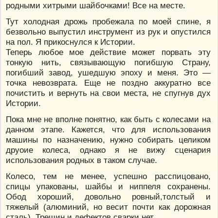
родными хитрыми шайбочками! Все на месте.
Тут холодная дрожь пробежала по моей спине, я
безвольно выпустил инструмент из рук и опустился
на пол. Я прикоснулся к Истории.
Теперь любое мое действие может порвать эту
тонкую нить, связывающую погибшую Страну,
погибший завод, ушедшую эпоху и меня. Это —
точка невозврата. Еще не поздно аккуратно все
почистить и вернуть на свои места, не спугнув дух
Истории.
Пока мне не вполне понятно, как быть с колесами на
данном этапе. Кажется, что для использования
машины по назначению, нужно собирать целиком
друоие колеса, однако я не вижу сценария
использования родных в таком случае.
Колесо, тем не менее, успешно расспицовано,
спицы упакованы, шайбы и ниппеля сохранены.
Обод хороший, довольно ровный,толстый и
тяжелый (алюминий, но весит почти как дорожная
сталь). Трещин и дефектов сварки нет.