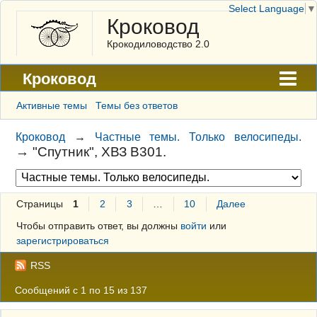
Select Language
▼
Кроковод
Крокодиловодство 2.0
Кроковод
Форум
Активные темы
Темы без ответов
Архив
Кроковод
→
Частные темы. Только велосипеды.
→
"Спутник", ХВЗ В301.
ГАЛЕРЕЯ
Правила
Страницы
1
2
3
…
10
Далее
Поиск
Чтобы отправить ответ, вы должны
войти
или
Регистрация
зарегистрироваться
Вход
RSS
Сообщений с 1 по 15 из 137