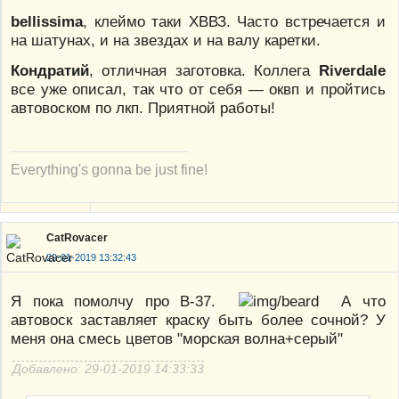
bellissima
, клеймо таки ХВВЗ. Часто встречается и
на шатунах, и на звездах и на валу каретки.
Кондратий
, отличная заготовка. Коллега
Riverdale
все уже описал, так что от себя — оквп и пройтись
автовоском по лкп. Приятной работы!
Everything's gonna be just fine!
CatRovacer
29-01-2019 13:32:43
Я пока помолчу про В-37.
А что
автовоск заставляет краску быть более сочной? У
меня она смесь цветов "морская волна+серый"
Добавлено: 29-01-2019 14:33:33