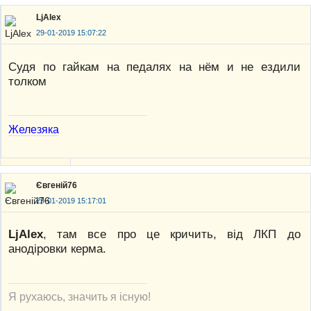
LjAlex
29-01-2019 15:07:22
Судя по гайкам на педалях на нём и не ездили
толком
Железяка
Євгеній76
29-01-2019 15:17:01
LjAlex
, там все про це кричить, від ЛКП до
анодіровки керма.
Я рухаюсь, значить я існую!