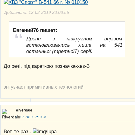
Добавлено: 12-02-2019 23:08:55
Евгений76 пишет:
Дропи з півкруглим вирізом
встановлювались лише на 541
останньої (третьої?) серії.
До речі, під кареткою позначка-хвз-3
энтузиаст примитивных технологий
Riverdale
12-02-2019 22:10:28
Вот-те раз..