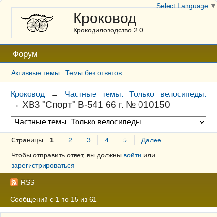
Select Language
▼
Кроковод
Крокодиловодство 2.0
Форум
Активные темы
Темы без ответов
Кроковод
→
Частные темы. Только велосипеды.
→
ХВЗ "Спорт" В-541 66 г. № 010150
Страницы
1
2
3
4
5
Далее
Чтобы отправить ответ, вы должны
войти
или
зарегистрироваться
RSS
Сообщений с 1 по 15 из 61