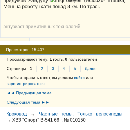
придумав Ачидуцу
(Aciduzu- пташка)
Мені на роботу їхати понад 8 км. По трасі.
энтузиаст примитивных технологий
Просмотров: 15 407
Просматривают тему:
1
гость,
0
пользователей
Страницы
1
2
3
4
5
Далее
Чтобы отправить ответ, вы должны
войти
или
зарегистрироваться
◄◄ Предыдущая тема
Следующая тема ►►
Кроковод
→
Частные темы. Только велосипеды.
→
ХВЗ "Спорт" В-541 66 г. № 010150