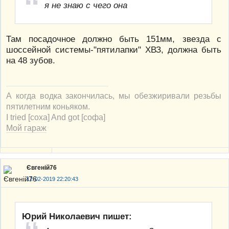
я не знаю с чего она
Там посадочное должно быть 151мм, звезда с
шоссейной системы-"пятилапки" ХВЗ, должна быть
на 48 зубов.
А когда водка закончилась, мы обезжиривали резьбы
пятилетним коньяком.
I tried [соха] And got [софа]
Мой гараж
Євгеній76
12-02-2019 22:20:43
Юрий Николаевич пишет: