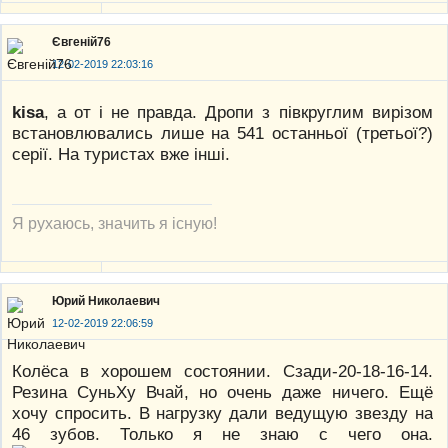
Євгеній76
12-02-2019 22:03:16
kisa
, а от і не правда. Дропи з півкруглим вирізом
встановлювались лише на 541 останньої (третьої?)
серії. На туристах вже інші.
Я рухаюсь, значить я існую!
Юрий Николаевич
12-02-2019 22:06:59
Колёса в хорошем состоянии. Сзади-20-18-16-14.
Резина СуньХу Вчай, но очень даже ничего. Ещё
хочу спросить. В нагрузку дали ведущую звезду на
46 зубов. Только я не знаю с чего она.