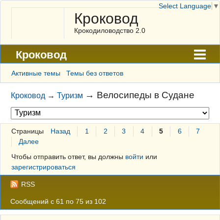
Select Language
▼
Кроковод
Крокодиловодство 2.0
Кроковод
Форум
Активные темы
Темы без ответов
Архив
→
Велосипеды в Судане
Кроковод
→
Туризм
ГАЛЕРЕЯ
Правила
Страницы
Назад
1
2
3
4
5
6
7
Далее
Поиск
Чтобы отправить ответ, вы должны
войти
или
Регистрация
зарегистрироваться
Вход
RSS
Сообщений с 61 по 75 из 102