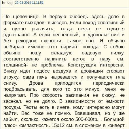
22-03-2019 11:11:51
По щепочнице. В первую очередь здесь дело в
формате выходов- выездов. Если поход спортивный
и нужно рысачить, тогда печка не годится
однозначно. А если неспешный, в удовольствие и
без рекордов скорости, самое оно. Я обычно
выбираю именно этот вариант похода. С собою
обычно ношу складную садовую пилку,
соответственно напилить веток в пару см.
толщиной- не проблема. Конструкция интересна.
Внизу идет подсос воздуха и дровишки сгорают
втруху, сама печь нагревается и получается тяга
снизу. Дрова приходится периодически
подбрасывать, для кого то это минус, меня не
напрягает. Про скорость закипания не скажу, не
засекал, но не долго. В зависимости от емкости
посуды. Тесты есть в инете, кому интересно могут
найти. Вес тоже не помню. Взвешивал, но у же
забыл, сколько, кажется около 500-600гр. . Большой
плюс- компактность. 15х12 см. в сложеном в конверт