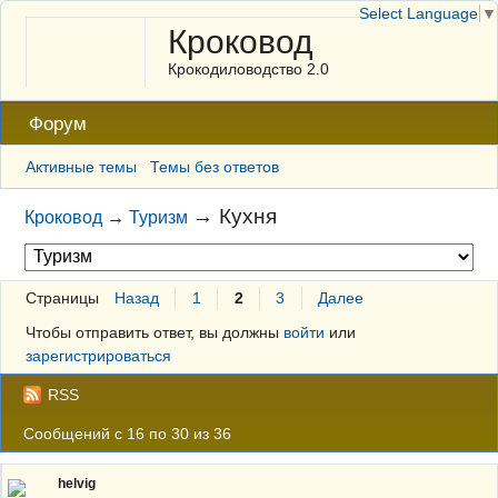
Select Language
▼
Кроковод
Крокодиловодство 2.0
Форум
Активные темы
Темы без ответов
→
Кухня
Кроковод
→
Туризм
Страницы
Назад
1
2
3
Далее
Чтобы отправить ответ, вы должны
войти
или
зарегистрироваться
RSS
Сообщений с 16 по 30 из 36
helvig