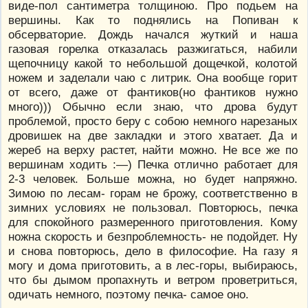
виде-пол сантиметра толщиною. Про подьем на
вершины. Как то поднялись на Попиван к
обсерваторие. Дождь начался жуткий и наша
газовая горелка отказалась разжигаться, набили
щепочницу какой то небольшой дощечкой, колотой
ножем и заделали чаю с литрик. Она вообще горит
от всего, даже от фантиков(но фантиков нужно
много))) Обычно если знаю, что дрова будут
проблемой, просто беру с собою немного нарезаных
дровишек на две закладки и этого хватает. Да и
жереб на верху растет, найти можно. Не все же по
вершинам ходить :—) Печка отлично работает для
2-3 человек. Больше можна, но будет напряжно.
Зимою по лесам- горам не брожу, соответственно в
зимних условиях не пользовал. Повторюсь, печка
для спокойного размеренного приготовления. Кому
ножна скорость и безпроблемность- не подойдет. Ну
и снова повторюсь, дело в философие. На газу я
могу и дома приготовить, а в лес-горы, выбираюсь,
что бы дымом пропахнуть и ветром проветриться,
одичать немного, поэтому печка- самое оно.