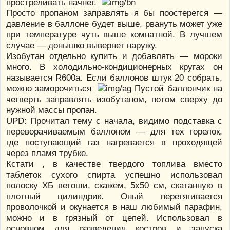
простреливать начнет.
Просто пропаном заправлять я бы поостерегся —
давление в баллоне будет выше, рвануть может уже
при температуре чуть выше комнатной. В лучшем
случае — донышко вывернет наружу.
Изобутан отдельно купить и добавлять — мороки
много. В холодильно-кондиционерных кругах он
называется R600a. Если баллонов штук 20 собрать,
можно заморочиться
Пустой баллончик на
четверть заправлять изобутаном, потом сверху до
нужной массы пропан.
UPD: Прочитал тему с начала, видимо подставка с
переворачиваемым баллоном — для тех горелок,
где поступающий газ нагревается в проходящей
через пламя трубке.
Кстати , в качестве твердого топлива вместо
таблеток сухого спирта успешно использовал
полоску ХБ ветоши, скажем, 5х50 см, скатанную в
плотный цилиндрик. Оный перетягивается
проволочкой и окунается в наш любимый парафин,
можно и в грязный от цепей. Использовал в
основном для разведения костров и запуска