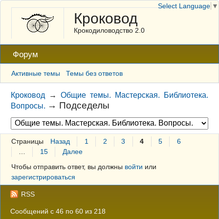
Select Language
▼
Кроковод
Крокодиловодство 2.0
Форум
Активные темы
Темы без ответов
Кроковод
→
Общие темы. Мастерская. Библиотека.
→
Подседелы
Вопросы.
Страницы
Назад
1
2
3
4
5
6
…
15
Далее
Чтобы отправить ответ, вы должны
войти
или
зарегистрироваться
RSS
Сообщений с 46 по 60 из 218