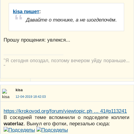
kisa пишет
:
Давайте о технике, а не шогдепочём.
Прошу прощения: увлекся...
"Я сегодня опоздал, поэтому вечером уйду пораньше...
"
kisa
12-04-2019 18:42:03
https://krokovod.org/forum/viewtopic.ph … 41#p113241
В соседней теме вспомнили о подседеле коллеги
waterlaz
. Вынул его фотки, перезалью сюда: