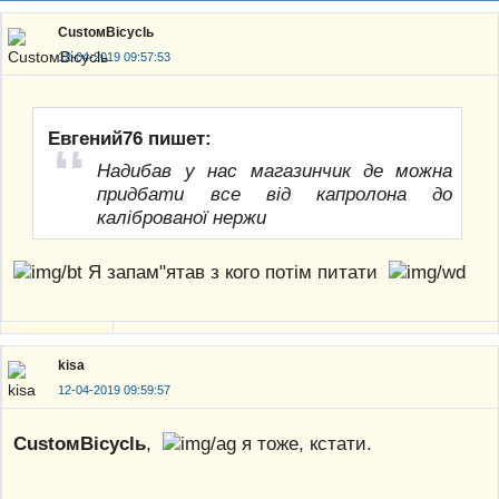
CustoмBicyclь
12-04-2019 09:57:53
Евгений76 пишет:
Надибав у нас магазинчик де можна
придбати все від капролона до
каліброваної нержи
Я запам"ятав з кого потім питати
kisa
12-04-2019 09:59:57
CustoмBicyclь
,
я тоже, кстати.