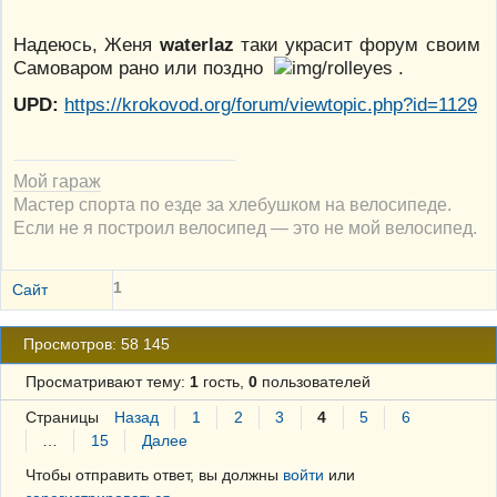
Надеюсь, Женя
waterlaz
таки украсит форум своим
Самоваром рано или поздно
.
UPD:
https://krokovod.org/forum/viewtopic.php?id=1129
Мой гараж
Мастер спорта по езде за хлебушком на велосипеде.
Если не я построил велосипед — это не мой велосипед.
1
Сайт
Просмотров: 58 145
Просматривают тему:
1
гость,
0
пользователей
Страницы
Назад
1
2
3
4
5
6
…
15
Далее
Чтобы отправить ответ, вы должны
войти
или