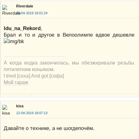
Riverdale
12-04-2019 18:01:24
Idu_na_Rekord
,
Брал и то и другое в Велоолимпе вдвое дешевле
А когда водка закончилась, мы обезжиривали резьбы
пятилетним коньяком.
I tried [соха] And got [софа]
Мой гараж
kisa
12-04-2019 18:07:13
Давайте о технике, а не шогдепочём.