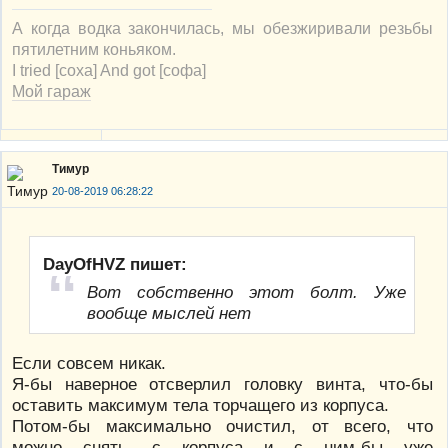
А когда водка закончилась, мы обезжиривали резьбы
пятилетним коньяком.
I tried [соха] And got [софа]
Мой гараж
Тимур
20-08-2019 06:28:22
DayOfHVZ пишет:
Вот собственно этот болт. Уже
вообще мыслей нет
Если совсем никак.
Я-бы наверное отсверлил головку винта, что-бы
оставить максимум тела торчащего из корпуса.
Потом-бы максимально очистил, от всего, что
можно снять, с корпуса и с ним-бы уже