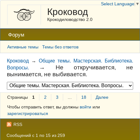
Select Language
▼
Кроковод
Крокодиловодство 2.0
Форум
Активные темы
Темы без ответов
Кроковод
→
Общие темы. Мастерская. Библиотека.
→
Не откручивается, не
Вопросы.
вынимается, не выбивается.
Страницы
1
2
3
…
18
Далее
Чтобы отправить ответ, вы должны
войти
или
зарегистрироваться
RSS
Сообщений с 1 по 15 из 259