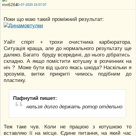
23-07-2020 15:07:07
Поки що маю такий проміжний результат:
Уайт спіріт + трохи очистника карбюратора.
Ситуація краща, але до нормального результату ще
далеко. Багато бруду всередині, до нього дібратись
складно. А якщо помістити котушку в розчинник на
ніч ? Може бути від цього якась шкода? Наскільки я
зрозумів, витки прикриті чимось подібним до
пластику.
Пафнутий пишет:
нельзя долго держать ротор отдельно
Теж таке чув. Коли не працюю з котушкою то
вставляю її на місце. Єдине питання, на який час