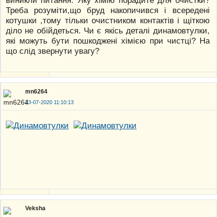
Треба розуміти,що бруд накопичився і всередені
котушки ,тому тільки очистником контактів і щіткою
діло не обійдеться. Чи є якісь деталі динамовтулки,
які можуть бути пошкоджені хімією при чистці? На
що слід звернути увагу?
mn6264
23-07-2020 11:10:13
Veksha