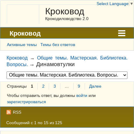
Select Language
▼
Кроковод
Крокодиловодство 2.0
Кроковод
Форум
Активные темы
Темы без ответов
Архив
Кроковод
→
Общие темы. Мастерская. Библиотека.
→
Динамовтулки
Вопросы.
ГАЛЕРЕЯ
Правила
Страницы
1
2
3
…
9
Далее
Поиск
Чтобы отправить ответ, вы должны
войти
или
Регистрация
зарегистрироваться
Вход
RSS
Сообщений с 1 по 15 из 125