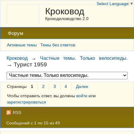
Select Language
▼
Кроковод
Крокодиловодство 2.0
Форум
Активные темы
Темы без ответов
Кроковод
→
Частные темы. Только велосипеды.
→
Турист 1959
Страницы
1
2
3
4
Далее
Чтобы отправить ответ, вы должны
войти
или
зарегистрироваться
RSS
Сообщений с 1 по 15 из 49