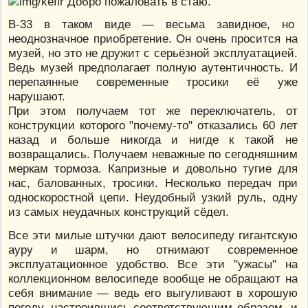
Добро пожаловать в стаю.
В-33 в таком виде — весьма завидное, но
неоднозначное приобретение. Он очень просится на
музей, но это не дружит с серьёзной эксплуатацией.
Ведь музей предполагает полную аутентичность. И
перепаянные современные тросики её уже
нарушают.
При этом получаем тот же переключатель, от
конструкции которого "почему-то" отказались 60 лет
назад и больше никогда и нигде к такой не
возвращались. Получаем неважные по сегодняшним
меркам тормоза. Капризные и довольно тугие для
нас, балованных, тросики. Несколько передач при
односкоростной цепи. Неудобный узкий руль, одну
из самых неудачных конструкций сёдел.
Все эти милые штучки дают велосипеду гигантскую
ауру и шарм, но отнимают современное
эксплуатационное удобство. Все эти "ужасы" на
коллекционном велосипеде вообще не обращают на
себя внимание — ведь его выгуливают в хорошую
погоду, настроившись соответствующим образом, и