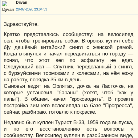
Djivan
28-07-2020 23:04:33
Здравствуйте.
Кратко представлюсь сообществу: на велосипед
сел, чтобы тренировать собак. Второпях купил себе
б|у дешёвый китайский сингл с женской рамой.
Когда втянулся и начал передвигаться по городу —
понял, что этот вел по асфальту не едет.
Следующий вел — Спутник, переделанный в сингл,
с буржуйскими тормозами и колесами, на нём езжу
на работу, порядка 35 км в день.
Сыновья ездят на Орлятах, дочка на Ласточке, на
которые установил "бараны" (хотят, чтоб "как у
папы"). В общем, начал "кроководить". В проекте
постройка зимнего велосиппда на базе "Прогресса",
сейчас разбираю, готовлю к покраске.
Недавно был куплен Турист В-33, 1959 года выпуска,
и по его восстановлению есть вопросы к
сообществу. Велосипед куплен в разобранном виде,