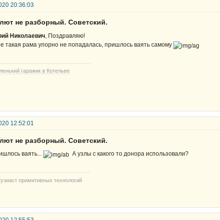
020 20:36:03
алют не разборный. Советский.
ий Николаевич
, Поздравляю!
е такая рама упорно не попадалась, пришлось ваять самому
ленький гаражик в Котельве
020 12:52:01
алют не разборный. Советский.
ишлось ваять...
А узлы с какого то донора использовали?
тузиаст примитивных технологий
020 12:55:53