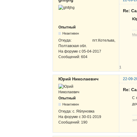
Re: С
Юр
Опытный
Неактивен
Ма
Откуда:
пгт.Котельва,
Полтавская обл.
На форуме с
05-04-2017
Сообщений:
604
1
Юрий Николаевич
22-09-2
Re: С
С 
Опытный
до
Неактивен
Откуда:
с. Яблуновка
На форуме с
30-01-2019
эн
Сообщений:
190