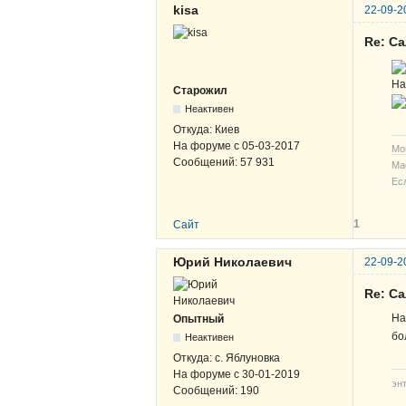
kisa
22-09-2
Re: С
На
Старожил
Неактивен
Откуда:
Киев
На форуме с
05-03-2017
Мо
Сообщений:
57 931
Ма
Ес
1
Сайт
Юрий Николаевич
22-09-2
Re: С
На
Опытный
бо
Неактивен
Откуда:
с. Яблуновка
На форуме с
30-01-2019
эн
Сообщений:
190