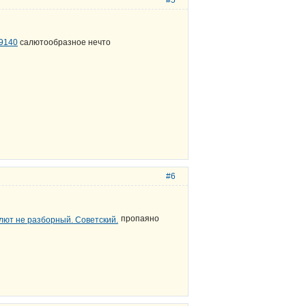
79140
салютообразное нечто
#6
пропаяно