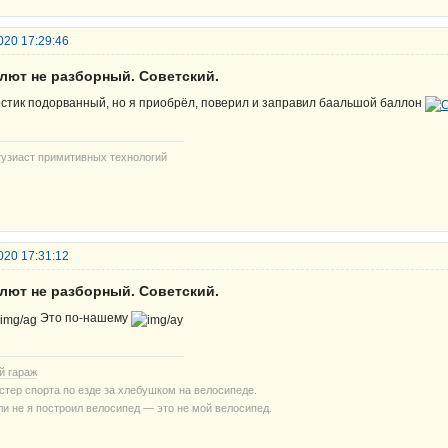
020 17:29:46
алют не разборный. Советский.
стик подорванный, но я приобрёл, поверил и заправил баальшой баллон
тузиаст примитивных технологий
020 17:31:12
алют не разборный. Советский.
Это по-нашему
й гараж
стер спорта по езде за хлебушком на велосипеде.
ли не я построил велосипед — это не мой велосипед.