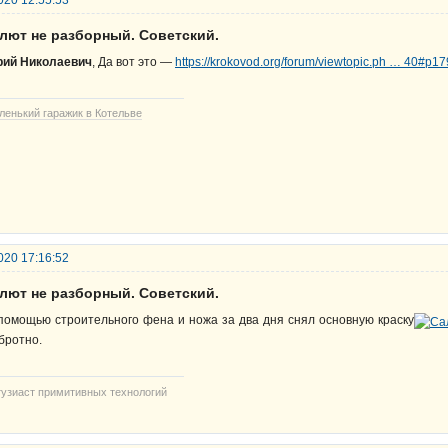
алют не разборный. Советский.
ий Николаевич
, Да вот это —
https://krokovod.org/forum/viewtopic.ph … 40#p1
ленький гаражик в Котельве
020 17:16:52
алют не разборный. Советский.
помощью строительного фена и ножа за два дня снял основную краску
бротно.
тузиаст примитивных технологий