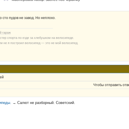
о сто пудов не завод. Но неплохо.
й гараж
стер спорта по езде за хлебушком на велосипеде.
ли не я построил велосипед — это не мой велосипед.
ей
Чтобы отправить отв
ипеды.
→
Салют не разборный. Советский.