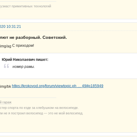
тузиаст примитивных технологий
020 10:31:21
алют не разборный. Советский.
С приходом!
Юрий Николаевич пишет:
номер рамы.
https://krokovod.org/forum/viewtopic.ph … 49#p185949
й гараж
стер спорта по езде за хлебушком на велосипеде.
ли не я построил велосипед — это не мой велосипед.