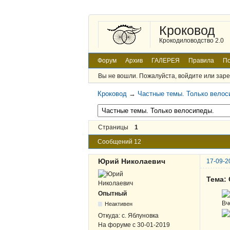
Кроковод
Крокодиловодство 2.0
Форум
Архив
ГАЛЕРЕЯ
Правила
По
Вы не вошли.
Пожалуйста, войдите или заре
Кроковод
→
Частные темы. Только велос
Страницы
1
Сообщений 12
Юрий Николаевич
17-09-2
Тема:
Опытный
Вч
Неактивен
Откуда:
с. Яблуновка
На форуме с
30-01-2019