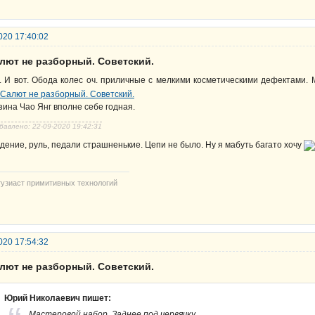
020 17:40:02
алют не разборный. Советский.
. И вот. Обода колес оч. приличные с мелкими косметическими дефектами. 
зина Чао Янг вполне себе годная.
бавлено: 22-09-2020 19:42:31
дение, руль, педали страшненькие. Цепи не было. Ну я мабуть багато хочу
тузиаст примитивных технологий
020 17:54:32
алют не разборный. Советский.
Юрий Николаевич пишет:
Мастеровой набор. Заднее под червячку