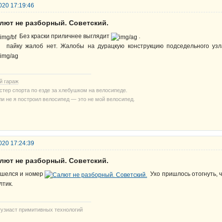
020 17:19:46
алют не разборный. Советский.
Без краски приличнее выглядит
.
 пайку жалоб нет. Жалобы на дурацкую конструкцию подседельного уз
й гараж
стер спорта по езде за хлебушком на велосипеде.
ли не я построил велосипед — это не мой велосипед.
020 17:24:39
алют не разборный. Советский.
шелся и номер
Ухо пришлось отогнуть, ч
лтик.
тузиаст примитивных технологий