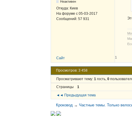
Неактивен
Откуда:
Киев
На форуме с
05-03-2017
Эт
Сообщений:
57 931
Мо
Ма
Ес
1
Сайт
Просмотров: 3 458
Просматривают тему:
1
гость,
0
пользовател
Страницы
1
◄◄ Предыдущая тема
Кроковод
→
Частные темы. Только велос