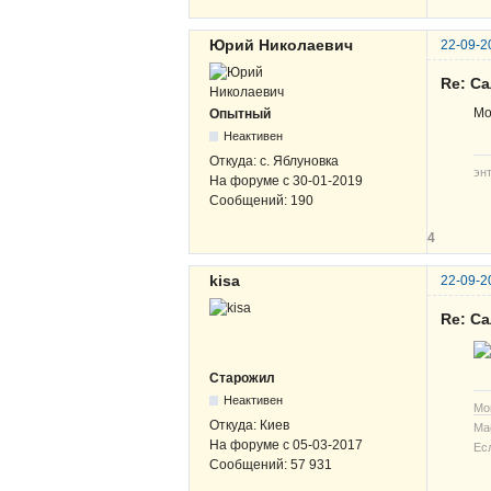
Юрий Николаевич
22-09-2
Re: С
Мо
Опытный
Неактивен
Откуда:
с. Яблуновка
эн
На форуме с
30-01-2019
Сообщений:
190
4
kisa
22-09-2
Re: С
Старожил
Неактивен
Мо
Откуда:
Киев
Ма
На форуме с
05-03-2017
Ес
Сообщений:
57 931