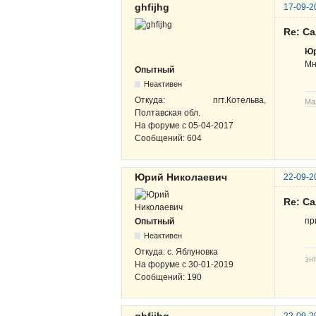
ghfijhg
17-09-2
Re: С
Юр
Мн
Опытный
Неактивен
Откуда:
пгт.Котельва,
Ма
Полтавская обл.
На форуме с
05-04-2017
Сообщений:
604
Юрий Николаевич
22-09-2
Re: С
пр
Опытный
Неактивен
Откуда:
с. Яблуновка
эн
На форуме с
30-01-2019
Сообщений:
190
ghfijhg
22-09-2