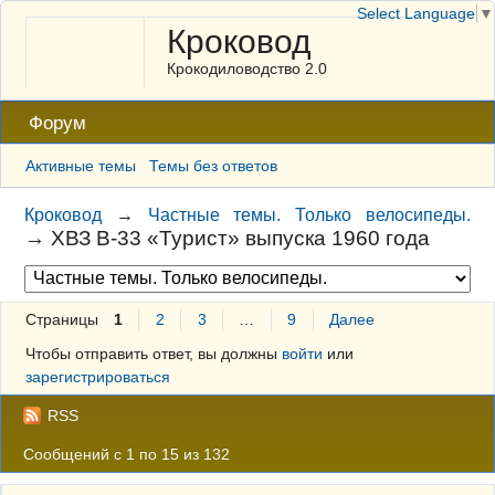
Select Language
▼
Кроковод
Крокодиловодство 2.0
Форум
Активные темы
Темы без ответов
Кроковод
→
Частные темы. Только велосипеды.
→
ХВЗ В-33 «Турист» выпуска 1960 года
Страницы
1
2
3
…
9
Далее
Чтобы отправить ответ, вы должны
войти
или
зарегистрироваться
RSS
Сообщений с 1 по 15 из 132