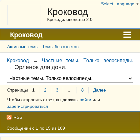
Select Language
▼
Кроковод
Крокодиловодство 2.0
Кроковод
Форум
Активные темы
Темы без ответов
Архив
Кроковод
→
Частные темы. Только велосипеды.
→
Орленок для дочи.
ГАЛЕРЕЯ
Правила
Страницы
1
2
3
…
8
Далее
Поиск
Чтобы отправить ответ, вы должны
войти
или
Регистрация
зарегистрироваться
Вход
RSS
Сообщений с 1 по 15 из 109