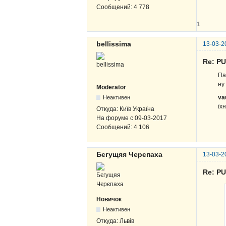
Сообщений:
4 778
1
bellissima
13-03-2
Re: P
Па
ну
Moderator
va
Неактивен
їхн
Откуда:
Київ Україна
На форуме с
09-03-2017
Сообщений:
4 106
Бєгущяя Чєрєпаха
13-03-2
Re: P
Новичок
Неактивен
Откуда:
Львів