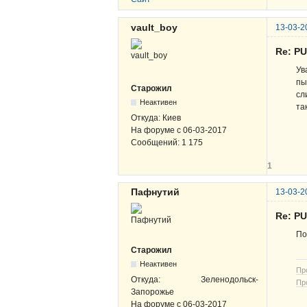
vault_boy
13-03-2
Re: P
Ув
пы
Старожил
сл
Неактивен
та
Откуда:
Киев
На форуме с
06-03-2017
Сообщений:
1 175
1
Пафнутий
13-03-2
Re: P
По
Старожил
Неактивен
Пр
Откуда:
Зеленодольск-
Пр
Запорожье
На форуме с
06-03-2017