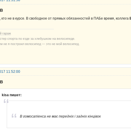
017 11:31:58
UB
, кто не в курсе. В свободное от прямых обязанностей в ПАБе время, коллега
й гараж
стер спорта по езде за хлебушком на велосипеде.
ли не я построил велосипед — это не мой велосипед.
017 11:52:00
UB
kisa пишет:
В гомосапіенса не має передніх і задніх кінцівок