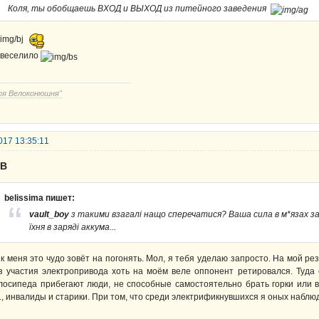
Коля, ты обобщаешь ВХОД и ВЫХОД из питейного заведения
веселило
оя Велоконюшня"
017 13:35:11
UB
belissima пишет:
vault_boy
з такими взагалі нащо сперечатися? Ваша сила в м*язах зад
їхня в заряді аккума...
к меня это чудо зовёт на погонять. Мол, я тебя уделаю запросто. На мой ре
з участия электропривода хоть на моём веле оппонент ретировался. Туда
лосипеда прибегают люди, не способные самостоятельно брать горки или 
е., инвалиды и старики. При том, что среди электрификнувшихся я оных наблю