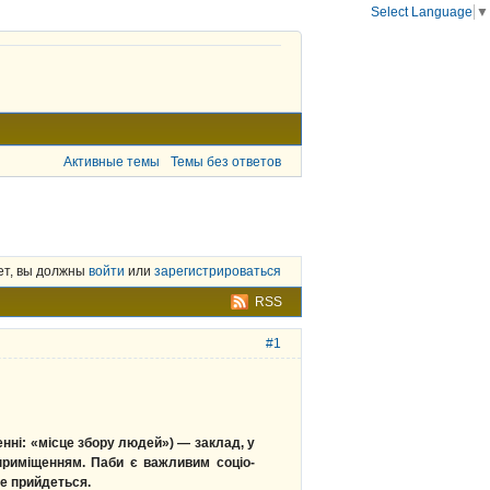
Select Language
▼
Активные темы
Темы без ответов
ет, вы должны
войти
или
зарегистрироваться
RSS
#1
ченні: «місце збору людей») — заклад, у
приміщенням. Паби є важливим соціо-
не прийдеться.