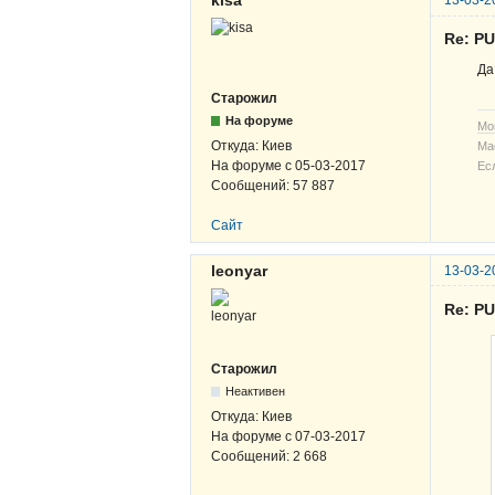
kisa
13-03-2
Re: P
Да
Старожил
На форуме
Мо
Откуда:
Киев
Ма
На форуме с
05-03-2017
Ес
Сообщений:
57 887
Сайт
leonyar
13-03-2
Re: P
Старожил
Неактивен
Откуда:
Киев
На форуме с
07-03-2017
Сообщений:
2 668