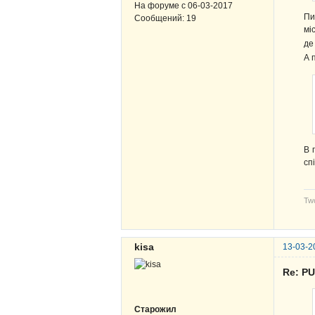
На форуме с
06-03-2017
Пи
Сообщений:
19
мі
де
А 
В 
сп
Two
kisa
13-03-2
Re: P
Старожил