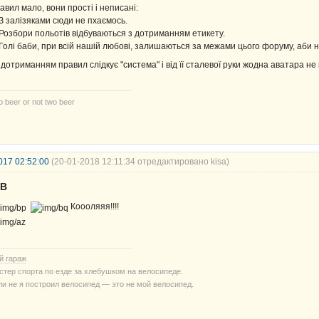
авил мало, вони прості і неписані:
 З залізяками сюди не пхаємось.
 Розбори польотів відбуваються з дотриманням етикету.
 Голі баби, при всій нашій любові, залишаються за межами цього форуму, аби не
 дотриманням правил слідкує "система" і від її сталевої руки жодна аватара не
 beer or not two beer
017 02:52:00
(20-01-2018 12:11:34 отредактировано kisa)
UB
Коооляяя!!!!
й гараж
стер спорта по езде за хлебушком на велосипеде.
ли не я построил велосипед — это не мой велосипед.