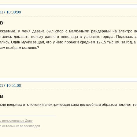
017 10:30:09
UB
ажаемые, у меня давеча был спор с мамкиными райдерами на электро ве
тались доказать пользу данного пепелаца в условиях города. Подоказыв
ились. Один мужик вещал, что у него пробег в среднем 12-15 тыс. км. за год, а
ким позёрам скажешь?
017 10:51:00
UB
сле веерных отключений электрическая сила волшебным образом покинет те 
о велосипедицу Дору
о остальных велосипедов