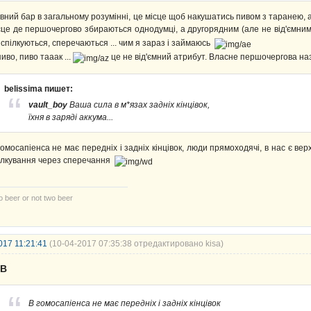
вний бар в загальному розумінні, це місце щоб накушатись пивом з таранею, а
сце де першочергово збираються однодумці, а другорядним (але не від'ємн
 спілкуються, сперечаються ... чим я зараз і займаюсь
пиво, пиво тааак ...
це не від'ємний атрибут. Власне першочергова назва
belissima пишет:
vault_boy
Ваша сила в м*язах задніх кінцівок,
їхня в заряді аккума...
гомосапіенса не має передніх і задніх кінцівок, люди прямоходячі, в нас є верх
ілкування через сперечання
 beer or not two beer
017 11:21:41
(10-04-2017 07:35:38 отредактировано kisa)
UB
В гомосапіенса не має передніх і задніх кінцівок