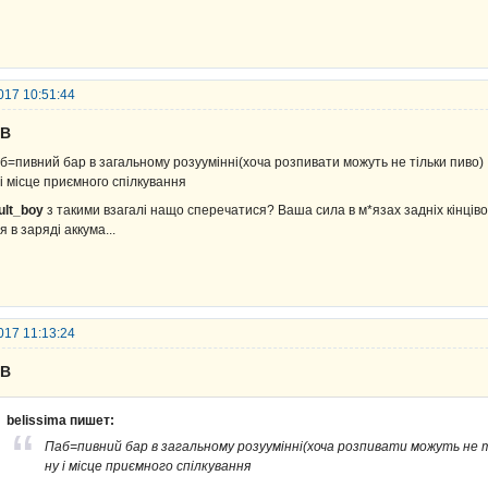
017 10:51:44
UB
б=пивний бар в загальному розуумінні(хоча розпивати можуть не тільки пиво)
 і місце приємного спілкування
ult_boy
з такими взагалі нащо сперечатися? Ваша сила в м*язах задніх кінціво
я в заряді аккума...
017 11:13:24
UB
belissima пишет:
Паб=пивний бар в загальному розуумінні(хоча розпивати можуть не т
ну і місце приємного спілкування