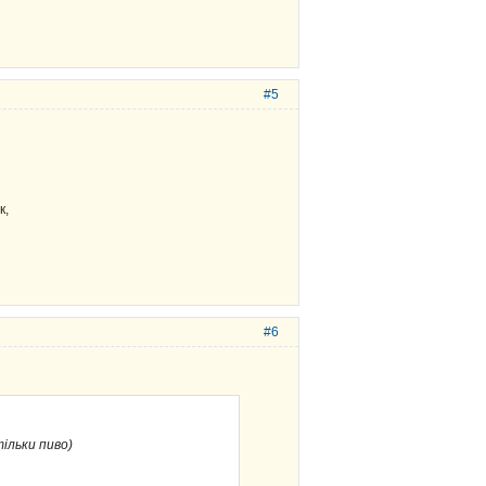
#5
к,
#6
ільки пиво)