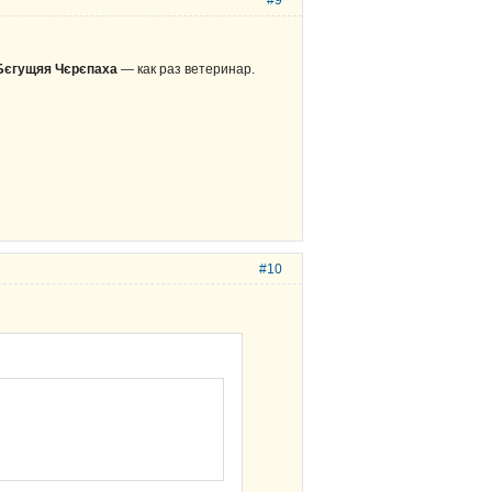
#9
Бєгущяя Чєрєпаха
— как раз ветеринар.
#10