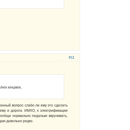
#11
ніх кінцівок,
зонный вопрос слабо ли ему это сделать
 ему и дорога. ИМХО, к электрификации
вообще нормально педальки вкручивать,
даю довольно редко.