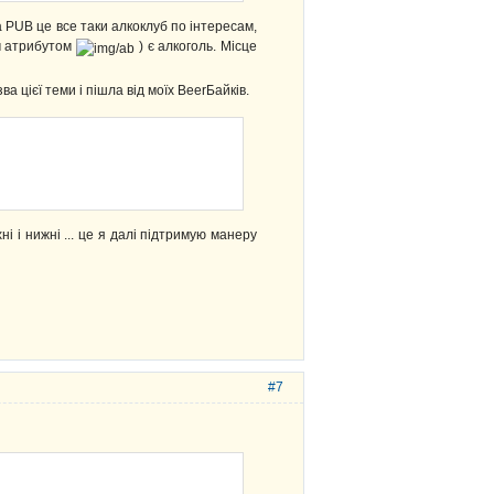
 PUB це все таки алкоклуб по інтересам,
им атрибутом
) є алкоголь. Місце
 цієї теми і пішла від моїх BeerБайків.
ні і нижні ... це я далі підтримую манеру
#7