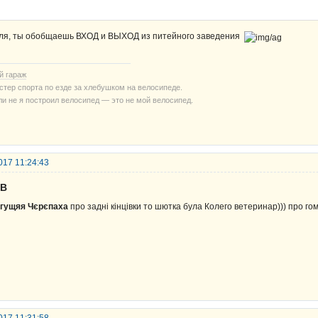
ля, ты обобщаешь ВХОД и ВЫХОД из питейного заведения
й гараж
стер спорта по езде за хлебушком на велосипеде.
ли не я построил велосипед — это не мой велосипед.
017 11:24:43
UB
гущяя Чєрєпаха
про задні кінцівки то шютка була Колего ветеринар))) про гом