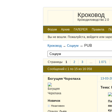
Кроковод
Крокодиловодство 2.0
Форум
Архив
ГАЛЕРЕЯ
Правила
По
Вы не вошли.
Пожалуйста, войдите или заре
→
PUB
Кроковод
→
Социум
Страницы
1
2
3
…
1 071
Сообщений с 1 по 15 из 16 058
Бєгущяя Чєрєпаха
13-03-2
Тема:
Новичок
Па
як
Неактивен
ку
Откуда:
Львів