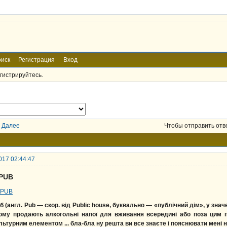
иск
Регистрация
Вход
гистрируйтесь.
Далее
Чтобы отправить отв
017 02:44:47
 PUB
б (англ. Pub — скор. від Public house, буквально — «публічний дім», у зна
ому продають алкогольні напої для вживання всередині або поза цим 
льтурним елементом ... бла-бла ну решта ви все знаєте і пояснювати мені 