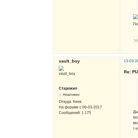
По
"М
vault_boy
13-03-2
Re: P
Старожил
Неактивен
Откуда:
Киев
На форуме с
06-03-2017
Ды
Сообщений:
1 175
бе
ве
т.