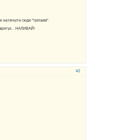
 натягнути сюди "тріпаків".
 врятує... НАЛИВАЙ!
#2