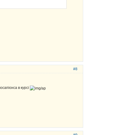
#8
осапієнса в курсі