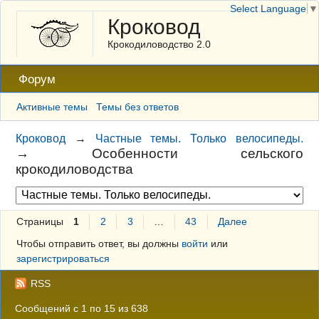
Select Language
▼
Кроковод
Крокодиловодство 2.0
Форум
Активные темы
Темы без ответов
Кроковод
→
Частные темы. Только велосипеды.
→
Особенности сельского
крокодиловодства
Страницы
1
2
3
…
43
Далее
Чтобы отправить ответ, вы должны
войти
или
зарегистрироваться
RSS
Сообщений с 1 по 15 из 638