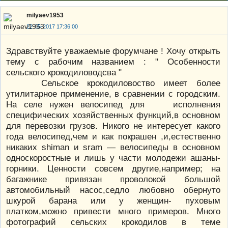
milyaev1953
22-05-2017 17:36:00
Здравствуйте уважаемые форумчане ! Хочу открыть
тему с рабочим названием : " Особенности
сельского крокодиловодсва "
Сельское крокодиловоство имеет более
утилитарное применение, в сравнении с городским.
На селе нужен велосипед для исполнения
специфических хозяйственных функций,в основном
для перевозки грузов. Никого не интересует какого
года велосипед,чем и как покрашен ,и,естественно
никаких shiman и sram — велосипеды в основном
односкоростные и лишь у части молодежи ашаны-
горники. Ценности совсем другие,например; на
багажнике привязан проволокой большой
автомобильный насос,седло любовно обернуто
шкурой барана или у женщин- пуховым
платком,можно привести много примеров. Много
фотографий сельских крокодилов в теме