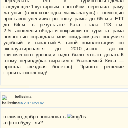
переделать его в туринговый,сделал
следующее:1.кустарным способом перепаял раму
латунью (в колхозе одна марка-латунь) с помощью
проставок увеличил ростовку рамы до 66см,а ЕТТ
до 64см. в результате база стала 113 см.
2.Установлены обода и покрышки от туриста. рама
полностью оправдала мои ожидания,вел получися
удобный и накастый.В такой комплектации он
эксплуатировался до 2010г.,износ достиг
критического уровня,и надо было что-то делать.К
этому периоду(как выразился Уважаемый Киса —
прошла звездная болезнь). Принято решение
строить синглспид!
bellissima
22-05-2017 18:21:02
отлично, добро пожаловать
а фото будут ли?