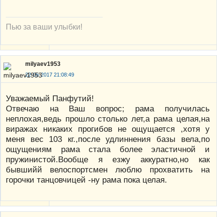
Пью за ваши улыбки!
milyaev1953
22-05-2017 21:08:49
Уважаемый Панфутий!
Отвечаю на Ваш вопрос; рама получилась
неплохая,ведь прошло столько лет,а рама целая,на
виражах никаких прогибов не ощущается ,хотя у
меня вес 103 кг.,после удлиннения базы вела,по
ощущениям рама стала более эластичной и
пружинистой.Вообще я езжу аккуратно,но как
бывшийй велоспортсмен люблю прохватить на
горочки танцовчицей -ну рама пока целая.