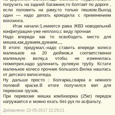
погрузить на задний багажник,то болтает по дороге ,
если положить на раму,то только пешком.Выход
один — надо делать крокодила с применением
кохозинга.
Итак начали:1.имеется рама ЖВЗ новодельной
конфигурации-уже неплохо,с виду прочная
Надо впереди как то освободить место для
мешка,как,думаем,думаем,,,,
В итоге: придумал,-надо ставить впереди колесо
маленькое на 20 дюймов,и соответственно
маленькую вилку,а чтобы не изменилась
геометрия,надо удлиннить рулевую трубу. Кстати
маленькое колесо прочнее большого.Вилка нашлась
от детского велосипеда.
Ну дальше просто : болгарка,сварка и немного
половой краски.В итоге получился вел для
перевозки грузов.
При перевозке мешка комбикорма (25кг) передок
нагружается и можно ехать без рук по асфальту.
Добавлено: 22-05-2017 22:29:21