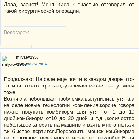
Дааа, заачот! Меня Киса к счастью отговорил от
такой хирургической операции.
Велогараж...
milyaev1953
22-05-2017 20:28:09
Продолжаю: На селе еще почти в каждом дворе что-
то или кто-то хрюкает,кукарекает,мекает — у меня
тоже!
Возникла небольшая проблемка,вылупились утята,а
на селе новые технологии кормления,короче говоря
нужно покупать комбикорм для утят от 1 до 10
дней,комбикорм от10 до 30 дней и т.д ,количество
небольшое ,а ехать на машине и взять много нельзя
т.к быстро портится.Перевозить мешок коьбикорма
на дорожном велосипеде можно,но неудобно.Если