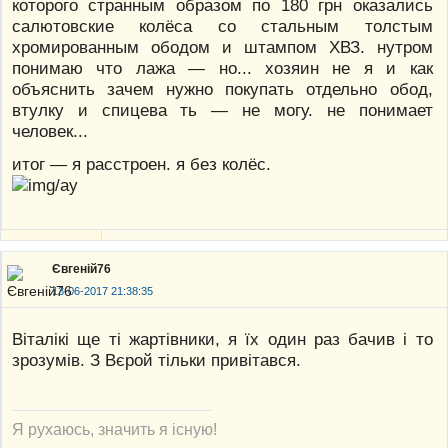
которого странным образом по 180 грн оказались
салютовские колёса со стальным толстым
хромированным ободом и штампом ХВЗ. нутром
понимаю что лажа — но... хозяин не я и как
объяснить зачем нужно покупать отдельно обод,
втулку и спицева ть — не могу. не понимает
человек...
итог — я расстроен. я без колёс.
Євгеній76
13-06-2017 21:38:35
Віталікі ще ті жартівники, я їх один раз бачив і то
зрозумів. З Вєрой тільки привітався.
Я рухаюсь, значить я існую!