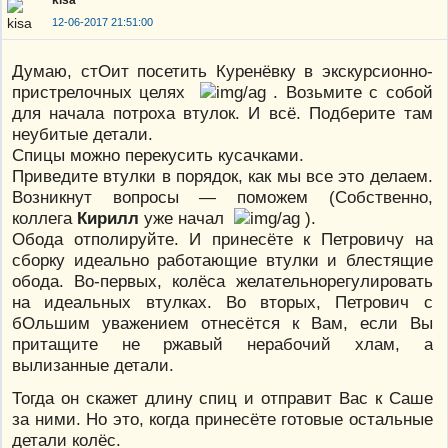
kisa
12-06-2017 21:51:00
Думаю, стОит посетить Куренёвку в экскурсионно-
пристрелочных целях
. Возьмите с собой
для начала потроха втулок. И всё. Подберите там
неубитые детали.
Спицы можно перекусить кусачками.
Приведите втулки в порядок, как мы все это делаем.
Возникнут вопросы — поможем (Собственно,
коллега
Кирилл
уже начал
).
Обода отполируйте. И принесёте к Петровичу на
сборку идеально работающие втулки и блестящие
обода. Во-первых, колёса желательнорегулировать
на идеальных втулках. Во вторых, Петрович с
бОльшим уважением отнесётся к Вам, если Вы
притащите не ржавый нерабочий хлам, а
вылизанные детали.
Тогда он скажет длину спиц и отправит Вас к Саше
за ними. Но это, когда принесёте готовые остальные
детали колёс.