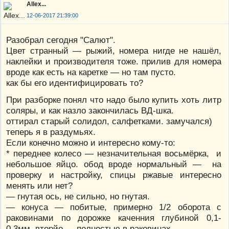
Allex...
12-06-2017 21:39:00
Разобрал сегодня "Салют".
Цвет странный — рыжий, номера нигде не нашёл,
наклейки и производителя тоже. прилив для номера
вроде как есть на каретке — но там пусто.
как бы его идентифицировать то?
При разборке понял что надо было купить хоть литр
соляры, и как назло закончилась ВД-шка.
оттирал старый солидол, салфетками. замучался)
теперь я в раздумьях.
Если конечно можно и интересно кому-то:
* переднее колесо — незначительная восьмёрка, и
небольшое яйцо. обод вроде нормальный — на
проверку и настройку, спицы ржавые интересно
менять или нет?
— гнутая ось, не сильно, но гнутая.
— конуса — побитые, примерно 1/2 оборота с
раковинами по дорожке каченния глубиной 0,1-
0,3мм, вторйо — полностью в раковинах.