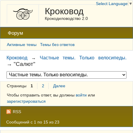
Select Language
▼
Кроковод
Крокодиловодство 2.0
Форум
Активные темы
Темы без ответов
Кроковод
→
Частные темы. Только велосипеды.
→
"Салют"
Страницы
1
2
Далее
Чтобы отправить ответ, вы должны
войти
или
зарегистрироваться
RSS
Сообщений с 1 по 15 из 23