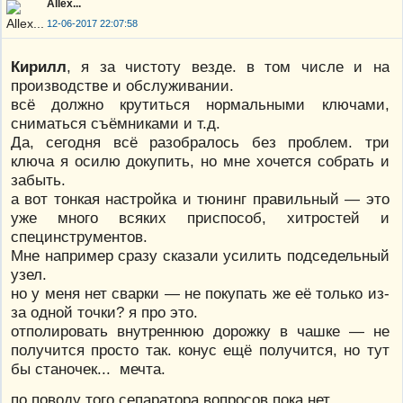
Allex...
12-06-2017 22:07:58
Кирилл
, я за чистоту везде. в том числе и на
производстве и обслуживании.
всё должно крутиться нормальными ключами,
сниматься съёмниками и т.д.
Да, сегодня всё разобралось без проблем. три
ключа я осилю докупить, но мне хочется собрать и
забыть.
а вот тонкая настройка и тюнинг правильный — это
уже много всяких приспособ, хитростей и
специнструментов.
Мне например сразу сказали усилить подседельный
узел.
но у меня нет сварки — не покупать же её только из-
за одной точки? я про это.
отполировать внутреннюю дорожку в чашке — не
получится просто так. конус ещё получится, но тут
бы станочек... мечта.
по поводу того сепаратора вопросов пока нет.