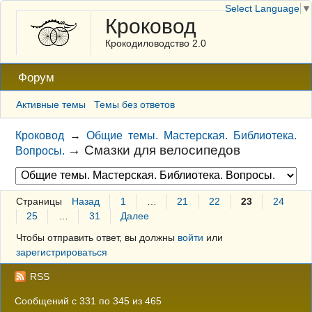
Select Language
▼
Кроковод
Крокодиловодство 2.0
Форум
Активные темы
Темы без ответов
Кроковод
→
Общие темы. Мастерская. Библиотека.
→
Смазки для велосипедов
Вопросы.
Страницы
Назад
1
…
21
22
23
24
25
…
31
Далее
Чтобы отправить ответ, вы должны
войти
или
зарегистрироваться
RSS
Сообщений с 331 по 345 из 465