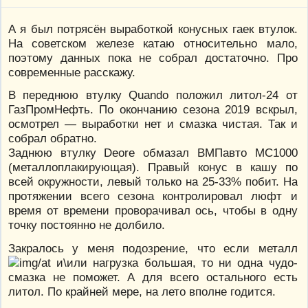
А я был потрясён выработкой конусных гаек втулок.
На советском железе катаю относительно мало,
поэтому данных пока не собрал достаточно. Про
современные расскажу.
В переднюю втулку Quando положил литол-24 от
ГазПромНефть. По окончанию сезона 2019 вскрыл,
осмотрел — выработки нет и смазка чистая. Так и
собрал обратно.
Заднюю втулку Deore обмазал ВМПавто МС1000
(металлоплакирующая). Правый конус в кашу по
всей окружности, левый только на 25-33% побит. На
протяжении всего сезона контролировал люфт и
время от времени проворачивал ось, чтобы в одну
точку постоянно не долбило.
Закралось у меня подозрение, что если металл
и\или нагрузка большая, то ни одна чудо-
смазка не поможет. А для всего остального есть
литол. По крайней мере, на лето вполне годится.