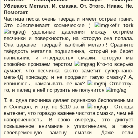
Убивают. Металл. И. смазка. От. Этого. Никак. Не.
Помогает.
Частица песка очень тверда и имеет острые грани.
Это обеспечивает космические (
tork
) удельные давления между остриём
песчинки и поверхностью, на которую она попала.
Она царапает твёрдый калёный металл! Сравните
твёрдость металла подшипника, который не берёт
напильник, и «твёрдость» смазки, которую мы
спокойно пронзаем перстом
Кто-то всерьёз
думает, что песчинка как-то заметит супер-нано-
мега-4Д присадку, и не продавит такую смазку? А,
извиняюсь, намазывать её как?
Отвёртку-
то, и палец в неё погрузить не получится
Т. е. одна песчинка делает одинаково бесполезными
и Солидол, и эту. по $110 за кг
. Отсюда
вытекает, что гораздо важнее чистота смазки, чем её
навороченность. В свою очередь, это диктует
повышенное внимание к уплотнениям, а также
своевременную замену смазки. Даже если