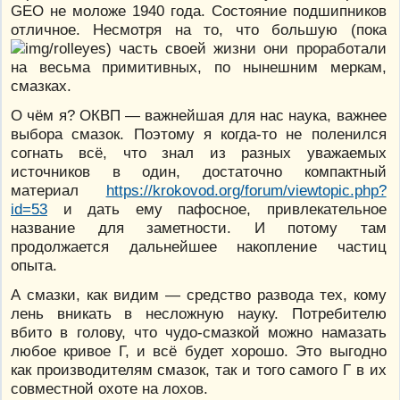
GEO не моложе 1940 года. Состояние подшипников
отличное. Несмотря на то, что большую (пока
) часть своей жизни они проработали
на весьма примитивных, по нынешним меркам,
смазках.
О чём я? ОКВП — важнейшая для нас наука, важнее
выбора смазок. Поэтому я когда-то не поленился
согнать всё, что знал из разных уважаемых
источников в один, достаточно компактный
материал
https://krokovod.org/forum/viewtopic.php?
id=53
и дать ему пафосное, привлекательное
название для заметности. И потому там
продолжается дальнейшее накопление частиц
опыта.
А смазки, как видим — средство развода тех, кому
лень вникать в несложную науку. Потребителю
вбито в голову, что чудо-смазкой можно намазать
любое кривое Г, и всё будет хорошо. Это выгодно
как производителям смазок, так и того самого Г в их
совместной охоте на лохов.