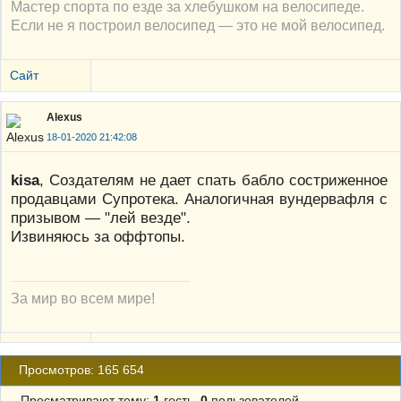
Мастер спорта по езде за хлебушком на велосипеде.
Если не я построил велосипед — это не мой велосипед.
Сайт
Alexus
18-01-2020 21:42:08
kisa
, Создателям не дает спать бабло состриженное
продавцами Супротека. Аналогичная вундервафля с
призывом — "лей везде".
Извиняюсь за оффтопы.
За мир во всем мире!
Просмотров: 165 654
Просматривают тему:
1
гость,
0
пользователей