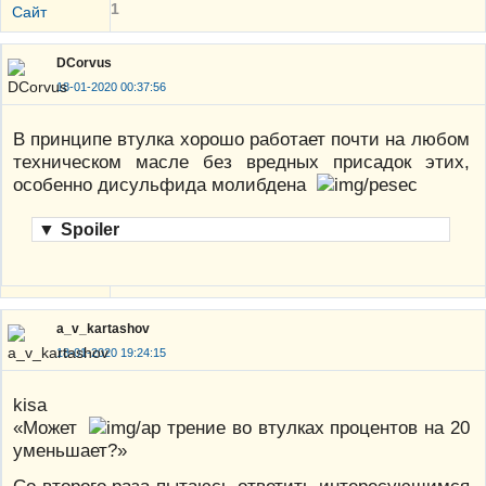
1
Сайт
DCorvus
18-01-2020 00:37:56
В принципе втулка хорошо работает почти на любом
техническом масле без вредных присадок этих,
особенно дисульфида молибдена
▼
Spoiler
a_v_kartashov
18-01-2020 19:24:15
kisa
«Может
трение во втулках процентов на 20
уменьшает?»
Со второго раза пытаюсь ответить интересующимся