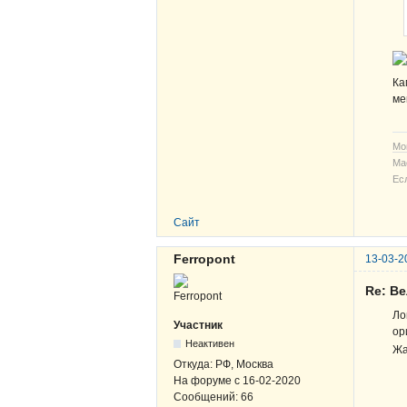
Ка
ме
Мо
Ма
Ес
Сайт
Ferropont
13-03-2
Re: В
Ло
Участник
ор
Неактивен
Жа
Откуда:
РФ, Москва
На форуме с
16-02-2020
Сообщений:
66