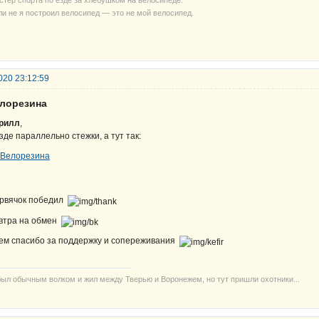
стер спорта по езде за хлебушком на велосипеде.
ли не я построил велосипед — это не мой велосипед.
020 23:12:59
елорезина
рилл
,
зде параллельно стежки, а тут так:
рвячок победил
втра на обмен
ем спасибо за поддержку и сопереживания
был обычным волком и жил между Тверью и Воронежем, но тут пришли охотники...