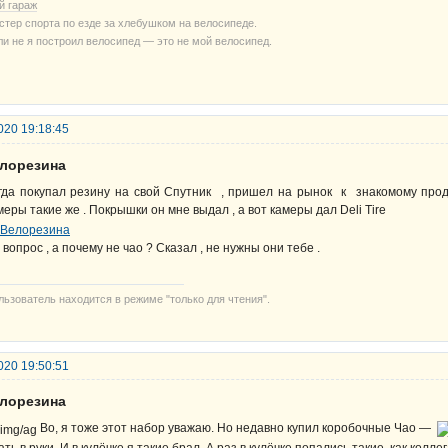
й гараж
стер спорта по езде за хлебушком на велосипеде.
ли не я построил велосипед — это не мой велосипед.
020 19:18:45
елорезина
гда покупал резину на свой Спутник , пришел на рынок к знакомому прода
меры такие же . Покрышки он мне выдал , а вот камеры дал Deli Tire
 вопрос , а почему не чао ? Сказал , не нужны они тебе .
льзователь находится в режиме "только для чтения".
020 19:50:51
елорезина
Во, я тоже этот набор уважаю. Но недавно купил коробочные Чао —