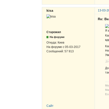
kisa
13-03-2
Re: В
Я 
Старожил
Ка
На форуме
вд
Откуда:
Киев
Ка
На форуме с
05-03-2017
Не
Сообщений:
57 913
Ув
До
До
та
Мо
Ма
Ес
Сайт