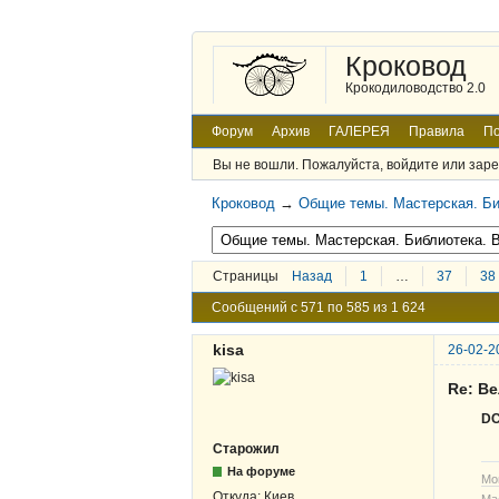
Кроковод
Крокодиловодство 2.0
Форум
Архив
ГАЛЕРЕЯ
Правила
По
Вы не вошли.
Пожалуйста, войдите или заре
Кроковод
→
Общие темы. Мастерская. Би
Страницы
Назад
1
…
37
38
Сообщений с 571 по 585 из 1 624
kisa
26-02-2
Re: В
DC
Старожил
На форуме
Мо
Откуда:
Киев