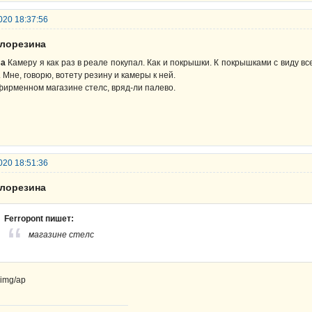
020 18:37:56
елорезина
sa
Камеру я как раз в реале покупал. Как и покрышки. К покрышками с виду вс
. Мне, говорю, вотету резину и камеры к ней.
фирменном магазине стелс, вряд-ли палево.
020 18:51:36
елорезина
Ferropont пишет:
магазине стелс