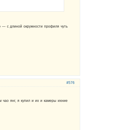
о — с длиной окружности профиля чуть
#576
 чао янг, я купил и их и камеры ихние