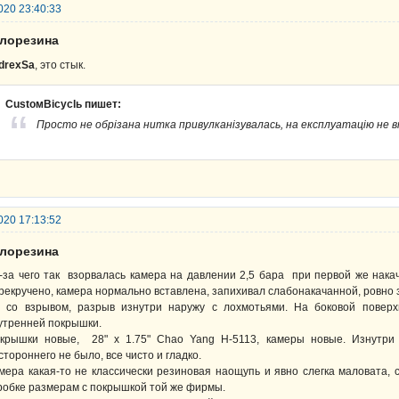
020 23:40:33
елорезина
drexSa
, это стык.
CustoмBicyclь пишет:
Просто не обрізана нитка привулканізувалась, на експлуатацію не в
020 17:13:52
елорезина
-за чего так взорвалась камера на давлении 2,5 бара при первой же нака
рекручено, камера нормально вставлена, запихивал слабонакачанной, ровно 
 со взрывом, разрыв изнутри наружу с лохмотьями. На боковой поверхн
утренней покрышки.
крышки новые, 28" x 1.75" Chao Yang H-5113, камеры новые. Изнутри
стороннего не было, все чисто и гладко.
мера какая-то не классически резиновая наощупь и явно слегка маловата,
робке размерам с покрышкой той же фирмы.