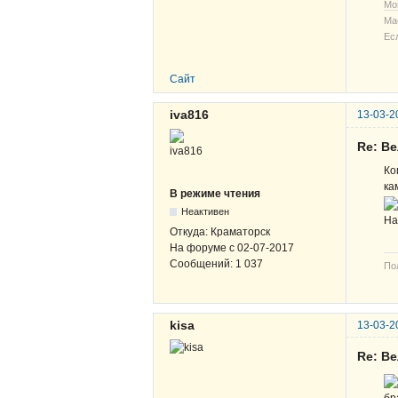
Мо
Ма
Ес
Сайт
iva816
13-03-2
Re: В
Ко
ка
В режиме чтения
Неактивен
На
Откуда:
Краматорск
На форуме с
02-07-2017
Сообщений:
1 037
По
kisa
13-03-2
Re: В