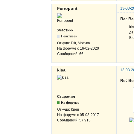
Ferropont
13-03-2
Re: В
ki
Участник
да
Неактивен
В 
Откуда:
РФ, Москва
На форуме с
16-02-2020
Сообщений:
66
kisa
13-03-2
Re: В
Старожил
На форуме
Откуда:
Киев
На форуме с
05-03-2017
Сообщений:
57 913