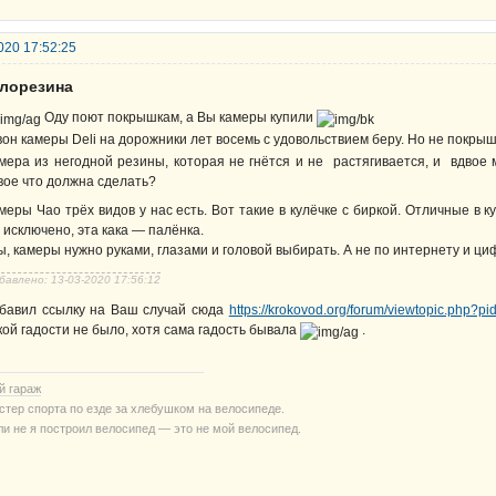
020 17:52:25
елорезина
Оду поют покрышкам, а Вы камеры купили
вон камеры Deli на дорожники лет восемь с удовольствием беру. Но не покры
мера из негодной резины, которая не гнётся и не растягивается, и вдвое
вое что должна сделать?
меры Чао трёх видов у нас есть. Вот такие в кулёчке с биркой. Отличные в 
 исключено, эта кака — палёнка.
ы, камеры нужно руками, глазами и головой выбирать. А не по интернету и ци
бавлено: 13-03-2020 17:56:12
бавил ссылку на Ваш случай сюда
https://krokovod.org/forum/viewtopic.php?
кой гадости не было, хотя сама гадость бывала
.
й гараж
стер спорта по езде за хлебушком на велосипеде.
ли не я построил велосипед — это не мой велосипед.