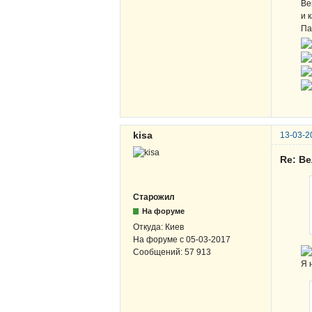
Ве
и 
Па
kisa
13-03-2
Re: В
Старожил
На форуме
Откуда:
Киев
На форуме с
05-03-2017
Сообщений:
57 913
Я 