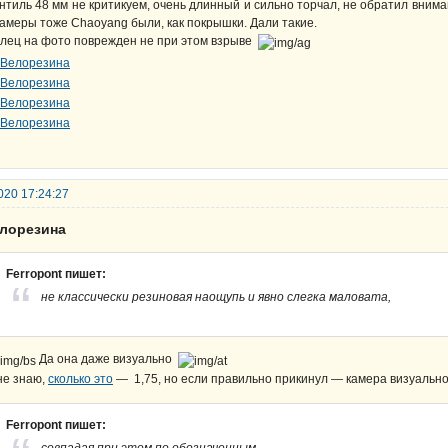
нтиль 48 мм не критикуем, очень длинный и сильно торчал, не обратил внима
камеры тоже Chaoyang были, как покрышки. Дали такие.
лец на фото поврежден не при этом взрыве
020 17:24:27
елорезина
Ferropont пишет:
не классически резиновая наощупь и явно слегка маловата,
Да она даже визуально
не знаю,
сколько это
— 1,75, но если правильно прикинул — камера визуаль
Ferropont пишет: