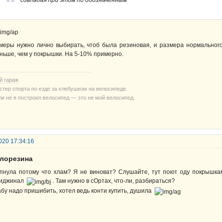
совпадая при этом по обозначенным
меры нужно лично выбирать, чтоб была резиновая, и размера нормальног
ньше, чем у покрышки. На 5-10% примерно.
й гараж
стер спорта по езде за хлебушком на велосипеде.
ли не я построил велосипед — это не мой велосипед.
020 17:34:16
елорезина
пнула потому что хлам? Я не виноват? Слушайте, тут поют оду покрышкам
иджинал
. Там нужно в сОртах, что-ли, разбираться?
бу надо пришибить, хотел ведь конти купить, душила