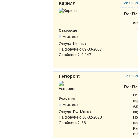
Кирилл
26-02-2
Re: В
an
Старожил
Неактивен
Откуда:
Шостка
На форуме с
09-03-2017
Сообщений:
3 147
Ferropont
13-03-2
Re: В
Из
Участник
пе
Неактивен
Аж
Откуда:
РФ, Москва
вн
На форуме с
16-02-2020
По
Сообщений:
66
по
Ка
ко