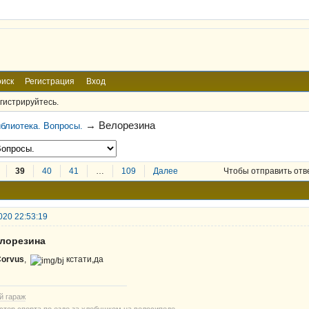
иск
Регистрация
Вход
гистрируйтесь.
→
Велорезина
блиотека. Вопросы.
39
40
41
…
109
Далее
Чтобы отправить отв
020 22:53:19
елорезина
orvus
,
кстати,да
й гараж