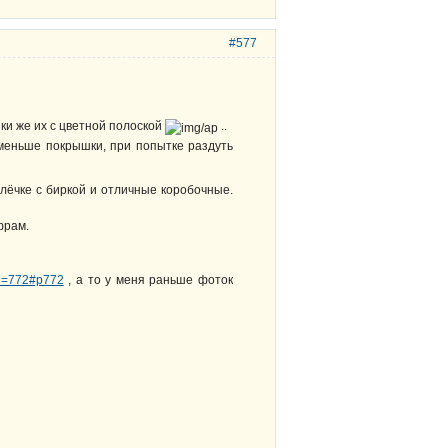
#577
шки же их с цветной полоской
..
 меньше покрышки, при попытке раздуть
кулёчке с биркой и отличные коробочные.
фрам.
pid=772#p772
, а то у меня раньше фоток