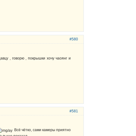
#580
вцу , говорю , покрышки хочу чаоянг и
#581
Всё чётко, сами камеры приятно