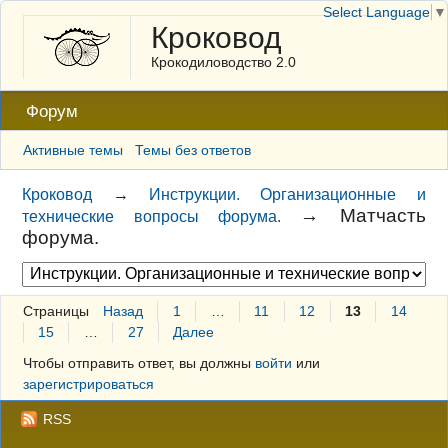
Select Language
▼
Кроковод
Крокодиловодство 2.0
Форум
Активные темы
Темы без ответов
Кроковод
→
Инструкции. Организационные и
→
Матчасть
технические вопросы форума.
форума.
Страницы
Назад
1
…
11
12
13
14
15
…
27
Далее
Чтобы отправить ответ, вы должны
войти
или
зарегистрироваться
RSS