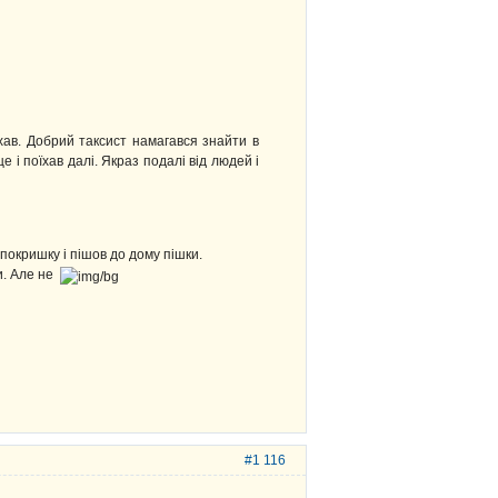
їхав. Добрий таксист намагався знайти в
і поїхав далі. Якраз подалі від людей і
покришку і пішов до дому пішки.
и. Але не
#1 116