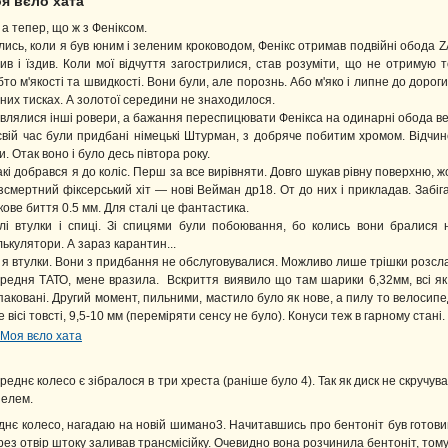
я вєло хата
 а тепер, що ж з Феніксом.
лись, коли я був юним і зеленим кроководом, Фенікс отримав подвійні обода
див і їздив. Коли мої відчуття загострилися, став розуміти, що не отримую
бто м'якості та швидкості. Вони були, але порознь. Або м'яко і липне до дороги,
зних тисках. А золотої середини не знаходилося.
являлися інші ровери, а бажання переспицювати Фенікса на одинарні обода ве
свій час були придбані німецькі Штурман, з добряче побитим хромом. Відчин
и. Отак воно і було десь півтора року.
такі добрався я до коліс. Перш за все вирівняти. Довго шукав рівну поверхню, 
зсмертний фіксерський хіт — нові Вейман др18. От до них і прикладав. Забіг
кове биття 0.5 мм. Для сталі це фантастика.
лі втулки і спиці. Зі спицями були побоювання, бо колись вони бралися н
лькулятори. А зараз карантин...
 я втулки. Вони з придбання не обслуговувалися. Можливо лише трішки розсла
редня ТАТО, мене вразила. Вскриття виявило що там шарики 6,32мм, всі як 
паковані. Другий момент, пильними, мастило було як нове, а пилу то велосипед
е вісі товсті, 9,5-10 мм (переміряти сенсу не було). Конуси теж в гарному стані.
реднє колесо є зібралося в три хреста (раніше було 4). Так як диск не скручу
пелем.
днє колесо, нагадаю на новій шимано3. Начитавшись про бентоніт був готови
рез отвір штоку заливав трансмісійку. Очевидно вона розчинила бентоніт, тому