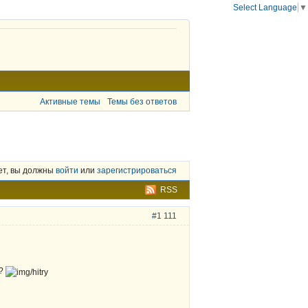
Select Language
▼
Активные темы
Темы без ответов
ет, вы должны
войти
или
зарегистрироваться
RSS
#1 111
ь?