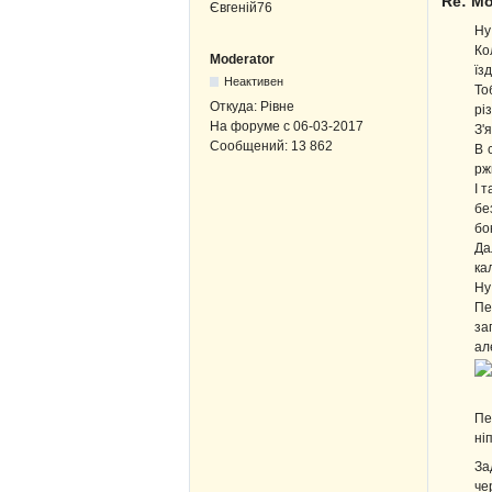
Re: Мо
Ну
Ко
Moderator
їз
Неактивен
То
Откуда:
Рівне
рі
На форуме с
06-03-2017
З'
Сообщений:
13 862
В 
рж
І 
бе
бо
Да
ка
Ну
Пе
за
ал
Пе
ні
За
че