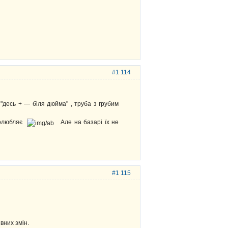
#1 114
 "десь + — біля дюйма" , труба з грубим
полюбляє
Але на базарі їх не
#1 115
вних змін.