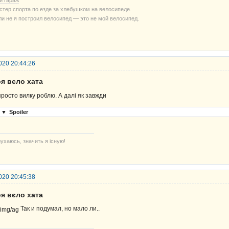
й гараж
стер спорта по езде за хлебушком на велосипеде.
ли не я построил велосипед — это не мой велосипед.
020 20:44:26
я вєло хата
просто вилку роблю. А далі як завжди
▼
Spoiler
ухаюсь, значить я існую!
020 20:45:38
я вєло хата
Так и подумал, но мало ли..