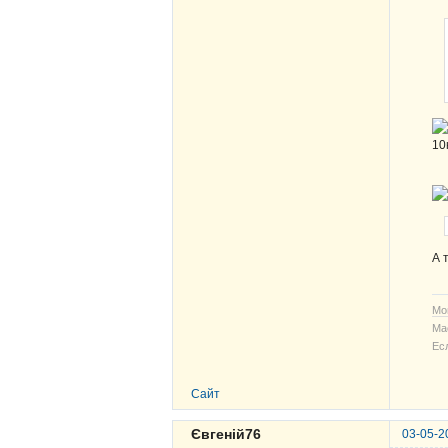
10
А 
Мо
Ма
Ес
Сайт
Євгеній76
03-05-2