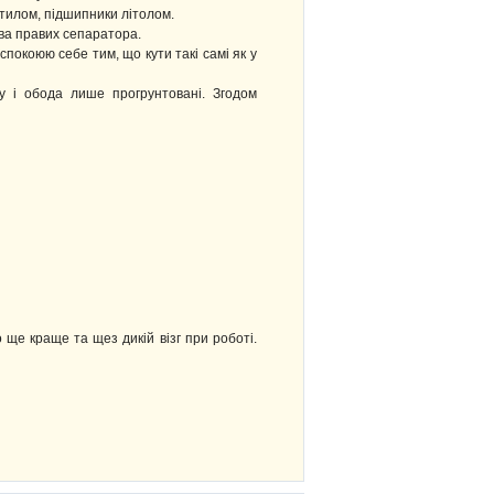
стилом, підшипники літолом.
два правих сепаратора.
спокоюю себе тим, що кути такі самі як у
у і обода лише прогрунтовані. Згодом
ще краще та щез дикій візг при роботі.