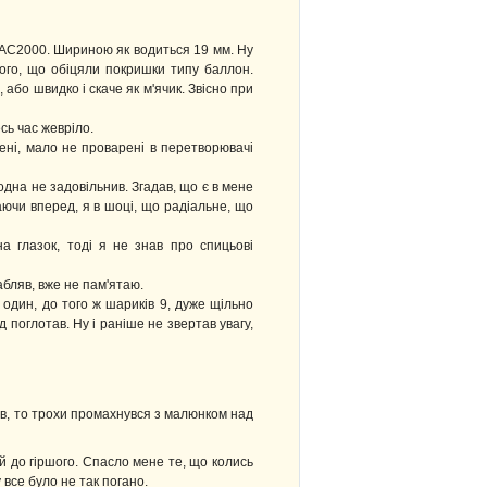
 ZAC2000. Шириною як водиться 19 мм. Ну
 того, що обіцяли покришки типу баллон.
 або швидко і скаче як м'ячик. Звісно при
сь час жевріло.
ені, мало не проварені в перетворювачі
жодна не задовільнив. Згадав, що є в мене
аючи вперед, я в шоці, що радіальне, що
а глазок, тоді я не знав про спицьові
бляв, вже не пам'ятаю.
один, до того ж шариків 9, дуже щільно
 поглотав. Ну і раніше не звертав увагу,
вав, то трохи промахнувся з малюнком над
й до гіршого. Спасло мене те, що колись
 все було не так погано.