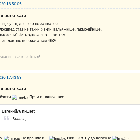
020 16:50:05
я вєло хата
 і відчуття, для чого це затівалося.
лосипед став не такий різкий, вальяжніше, гармонійніше.
явилася м'якість одночасно з накатом.
 і згадав, що передача там 46/20
ухаюсь, значить я існую!
020 17:43:53
я вєло хата
йзажи
Прям канонические.
Евгений76 пишет:
Колись,
аа
Не прошло и...
Иии... Хм. Ну да неважно