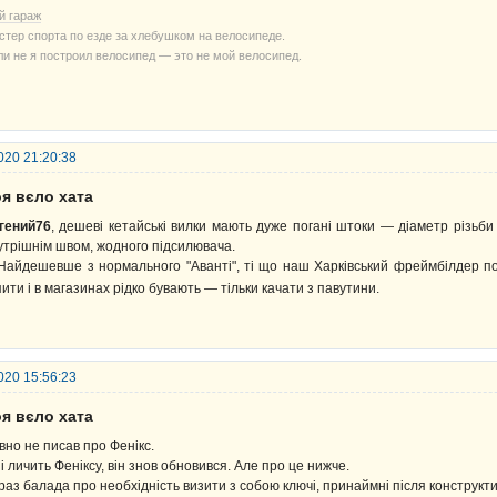
й гараж
стер спорта по езде за хлебушком на велосипеде.
ли не я построил велосипед — это не мой велосипед.
020 21:20:38
я вєло хата
гений76
, дешеві кетайські вилки мають дуже погані штоки — діаметр різьби
утрішнім швом, жодного підсилювача.
йдешевше з нормального "Аванті", ті що наш Харківський фреймбілдер 
пити і в магазинах рідко бувають — тільки качати з павутини.
020 15:56:23
я вєло хата
вно не писав про Фенікс.
 і личить Феніксу, він знов обновився. Але про це нижче.
раз балада про необхідність визити з собою ключі, принаймні після конструкти