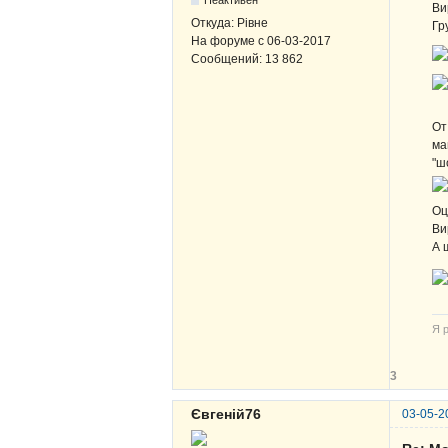
Ви
Откуда:
Рівне
Гр
На форуме с
06-03-2017
Сообщений:
13 862
От
ма
"ш
Оц
Ви
А 
Я р
3
Євгеній76
03-05-2