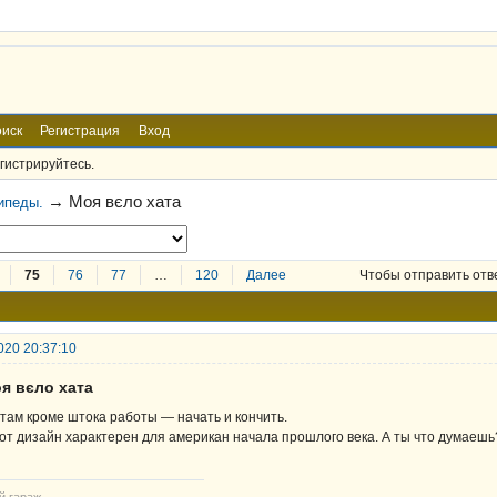
иск
Регистрация
Вход
гистрируйтесь.
→
Моя вєло хата
ипеды.
75
76
77
…
120
Далее
Чтобы отправить отв
020 20:37:10
я вєло хата
 там кроме штока работы — начать и кончить.
от дизайн характерен для американ начала прошлого века. А ты что думаеш