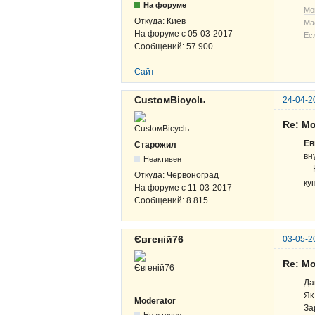
На форуме
Мо
Откуда:
Киев
Ма
На форуме с
05-03-2017
Ес
Сообщений:
57 900
Сайт
CustoмBicyclь
24-04-2
Re: Мо
Ев
Старожил
вн
Неактивен
На
Откуда:
Червоноград
ку
На форуме с
11-03-2017
Сообщений:
8 815
Євгеній76
03-05-2
Re: Мо
Да
Як
Moderator
За
Неактивен