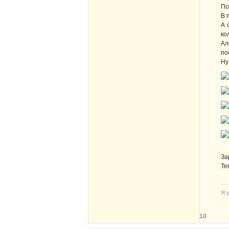
По
В 
А 
ко
Ал
по
Ну
За
Те
Я р
10