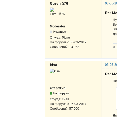
Євгеній76
03-05-2
Re: Мо
Ну
Ве
Moderator
З'
Неактивен
Да
Откуда:
Рівне
На форуме с
06-03-2017
Сообщений:
13 862
Я р
kisa
03-05-2
Re: Мо
Пе
Старожил
На форуме
Откуда:
Киев
На форуме с
05-03-2017
Сообщений:
57 900
Д