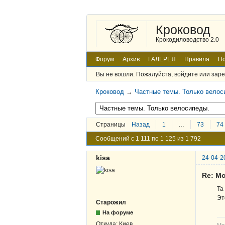
Кроковод
Крокодиловодство 2.0
Форум
Архив
ГАЛЕРЕЯ
Правила
По
Вы не вошли.
Пожалуйста, войдите или заре
Кроковод
→
Частные темы. Только велос
Страницы
Назад
1
…
73
74
Сообщений с 1 111 по 1 125 из 1 792
kisa
24-04-2
Re: Мо
Та
Эт
Старожил
На форуме
Откуда:
Киев