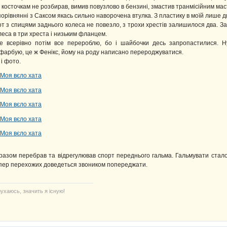
 косточкам не розбирав, вимив повузлово в бензині, змастив транмісійним ма
порівнянні з Саксом якась сильно наворочена втулка. З пластику в моїй лише 
от з спицями заднього колеса не повезло, з трохи хрестів залишилося два. За
леса в три хреста і низьким фланцем.
е всерівно потім все перероблю, бо і шайбочки десь запропастилися. Н
фарбую, це ж Фенікс, йому на роду написано перероджуватися.
 і фото.
разом перебрав та відрегулював спорт переднього гальма. Гальмувати стало 
пер перехожих доведеться звоником попереджати.
ухаюсь, значить я існую!