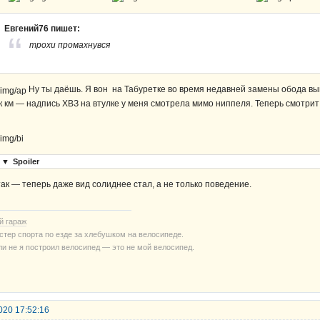
Евгений76 пишет:
трохи промахнувся
Ну ты даёшь. Я вон на Табуретке во время недавней замены обода выв
к км — надпись ХВЗ на втулке у меня смотрела мимо ниппеля. Теперь смотрит
▼
Spoiler
так — теперь даже вид солиднее стал, а не только поведение.
й гараж
стер спорта по езде за хлебушком на велосипеде.
ли не я построил велосипед — это не мой велосипед.
020 17:52:16