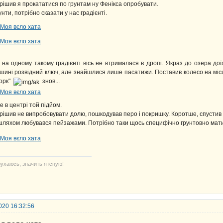
рішив я прокататися по грунтам ну Фенікса опробувати.
унти, потрібно сказати у нас градієнті.
 на одному такому градієнті вісь не втрималася в дропі. Якраз до озера до
шині розвідний ключ, але знайшлися лише пасатижи. Поставив колесо на місце 
орк"
знов...
е в центрі той підйом.
рішив не випробовувати долю, пошкодував перо і покришку. Коротше, спустив 
шляхом любувався пейзажами. Потрібно таки щось специфічно грунтовно мат
ухаюсь, значить я існую!
020 16:32:56