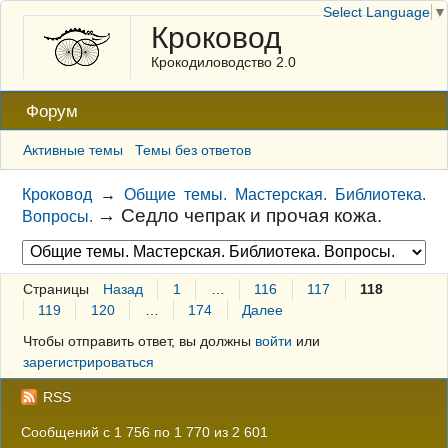
Select Language
▼
Кроковод
Крокодиловодство 2.0
Форум
Активные темы
Темы без ответов
Кроковод
→
Общие темы. Мастерская. Библиотека.
→
Седло чепрак и прочая кожа.
Вопросы.
Страницы
Назад
1
…
116
117
118
119
120
…
174
Далее
Чтобы отправить ответ, вы должны
войти
или
зарегистрироваться
RSS
Сообщений с 1 756 по 1 770 из 2 601