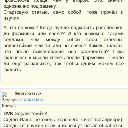
проволоока толще, чем у второй. Это, значит,
однозначно под замену.
Стартовую статью, само собой, тоже прочёл и
изучил.
А что по коже? Когда лучше подклеить расслоения,
до формовки или после? И кто знаком с такими
сёдлами, чем между собой слои склеены,
водостойким чем-то или не очень? Каковы шансы,
что после вымачивания оно расклеится? Пока
склоняюсь к мысли клеить после формовки — мало
ли ещё расклеится, так чтобы одним махом всё
склеить.
Sergey Krasyuk
30-07-2020 12:55:21
DVK
,Здравствуйте!
Седло Ваше не очень хорошего качества(априори).
Следы от пружин если и исчезнут после обработки,