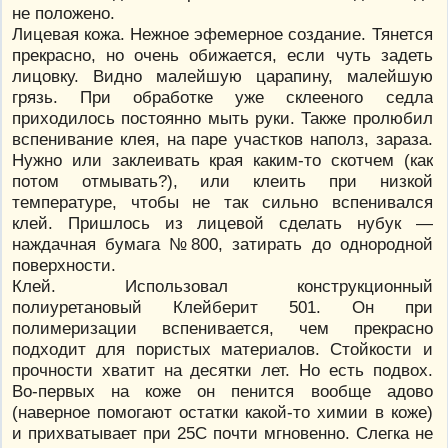
не положено.
Лицевая кожа. Нежное эфемерное создание. Тянется
прекрасно, но очень обижается, если чуть задеть
лицовку. Видно малейшую царапину, малейшую
грязь. При обработке уже склееного седла
приходилось постоянно мыть руки. Также пролюбил
вспенивание клея, на паре участков наполз, зараза.
Нужно или заклеивать края каким-то скотчем (как
потом отмывать?), или клеить при низкой
температуре, чтобы не так сильно вспенивался
клей. Пришлось из лицевой сделать нубук —
наждачная бумага №800, затирать до однородной
поверхности.
Клей. Использовал конструкционный
полиуретановый Клейберит 501. Он при
полимеризации вспенивается, чем прекрасно
подходит для пористых материалов. Стойкости и
прочности хватит на десятки лет. Но есть подвох.
Во-первых на коже он пенится вообще адово
(наверное помогают остатки какой-то химии в коже)
и прихватывает при 25С почти мгновенно. Слегка не