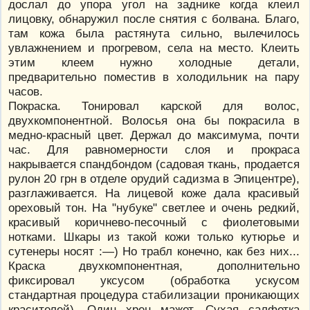
дослал до упора угол на заднике когда клеил
лицовку, обнаружил после снятия с болвана. Благо,
там кожа была растянута сильно, вылечилось
увлажнением и прогревом, села на место. Клеить
этим клеем нужно холодные детали,
предварительно поместив в холодильник на пару
часов.
Покраска. Тонировал карской для волос,
двухкомпонентной. Волосья она бы покрасила в
медно-красный цвет. Держал до максимума, почти
час. Для равномерности слоя и прокраса
накрывается спандбондом (садовая ткань, продается
рулон 20 грн в отделе орудий садизма в Эпицентре),
разглаживается. На лицевой коже дала красивый
ореховый тон. На "нубуке" светлее и очень редкий,
красивый коричнево-песочный с фиолетовыми
нотками. Шкары из такой кожи только кутюрье и
сутенеры носят :—) Но трабл конечно, как без них...
Краска двухкомпонентная, дополнительно
фиксировал уксусом (обработка ускусом
стандартная процедура стабилизации проникающих
красителей). Один хрен мажет. Сухая салфетка