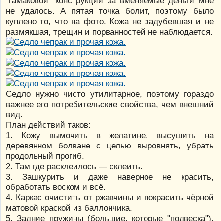
"гамаковой" конструкции за вменяемые деньги мне
не удалось. А пятая точка болит, поэтому было
куплено то, что на фото. Кожа не задубевшая и не
размякшая, трещин и порванностей не наблюдается.
Седло нужно чисто утилитарное, поэтому гораздо
важнее его потребительские свойства, чем внешний
вид.
План действий таков:
1. Кожу вымочить в желатине, высушить на
деревянном болване с целью выровнять, убрать
продольный прогиб.
2. Там где расклеилось — склеить.
3. Зашкурить и даже наверное не красить,
обработать воском и всё.
4. Каркас очистить от ржавчины и покрасить чёрной
матовой краской из баллончика.
5. Задние пружины (большие, которые "подвеска"),