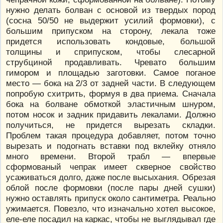
нужно делать болван с основой из твердых пород
(сосна 50/50 не выдержит усилий формовки), с
большим припуском на сторону, лекала тоже
придется использовать кондовые, большой
толщины и сприпуском, чтобы слесарной
струбциной продавливать. Чревато большим
гимором и площадью заготовки. Самое поганое
место — бока на 2/3 от задней части. В следующем
попробую схитрить, формуя в два приема. Сначала
бока на болване обмоткой эластичным шнуром,
потом носок и задник придавить лекалами. Должно
получиться, не придется вырезать складки.
Проблем такая процедура добавляет, потом точно
вырезать и подогнать вставки под вклейку отняло
много времени. Второй трабл — впервые
сформованый чепрак имеет скверное свойство
усаживаться долго, даже после высыхания. Обрезая
облой после формовки (после пары дней сушки)
нужно оставлять припуск около сантиметра. Реально
ужимается. Повезло, что изначально хотел высокое,
еле-еле посадил на каркас, чтобы не выглядывал где