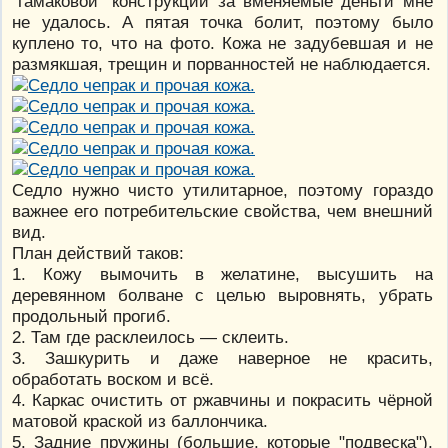
"гамаковой" конструкции за вменяемые деньги мне
не удалось. А пятая точка болит, поэтому было
куплено то, что на фото. Кожа не задубевшая и не
размякшая, трещин и порванностей не наблюдается.
Седло нужно чисто утилитарное, поэтому гораздо
важнее его потребительские свойства, чем внешний
вид.
План действий таков:
1. Кожу вымочить в желатине, высушить на
деревянном болване с целью выровнять, убрать
продольный прогиб.
2. Там где расклеилось — склеить.
3. Зашкурить и даже наверное не красить,
обработать воском и всё.
4. Каркас очистить от ржавчины и покрасить чёрной
матовой краской из баллончика.
5. Задние пружины (большие, которые "подвеска"),