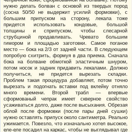
нужно делать болван с основой из твердых пород
(сосна 50/50 не выдержит усилий формовки), с
большим припуском на сторону, лекала тоже
придется использовать кондовые, большой
толщины и сприпуском, чтобы слесарной
струбциной продавливать. Чревато большим
гимором и площадью заготовки. Самое поганое
место — бока на 2/3 от задней части. В следующем
попробую схитрить, формуя в два приема. Сначала
бока на болване обмоткой эластичным шнуром,
потом носок и задник придавить лекалами. Должно
получиться, не придется вырезать складки.
Проблем такая процедура добавляет, потом точно
вырезать и подогнать вставки под вклейку отняло
много времени. Второй трабл — впервые
сформованый чепрак имеет скверное свойство
усаживаться долго, даже после высыхания. Обрезая
облой после формовки (после пары дней сушки)
нужно оставлять припуск около сантиметра. Реально
ужимается. Повезло, что изначально хотел высокое,
еле-еле посадил на каркас, чтобы не выглядывал где