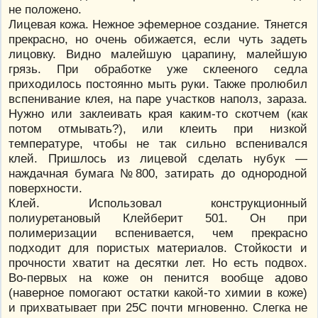
не положено.
Лицевая кожа. Нежное эфемерное создание. Тянется
прекрасно, но очень обижается, если чуть задеть
лицовку. Видно малейшую царапину, малейшую
грязь. При обработке уже склееного седла
приходилось постоянно мыть руки. Также пролюбил
вспенивание клея, на паре участков наполз, зараза.
Нужно или заклеивать края каким-то скотчем (как
потом отмывать?), или клеить при низкой
температуре, чтобы не так сильно вспенивался
клей. Пришлось из лицевой сделать нубук —
наждачная бумага №800, затирать до однородной
поверхности.
Клей. Использовал конструкционный
полиуретановый Клейберит 501. Он при
полимеризации вспенивается, чем прекрасно
подходит для пористых материалов. Стойкости и
прочности хватит на десятки лет. Но есть подвох.
Во-первых на коже он пенится вообще адово
(наверное помогают остатки какой-то химии в коже)
и прихватывает при 25С почти мгновенно. Слегка не