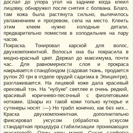
дослал до упора угол на заднике когда клеил
лицовку, обнаружил после снятия с болвана. Благо,
там кожа была растянута сильно, вылечилось
увлажнением и прогревом, села на место. Клеить
этим клеем нужно холодные детали,
предварительно поместив в холодильник на пару
часов.
Покраска. Тонировал карской для волос,
двухкомпонентной. Волосья она бы покрасила в
медно-красный цвет. Держал до максимума, почти
час. Для равномерности слоя и прокраса
накрывается спандбондом (садовая ткань, продается
рулон 20 грн в отделе орудий садизма в Эпицентре),
разглаживается. На лицевой коже дала красивый
ореховый тон. На "нубуке" светлее и очень редкий,
красивый коричнево-песочный с фиолетовыми
нотками. Шкары из такой кожи только кутюрье и
сутенеры носят :—) Но трабл конечно, как без них...
Краска двухкомпонентная, дополнительно
фиксировал уксусом (обработка ускусом
стандартная процедура стабилизации проникающих
красителей). Один хрен мажет. Сухая салфетка