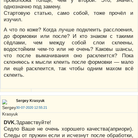
проволоока толще, чем у второй. Это, значит,
однозначно под замену.
Стартовую статью, само собой, тоже прочёл и
изучил.
А что по коже? Когда лучше подклеить расслоения,
до формовки или после? И кто знаком с такими
сёдлами, чем между собой слои склеены,
водостойким чем-то или не очень? Каковы шансы,
что после вымачивания оно расклеится? Пока
склоняюсь к мысли клеить после формовки — мало
ли ещё расклеится, так чтобы одним махом всё
склеить.
Sergey Krasyuk
30-07-2020 12:55:21
DVK
,Здравствуйте!
Седло Ваше не очень хорошего качества(априори).
Следы от пружин если и исчезнут после обработки,