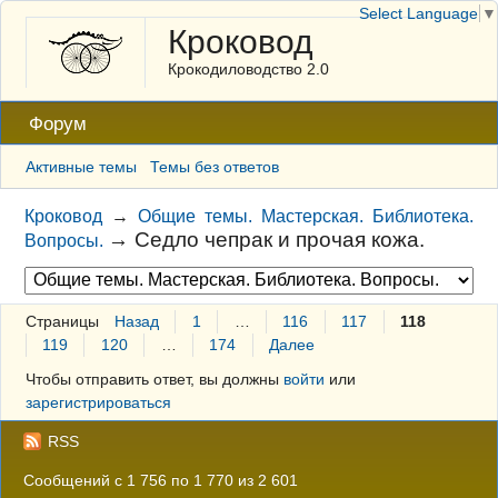
Select Language
▼
Кроковод
Крокодиловодство 2.0
Форум
Активные темы
Темы без ответов
Кроковод
→
Общие темы. Мастерская. Библиотека.
→
Седло чепрак и прочая кожа.
Вопросы.
Страницы
Назад
1
…
116
117
118
119
120
…
174
Далее
Чтобы отправить ответ, вы должны
войти
или
зарегистрироваться
RSS
Сообщений с 1 756 по 1 770 из 2 601