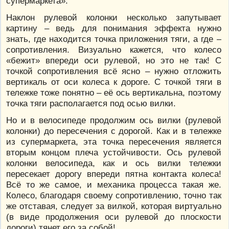
супермаркета».
Наклон рулевой колонки несколько запутывает
картину – ведь для понимания эффекта нужно
знать, где находится точка приложения тяги, а где –
сопротивления. Визуально кажется, что колесо
«бежит» впереди оси рулевой, но это не так! С
точкой сопротивления всё ясно – нужно отложить
вертикаль от оси колеса к дороге. С точкой тяги в
тележке тоже понятно – её ось вертикальна, поэтому
точка тяги располагается под осью вилки.
Но и в велосипеде продолжим ось вилки (рулевой
колонки) до пересечения с дорогой. Как и в тележке
из супермаркета, эта точка пересечения является
вторым концом плеча устойчивости. Ось рулевой
колонки велосипеда, как и ось вилки тележки
пересекает дорогу впереди пятна контакта колеса!
Всё то же самое, и механика процесса такая же.
Колесо, благодаря своему сопротивлению, точно так
же отставая, следует за вилкой, которая виртуально
(в виде продолжения оси рулевой до плоскости
дороги) тянет его за собой!