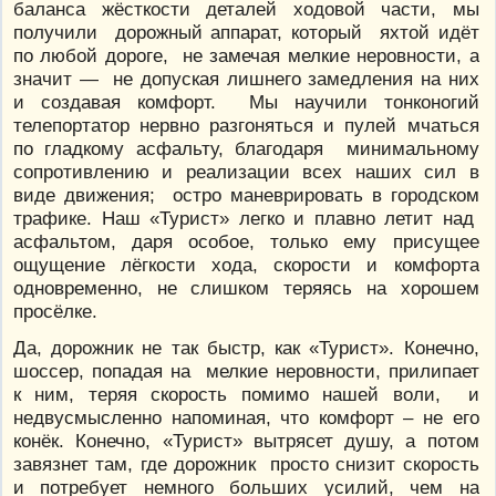
баланса жёсткости деталей ходовой части, мы
получили дорожный аппарат, который яхтой идёт
по любой дороге, не замечая мелкие неровности, а
значит — не допуская лишнего замедления на них
и создавая комфорт. Мы научили тонконогий
телепортатор нервно разгоняться и пулей мчаться
по гладкому асфальту, благодаря минимальному
сопротивлению и реализации всех наших сил в
виде движения; остро маневрировать в городском
трафике. Наш «Турист» легко и плавно летит над
асфальтом, даря особое, только ему присущее
ощущение лёгкости хода, скорости и комфорта
одновременно, не слишком теряясь на хорошем
просёлке.
Да, дорожник не так быстр, как «Турист». Конечно,
шоссер, попадая на мелкие неровности, прилипает
к ним, теряя скорость помимо нашей воли, и
недвусмысленно напоминая, что комфорт – не его
конёк. Конечно, «Турист» вытрясет душу, а потом
завязнет там, где дорожник просто снизит скорость
и потребует немного больших усилий, чем на