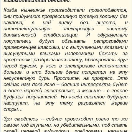
взаимодействия деталей.
Когда нынешние производители проголодаются,
они придумают прогрессивную рулевую колонку без
наклона, в ней вилку без вылета, и
интеллектуальную электронную систему
динамической стабилизации. И одураченные
покупатели будут обзывать ретроградами
приверженцев классики, и с выпученными глазами и
высунутыми языками наперегонки бежать за
прогрессом; разбрызгивая слюну, бравировать друг
перед другом, у кого в электронике интеллекта
больше, и кто больше денег потратил на эту
несусветную дурь. Простите, на прогресс. Это
сейчас нам пока ясно – больше интеллекта будет
в более дорогой электронике, а меньше – в голове
будущих покупателей. Но когда светлое будущее
наступит, на эту тему разразятся жаркие
споры…
Зря смеётесь – сейчас происходит ровно то же
самое: под глупыми, но убедительными, под стать
своей целевой аудитории, предлогами, нарушив