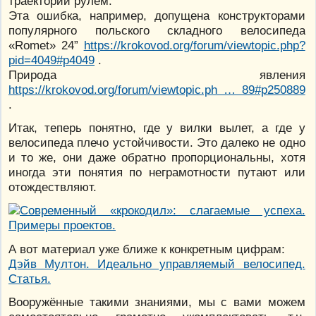
траектории рулём.
Эта ошибка, например, допущена конструкторами
популярного польского складного велосипеда
«Romet» 24”
https://krokovod.org/forum/viewtopic.php?
pid=4049#p4049
.
Природа явления
https://krokovod.org/forum/viewtopic.ph … 89#p250889
.
Итак, теперь понятно, где у вилки вылет, а где у
велосипеда плечо устойчивости. Это далеко не одно
и то же, они даже обратно пропорциональны, хотя
иногда эти понятия по неграмотности путают или
отождествляют.
А вот материал уже ближе к конкретным цифрам:
Дэйв Мултон. Идеально управляемый велосипед.
Статья.
Вооружённые такими знаниями, мы с вами можем