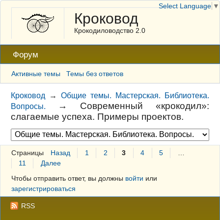
Select Language
▼
Кроковод
Крокодиловодство 2.0
Форум
Активные темы
Темы без ответов
Кроковод
→
Общие темы. Мастерская. Библиотека.
→
Современный «крокодил»:
Вопросы.
слагаемые успеха. Примеры проектов.
Страницы
Назад
1
2
3
4
5
…
11
Далее
Чтобы отправить ответ, вы должны
войти
или
зарегистрироваться
RSS