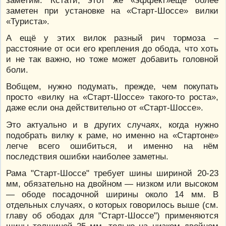
заметим. Кстати, этот же «эффект»ещё более
заметен при установке на «Старт-Шоссе» вилки
«Туриста».
А ещё у этих вилок разный рич тормоза –
расстояние от оси его крепления до обода, что хоть
и не так важно, но тоже может добавить головной
боли.
Вобщем, нужно подумать, прежде, чем покупать
просто «вилку на «Старт-Шоссе» такого-то роста»,
даже если она действительно от «Старт-Шоссе».
Это актуально и в других случаях, когда нужно
подобрать вилку к раме, но именно на «Стартоне»
легче всего ошибиться, и именно на нём
последствия ошибки наиболее заметны.
Рама "Старт-Шоссе" требует шины шириной 20-23
мм, обязательно на двойном — низком или высоком
— ободе посадочной ширины около 14 мм. В
отдельных случаях, о которых говорилось выше (см.
главу об ободах для "Старт-Шоссе") применяются
шины толщиной 25 мм, только на низком двойном