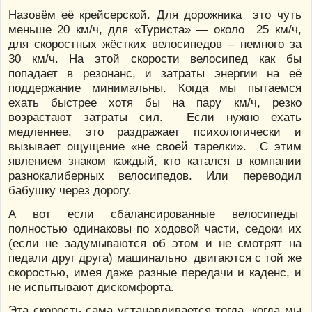
Назовём её крейсерской. Для дорожника это чуть
меньше 20 км/ч, для «Туриста» — около 25 км/ч,
для скоростных жёстких велосипедов – немного за
30 км/ч. На этой скорости велосипед как бы
попадает в резонанс, и затраты энергии на её
поддержание минимальны. Когда мы пытаемся
ехать быстрее хотя бы на пару км/ч, резко
возрастают затраты сил. Если нужно ехать
медленнее, это раздражает психологически и
вызывает ощущение «не своей тарелки». С этим
явлением знаком каждый, кто катался в компании
разнокалиберных велосипедов. Или переводил
бабушку через дорогу.
А вот если сбалансированные велосипеды
полностью одинаковы по ходовой части, седоки их
(если не задумываются об этом и не смотрят на
педали друг друга) машинально двигаются с той же
скоростью, имея даже разные передачи и каденс, и
не испытывают дискомфорта.
Эта скорость сама устанавливается тогда, когда мы