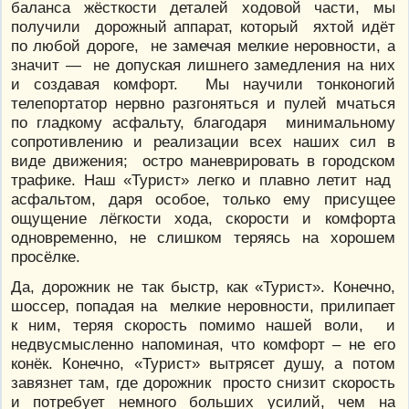
баланса жёсткости деталей ходовой части, мы
получили дорожный аппарат, который яхтой идёт
по любой дороге, не замечая мелкие неровности, а
значит — не допуская лишнего замедления на них
и создавая комфорт. Мы научили тонконогий
телепортатор нервно разгоняться и пулей мчаться
по гладкому асфальту, благодаря минимальному
сопротивлению и реализации всех наших сил в
виде движения; остро маневрировать в городском
трафике. Наш «Турист» легко и плавно летит над
асфальтом, даря особое, только ему присущее
ощущение лёгкости хода, скорости и комфорта
одновременно, не слишком теряясь на хорошем
просёлке.
Да, дорожник не так быстр, как «Турист». Конечно,
шоссер, попадая на мелкие неровности, прилипает
к ним, теряя скорость помимо нашей воли, и
недвусмысленно напоминая, что комфорт – не его
конёк. Конечно, «Турист» вытрясет душу, а потом
завязнет там, где дорожник просто снизит скорость
и потребует немного больших усилий, чем на