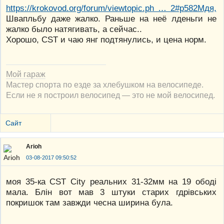
https://krokovod.org/forum/viewtopic.ph … 2#p582Мдя,
Швапльбу даже жалко. Раньше на неё лденьги не
жалко было натягивать, а сейчас..
Хорошо, СST и чаю янг подтянулись, и цена норм.
Мой гараж
Мастер спорта по езде за хлебушком на велосипеде.
Если не я построил велосипед — это не мой велосипед.
Сайт
Arioh
03-08-2017 09:50:52
моя 35-ка CST City реальних 31-32мм на 19 ободі
мала. Блін вот мав 3 штуки старих гдрівських
покришок там завжди чесна ширина була.