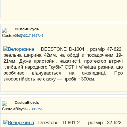
CustoмBicyclь
07-07-2017 14:17:41
DEESTONE D-1004 , розмір 47-622,
реальна ширина 42мм. на ободі з посадочним 19-
21мм. Дуже пристойні, накатисті, протектор втричі
глибший народного "кубік" CST і м"якіша резина, що
особливо відчувається на ожеледиці. Про
зносостійкість не скажу — пробіг ~300км.
CustoмBicyclь
07-07-2017 14:27:22
Deestone D-801-2 розмір 32-622,