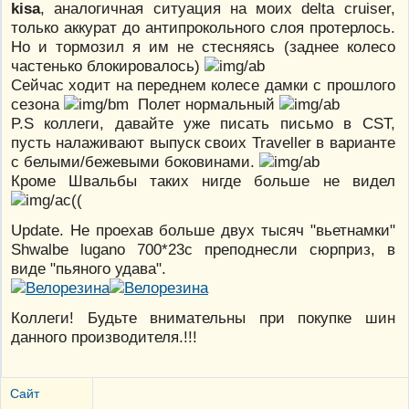
kisa
, аналогичная ситуация на моих delta cruiser,
только аккурат до антипрокольного слоя протерлось.
Но и тормозил я им не стесняясь (заднее колесо
частенько блокировалось)
Сейчас ходит на переднем колесе дамки с прошлого
сезона
Полет нормальный
P.S коллеги, давайте уже писать письмо в CST,
пусть налаживают выпуск своих Traveller в варианте
с белыми/бежевыми боковинами.
Кроме Швальбы таких нигде больше не видел
((
Update. Не проехав больше двух тысяч "вьетнамки"
Shwalbe lugano 700*23с преподнесли сюрприз, в
виде "пьяного удава".
Коллеги! Будьте внимательны при покупке шин
данного производителя.!!!
Сайт