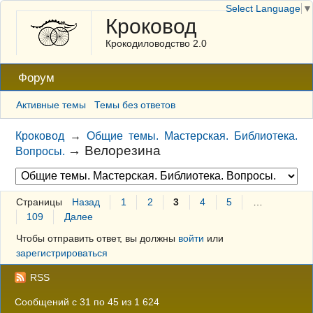
Select Language
▼
Кроковод
Крокодиловодство 2.0
Форум
Активные темы
Темы без ответов
Кроковод
→
Общие темы. Мастерская. Библиотека.
→
Велорезина
Вопросы.
Страницы
Назад
1
2
3
4
5
…
109
Далее
Чтобы отправить ответ, вы должны
войти
или
зарегистрироваться
RSS
Сообщений с 31 по 45 из 1 624