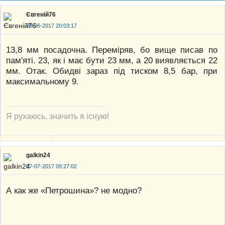
Євгеній76
30-06-2017 20:03:17
13,8 мм посадочна. Переміряв, бо вище писав по
пам'яті. 23, як і має бути 23 мм, а 20 виявляється 22
мм. Отак. Обидві зараз під тиском 8,5 бар, при
максимальному 9.
Я рухаюсь, значить я існую!
galkin24
07-07-2017 09:27:02
А как же «Петрошина»? не модно?