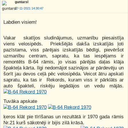
guntarsl
27-11-2021 14:30:47
Labdien visiem!
Vakar skatījos sludinājumus, uzmanību piesaistīja
viens velosipēds. Priekšējās dakša izskatījās ļoti
pazīstama, viss pārējais izskatījās bēdīgi, pievēršot
uzmanību centram, sapratu, ka tas iespējams ir
remontēts B-64 rāmis, jo visas pārējās daļas klāja
špakteļa kārta. Ilgi nedomājot sazinājos ar pārdevēju un
šorīt jau devos ceļā pēc velosipēda. Veicot ātru apskati
sapratu, ka tas ir Rekords, kuram viss ir pārklāts ar
auto špakteli, riskēju iegādājos un vedu mājās.
Tuvāka apskate
ķeros klāt pie tīrīšanas un rezultātā ir 1970 gada rāmis
Nr.21 kurš sākotnēji ir bijis zilā krāsā.