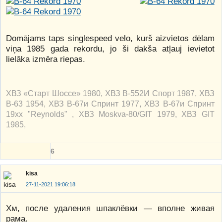
Domājams taps singlespeed velo, kurš aizvietos dēlam
viņa 1985 gada rekordu, jo ši dakša atļauj ievietot
lielāka izmēra riepas.
ХВЗ «Старт Шоссе» 1980, ХВЗ В-552И Спорт 1987, ХВЗ
В-63 1954, ХВЗ В-67и Спринт 1977, ХВЗ В-67и Спринт
19xx "Reynolds" , ХВЗ Moskva-80/GIT 1979, ХВЗ GIT
1985,
6
kisa
27-11-2021 19:06:18
Хм, после удаления шпаклёвки — вполне живая
рама.