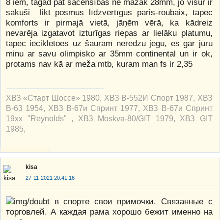
8 iem, tagad pat sacensībās ne mazāk 28mm, jo visur ir
sākuši likt posmus līdzvērtīgus paris-roubaix, tāpēc
komforts ir pirmajā vietā, jāņēm vērā, ka kādreiz
nevarēja izgatavot izturīgas riepas ar lielāku platumu,
tāpēc ieciklētoes uz šaurām neredzu jēgu, es gar jūru
minu ar savu olimpisko ar 35mm continental un ir ok,
protams nav kā ar meža mtb, kuram man fs ir 2,35
ХВЗ «Старт Шоссе» 1980, ХВЗ В-552И Спорт 1987, ХВЗ
В-63 1954, ХВЗ В-67и Спринт 1977, ХВЗ В-67и Спринт
19xx "Reynolds" , ХВЗ Moskva-80/GIT 1979, ХВЗ GIT
1985,
kisa
27-11-2021 20:41:16
в спорте свои примочки. Связанные с
торговлей. А каждая рама хорошо бежит именно на