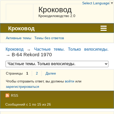
Select Language
▼
Кроковод
Крокодиловодство 2.0
Кроковод
Форум
Активные темы
Темы без ответов
Архив
Кроковод
→
Частные темы. Только велосипеды.
→
B-64 Rekord 1970
ГАЛЕРЕЯ
Правила
Страницы
1
2
Далее
Поиск
Чтобы отправить ответ, вы должны
войти
или
Регистрация
зарегистрироваться
Вход
RSS
Сообщений с 1 по 15 из 26