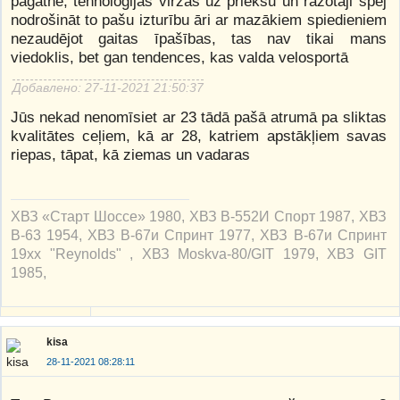
pagātne, tehnoloģijas virzās uz priekšu un ražotāji spēj
nodrošināt to pašu izturību āri ar mazākiem spiedieniem
nezaudējot gaitas īpašības, tas nav tikai mans
viedoklis, bet gan tendences, kas valda velosportā
Добавлено: 27-11-2021 21:50:37
Jūs nekad nenomīsiet ar 23 tādā pašā atrumā pa sliktas
kvalitātes ceļiem, kā ar 28, katriem apstākļiem savas
riepas, tāpat, kā ziemas un vadaras
ХВЗ «Старт Шоссе» 1980, ХВЗ В-552И Спорт 1987, ХВЗ
В-63 1954, ХВЗ В-67и Спринт 1977, ХВЗ В-67и Спринт
19xx "Reynolds" , ХВЗ Moskva-80/GIT 1979, ХВЗ GIT
1985,
kisa
28-11-2021 08:28:11