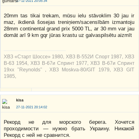
27-11-2021 20:05:34
20mm tas tikai trekam, mūsu ielu stāvoklim 30 jau ir
maz, ikdienā šosejas treniņiem/sacensībām izmantoju
28mm continental grand prix 5000 TL, ar 30 mm var jau
domāt arī 9 km gqr jūras krastu uz galvaspilsētu aizmīt
ХВЗ «Старт Шоссе» 1980, ХВЗ В-552И Спорт 1987, ХВЗ
В-63 1954, ХВЗ В-67и Спринт 1977, ХВЗ В-67и Спринт
19xx "Reynolds" , ХВЗ Moskva-80/GIT 1979, ХВЗ GIT
1985,
kisa
27-11-2021 20:14:02
Рекорд не для морского берега. Хочется
проходимости — нужно брать Украину. Никакой
Рекорд с ней не сравнится.