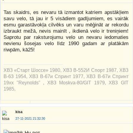
Tas skaidrs, es nevaru tā izmantot katriem apstākļiem
savu velo, tā jau ir 5 visādiem gadījumiem, es vairāk
esmu garastāvokļa cilvēks un varu mēģināt ar rekordu
izbraukt mežā, nevis mainīt , ikdienā velo ir treniņiem!
Saprotu par raksturojumu velo un nevaru iedomaties
nevienu šosejas velo līdz 1990 gadam ar platākām
riwpām, kā25!
ХВЗ «Старт Шоссе» 1980, ХВЗ В-552И Спорт 1987, ХВЗ
В-63 1954, ХВЗ В-67и Спринт 1977, ХВЗ В-67и Спринт
19xx "Reynolds" , ХВЗ Moskva-80/GIT 1979, ХВЗ GIT
1985,
kisa
27-11-2021 21:32:30
Ну вот.