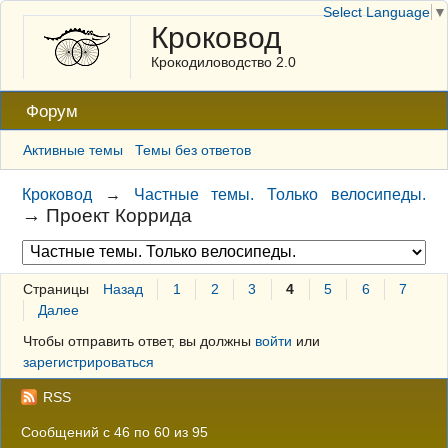
Select Language
▼
Кроковод
Крокодиловодство 2.0
Форум
Активные темы
Темы без ответов
Кроковод
→
Частные темы. Только велосипеды.
→
Проект Коррида
Страницы
Назад
1
2
3
4
5
6
7
Далее
Чтобы отправить ответ, вы должны
войти
или
зарегистрироваться
RSS
Сообщений с 46 по 60 из 95