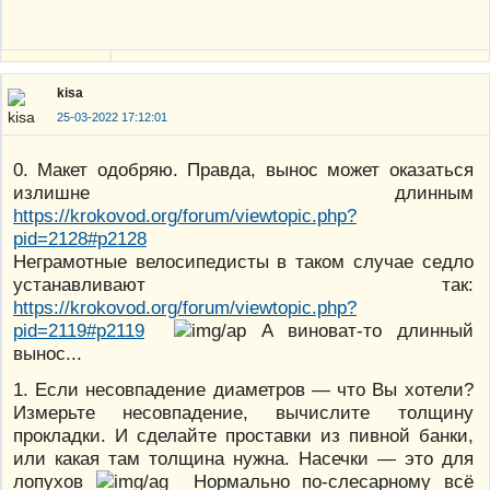
kisa
25-03-2022 17:12:01
0. Макет одобряю. Правда, вынос может оказаться
излишне длинным
https://krokovod.org/forum/viewtopic.php?
pid=2128#p2128
Неграмотные велосипедисты в таком случае седло
устанавливают так:
https://krokovod.org/forum/viewtopic.php?
pid=2119#p2119
А виноват-то длинный
вынос...
1. Если несовпадение диаметров — что Вы хотели?
Измерьте несовпадение, вычислите толщину
прокладки. И сделайте проставки из пивной банки,
или какая там толщина нужна. Насечки — это для
лопухов
Нормально по-слесарному всё