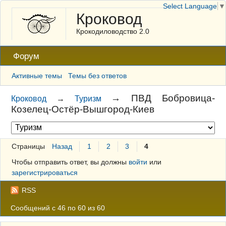
Select Language
▼
Кроковод
Крокодиловодство 2.0
Форум
Активные темы
Темы без ответов
→
ПВД Бобровица-
Кроковод
→
Туризм
Козелец-Остёр-Вышгород-Киев
Страницы
Назад
1
2
3
4
Чтобы отправить ответ, вы должны
войти
или
зарегистрироваться
RSS
Сообщений с 46 по 60 из 60