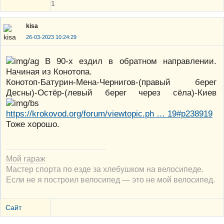
1
kisa
26-03-2023 10:24:29
В 90-х ездил в обратном направлении.
Начиная из Конотопа.
Конотоп-Батурин-Мена-Чернигов-(правый берег
Десны)-Остёр-(левый берег через сёла)-Киев
https://krokovod.org/forum/viewtopic.ph … 19#p238919
Тоже хорошо.
Мой гараж
Мастер спорта по езде за хлебушком на велосипеде.
Если не я построил велосипед — это не мой велосипед.
Сайт