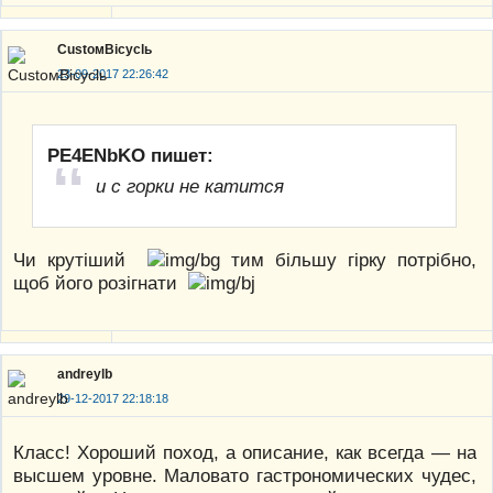
CustoмBicyclь
23-09-2017 22:26:42
PE4ENbKO пишет:
и с горки не катится
Чи крутіший
тим більшу гірку потрібно,
щоб його розігнати
andreylb
29-12-2017 22:18:18
Класс! Хороший поход, а описание, как всегда — на
высшем уровне. Маловато гастрономических чудес,