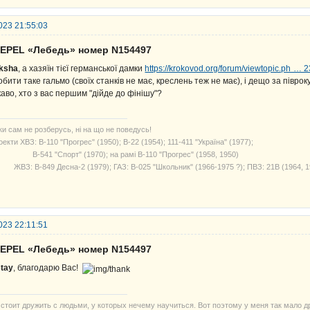
023 21:55:03
SEPEL «Лебедь» номер N154497
ksha
, а хазяїн тієї германської дамки
https://krokovod.org/forum/viewtopic.ph …
обити таке гальмо (своїх станків не має, креслень теж не має), і дещо за піврок
каво, хто з вас першим "дійде до фінішу"?
ки сам не розберусь, ні на що не поведусь!
екти ХВЗ: В-110 "Прогрес" (1950); В-22 (1954); 111-411 "Україна" (1977);
541 "Спорт" (1970); на рамі В-110 "Прогрес" (1958, 1950)
З: В-849 Десна-2 (1979); ГАЗ: В-025 "Школьник" (1966-1975 ?); ПВЗ: 21В (1964, 1
023 22:11:51
SEPEL «Лебедь» номер N154497
tay
, благодарю Вас!
 стоит дружить с людьми, у которых нечему научиться. Вот поэтому у меня так мало д