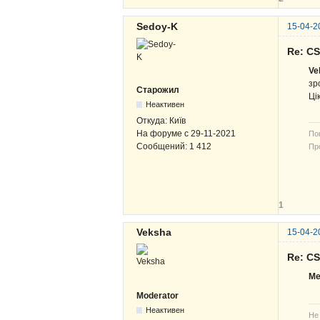
Sedoy-K
15-04-2
Re: C
Ve
зр
Старожил
Ці
Неактивен
Откуда:
Київ
На форуме с
29-11-2021
По
Сообщений:
1 412
Про
В-
ЖВ
1
Veksha
15-04-2
Re: C
Me
Moderator
Неактивен
Не