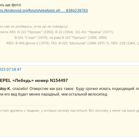
ось ще фото:
tps://krokovod.org/forum/viewtopic.ph … 83#p239783
ки сам не розберусь, ні на що не поведусь!
екти ХВЗ: В-110 "Прогрес" (1950); В-22 (1954); 111-411 "Україна" (1977);
541 "Спорт" (1970); на рамі В-110 "Прогрес" (1958, 1950)
З: В-849 Десна-2 (1979); ГАЗ: В-025 "Школьник" (1966-1975 ?); ПВЗ: 21В (1964, 1
023 07:18:47
SEPEL «Лебедь» номер N154497
doy-K
, спасибо! Отверстие как раз такое. Буду срочно искать подходящий
ли его вид будет менее парадный, чем остальной велосипед.
 стоит дружить с людьми, у которых нечему научиться. Вот поэтому у меня так мало д