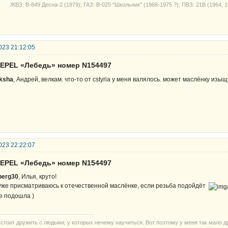
З: В-849 Десна-2 (1979); ГАЗ: В-025 "Школьник" (1966-1975 ?); ПВЗ: 21В (1964, 1
023 21:12:05
SEPEL «Лебедь» номер N154497
ksha
, Андрей, велкам. что-то от сstyria у меня валялось. может маслёнку изыщу
023 22:22:07
SEPEL «Лебедь» номер N154497
iberg30
, Илья, круто!
уже присматриваюсь к отечественной маслёнке, если резьба подойдёт
не подошла )
 стоит дружить с людьми, у которых нечему научиться. Вот поэтому у меня так мало д