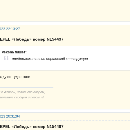
023 22:13:27
SEPEL «Лебедь» номер N154497
Veksha пишет:
предположительно поршневой конструкции
виду он туда станет.
на любовь, наполнена добром,
велевала сердцем и пером. ©
023 20:31:04
SEPEL «Лебедь» номер N154497