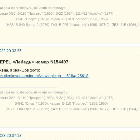
ки сам не розберусь, ні на що не поведусь!
екти ХВЗ: В-110 "Прогрес" (1950); В-22 (1954); 111-411 "Україна" (1977);
541 "Спорт" (1970); на рамі В-110 "Прогрес" (1958, 1950)
З: В-849 Десна-2 (1979); ГАЗ: В-025 "Школьник" (1966-1975 ?); ПВЗ: 21В (1964, 1
023 20:33:35
SEPEL «Лебедь» номер N154497
ksha
, я знайшов фото:
tps://krokovod.org/forum/viewtopic.ph … 618#p26618
ки сам не розберусь, ні на що не поведусь!
екти ХВЗ: В-110 "Прогрес" (1950); В-22 (1954); 111-411 "Україна" (1977);
541 "Спорт" (1970); на рамі В-110 "Прогрес" (1958, 1950)
З: В-849 Десна-2 (1979); ГАЗ: В-025 "Школьник" (1966-1975 ?); ПВЗ: 21В (1964, 1
023 20:37:13