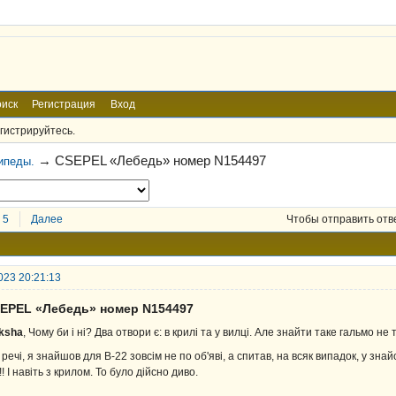
иск
Регистрация
Вход
гистрируйтесь.
→
CSEPEL «Лебедь» номер N154497
ипеды.
5
Далее
Чтобы отправить отв
023 20:21:13
SEPEL «Лебедь» номер N154497
ksha
, Чому би і ні? Два отвори є: в крилі та у вилці. Але знайти таке гальмо не 
 речі, я знайшов для В-22 зовсім не по об'яві, а спитав, на всяк випадок, у зна
!! І навіть з крилом. То було дійсно диво.