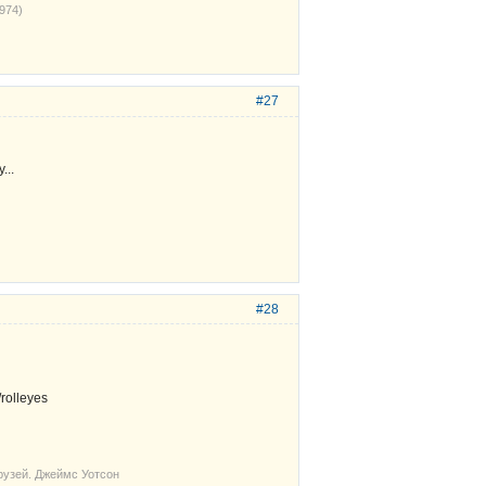
974)
#27
...
#28
рузей. Джеймс Уотсон