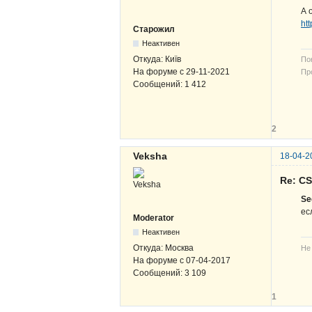
А 
ht
Старожил
Неактивен
Откуда:
Київ
По
На форуме с
29-11-2021
Про
Сообщений:
1 412
В-
ЖВ
2
Veksha
18-04-2
Re: C
Se
ес
Moderator
Неактивен
Откуда:
Москва
Не
На форуме с
07-04-2017
Сообщений:
3 109
1