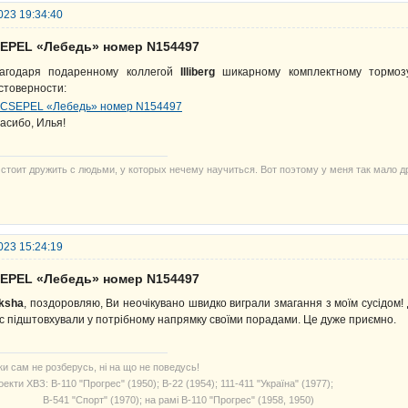
023 19:34:40
SEPEL «Лебедь» номер N154497
агодаря подаренному коллегой
Illiberg
шикарному комплектному тормозу
стоверности:
асибо, Илья!
 стоит дружить с людьми, у которых нечему научиться. Вот поэтому у меня так мало д
023 15:24:19
SEPEL «Лебедь» номер N154497
ksha
, поздоровляю, Ви неочікувано швидко виграли змагання з моїм сусідом! 
с підштовхували у потрібному напрямку своїми порадами. Це дуже приємно.
ки сам не розберусь, ні на що не поведусь!
екти ХВЗ: В-110 "Прогрес" (1950); В-22 (1954); 111-411 "Україна" (1977);
541 "Спорт" (1970); на рамі В-110 "Прогрес" (1958, 1950)