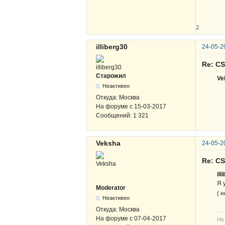
ЖВ
2
illiberg30
24-05-2
Re: C
Старожил
Ve
Неактивен
Откуда:
Москва
На форуме с
15-03-2017
Сообщений:
1 321
Veksha
24-05-2
Re: C
ill
Я 
Moderator
( 
Неактивен
Откуда:
Москва
На форуме с
07-04-2017
Не