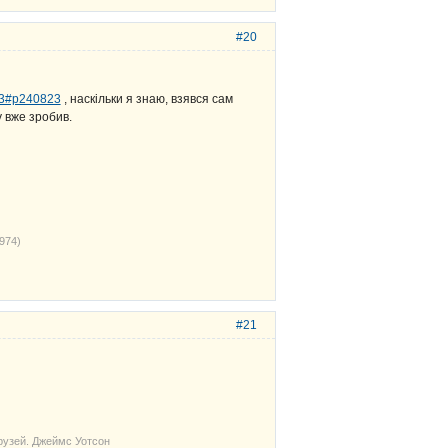
#20
 23#p240823
, наскільки я знаю, взявся сам
у вже зробив.
974)
#21
рузей. Джеймс Уотсон