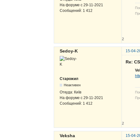
На форуме с
29-11-2021
По
Сообщений:
1 412
Про
В-
ЖВ
2
Sedoy-K
15-04-2
Re: C
Ve
ht
Старожил
Неактивен
Откуда:
Київ
По
На форуме с
29-11-2021
Про
Сообщений:
1 412
В-
ЖВ
2
Veksha
15-04-2