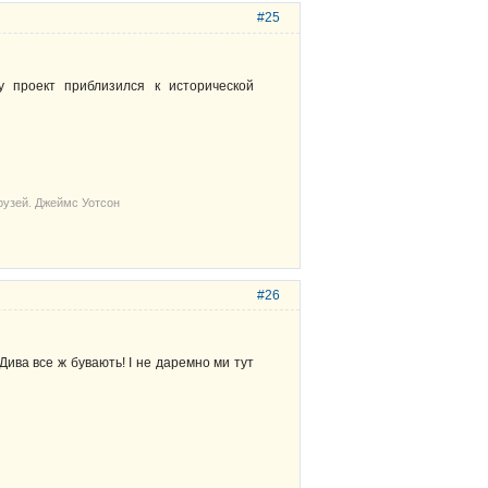
#25
 проект приблизился к исторической
рузей. Джеймс Уотсон
#26
Дива все ж бувають! І не даремно ми тут