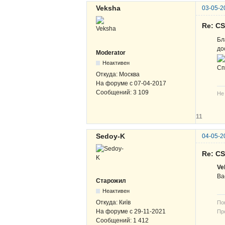
Veksha
03-05-2
Re: C
Бл
до
Moderator
Неактивен
Сп
Откуда:
Москва
На форуме с
07-04-2017
Сообщений:
3 109
Не
11
Sedoy-K
04-05-2
Re: C
Ve
Ва
Старожил
Неактивен
Откуда:
Київ
По
На форуме с
29-11-2021
Про
Сообщений:
1 412
В-