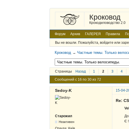
Кроковод
Крокодиловодство 2.0
Форум
Архив
ГАЛЕРЕЯ
Правила
По
Вы не вошли.
Пожалуйста, войдите или заре
Кроковод
→
Частные темы. Только велос
Страницы
Назад
1
2
3
4
Сообщений с 16 по 30 из 72
Sedoy-K
15-04-2
Re: C
Ve
До
Старожил
Є !
Неактивен
Откуда:
Київ