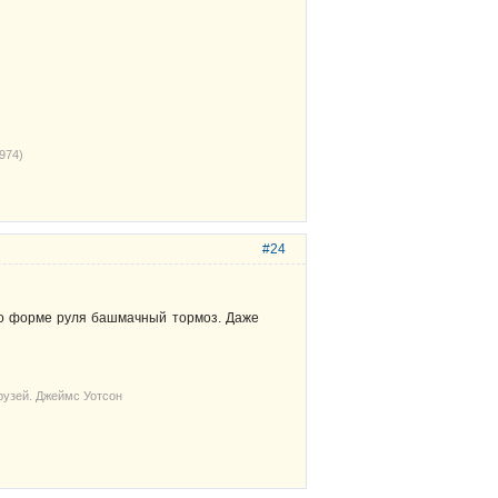
974)
#24
 по форме руля башмачный тормоз. Даже
рузей. Джеймс Уотсон