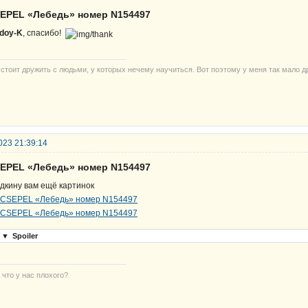
SEPEL «Лебедь» номер N154497
doy-K
, спасибо!
 стоит дружить с людьми, у которых нечему научиться. Вот поэтому у меня так мало д
023 21:39:14
SEPEL «Лебедь» номер N154497
дкину вам ещё картинок
▼
Spoiler
 что у нас плохого?