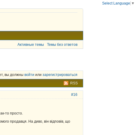
Select Language
▼
Активные темы
Темы без ответов
ет, вы должны
войти
или
зарегистрироваться
RSS
#16
так-то просто.
йомого продавця. На диво, він відповів, що