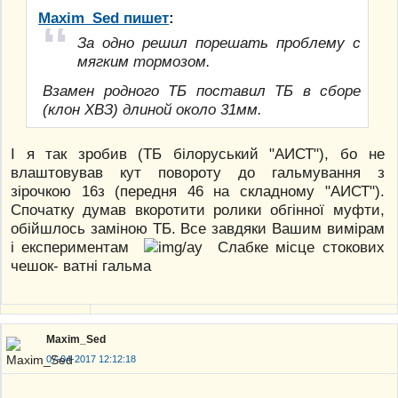
Maxim_Sed пишет
:
За одно решил порешать проблему с
мягким тормозом.
Взамен родного ТБ поставил ТБ в сборе
(клон ХВЗ) длиной около 31мм.
І я так зробив (ТБ білоруський "АИСТ"), бо не
влаштовував кут повороту до гальмування з
зірочкою 16з (передня 46 на складному "АИСТ").
Спочатку думав вкоротити ролики обгінної муфти,
обійшлось заміною ТБ. Все завдяки Вашим вимірам
і експериментам
Слабке місце стокових
чешок- ватні гальма
Maxim_Sed
07-04-2017 12:12:18