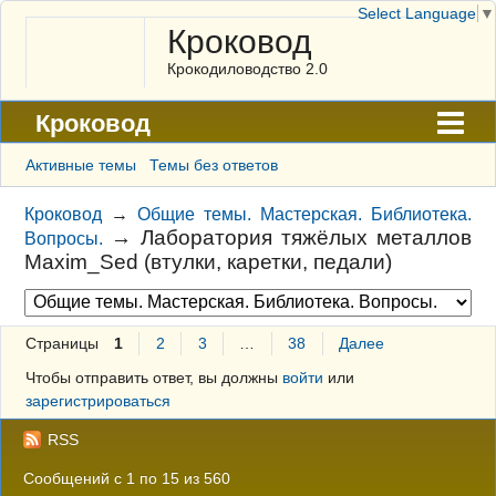
Select Language
▼
Кроковод
Крокодиловодство 2.0
Кроковод
Форум
Активные темы
Темы без ответов
Архив
Кроковод
→
Общие темы. Мастерская. Библиотека.
→
Лаборатория тяжёлых металлов
Вопросы.
ГАЛЕРЕЯ
Maxim_Sed (втулки, каретки, педали)
Правила
Поиск
Страницы
1
2
3
…
38
Далее
Регистрация
Чтобы отправить ответ, вы должны
войти
или
зарегистрироваться
Вход
RSS
Сообщений с 1 по 15 из 560