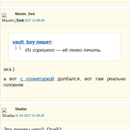
Maxim_Sed
07-04-2017 12:58:09
vault_boy пишет
:
Из хорошего — её легко лечить.
аха )
а вот
с планетаркой
долбался, вот там реально
головняк
Shaltai
11-04-2017 21:39:28
Это доноры чего? Осей?