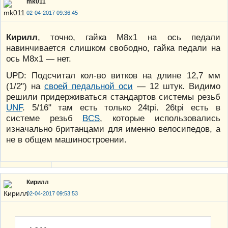
mk011
02-04-2017 09:36:45
Кирилл
, точно, гайка М8х1 на ось педали
навинчивается слишком свободно, гайка педали на
ось М8х1 — нет.
UPD: Подсчитал кол-во витков на длине 12,7 мм
(1/2") на
своей педальной оси
— 12 штук. Видимо
решили придерживаться стандартов системы резьб
UNF
. 5/16" там есть только 24tpi. 26tpi есть в
системе резьб
BCS
, которые использовались
изначально британцами для именно велосипедов, а
не в общем машиностроении.
Кирилл
02-04-2017 09:53:53