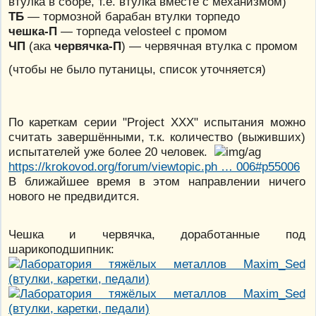
втулка в сборе, т.е. втулка вместе с механизмом)
ТБ
— тормозной барабан втулки торпедо
чешка-П
— торпеда velosteel с промом
ЧП
(ака
червячка-П
) — червячная втулка с промом
(чтобы не было путаницы, список уточняется)
По кареткам серии "Project XXX" испытания можно
считать завершёнными, т.к. количество (выживших)
испытателей уже более 20 человек.
https://krokovod.org/forum/viewtopic.ph … 006#p55006
В ближайшее время в этом направлении ничего
нового не предвидится.
Чешка и червячка, доработанные под
шарикоподшипник: