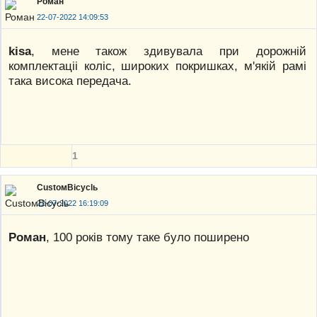
Роман
22-07-2022 14:09:53
kisa
, мене також здивувалa при дорожнiй
комплектацii колiс, широких покришках, м'якiй рамi
така висока передача.
1
CustoмBicyclь
22-07-2022 16:19:09
Роман
, 100 років тому таке було поширено