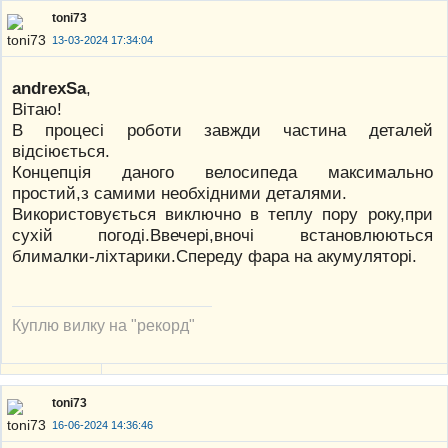
toni73
13-03-2024 17:34:04
andrexSa
,
Вітаю!
В процесі роботи завжди частина деталей
відсіюється.
Концепція даного велосипеда максимально
простий,з самими необхідними деталями.
Використовується виключно в теплу пору року,при
сухій погоді.Ввечері,вночі встановлюються
блималки-ліхтарики.Спереду фара на акумуляторі.
Куплю вилку на "рекорд"
toni73
16-06-2024 14:36:46