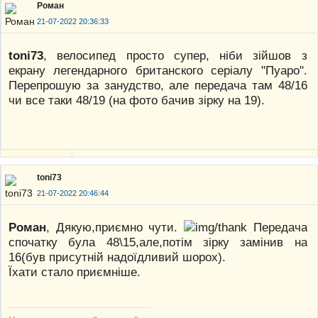
Роман
21-07-2022 20:36:33
toni73
, велосипед просто супер, нiби зiйшов з
екрану легендарного британского серiалу "Пуаро".
Перепрошую за занудство, але передача там 48/16
чи все таки 48/19 (на фото бачив зiрку на 19).
toni73
21-07-2022 20:46:44
Роман
, Дякую,приємно чути.
Передача
спочатку була 48\15,але,потім зірку замінив на
16(був присутній надоїдливий шорох).
Їхати стало приємніше.