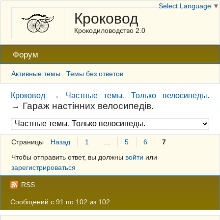
Select Language
▼
Кроковод
Крокодиловодство 2.0
Форум
Активные темы
Темы без ответов
Кроковод
→
Частные темы. Только велосипеды.
→
Гараж настінних велосипедів.
Страницы
Назад
1
…
5
6
7
Чтобы отправить ответ, вы должны
войти
или
зарегистрироваться
RSS
Сообщений с 91 по 102 из 102