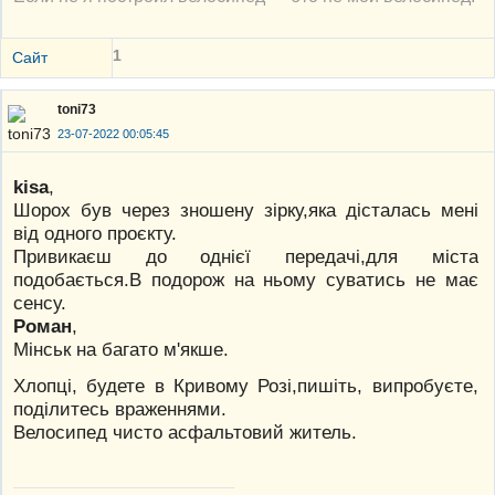
1
Сайт
toni73
23-07-2022 00:05:45
kisa
,
Шорох був через зношену зірку,яка дісталась мені
від одного проєкту.
Привикаєш до однієї передачі,для міста
подобається.В подорож на ньому суватись не має
сенсу.
Роман
,
Мінськ на багато м'якше.
Хлопці, будете в Кривому Розі,пишіть, випробуєте,
поділитесь враженнями.
Велосипед чисто асфальтовий житель.