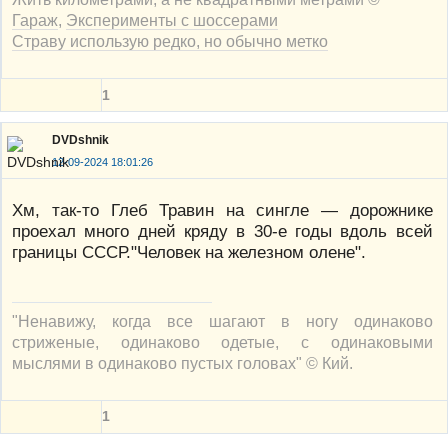
Гараж
,
Эксперименты с шоссерами
Страву использую редко, но обычно метко
1
DVDshnik
12-09-2024 18:01:26
Хм, так-то Глеб Травин на сингле — дорожнике
проехал много дней кряду в 30-е годы вдоль всей
границы СССР."Человек на железном олене".
"Ненавижу, когда все шагают в ногу одинаково
стриженые, одинаково одетые, с одинаковыми
мыслями в одинаково пустых головах" © Кий.
1