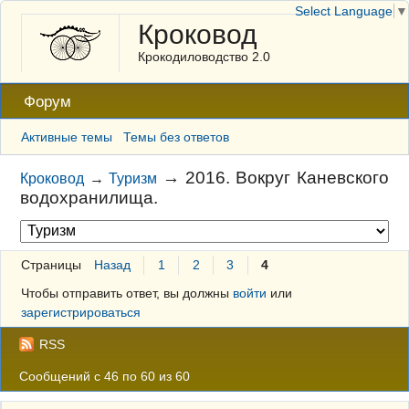
Select Language
▼
Кроковод
Крокодиловодство 2.0
Форум
Активные темы
Темы без ответов
→
2016. Вокруг Каневского
Кроковод
→
Туризм
водохранилища.
Страницы
Назад
1
2
3
4
Чтобы отправить ответ, вы должны
войти
или
зарегистрироваться
RSS
Сообщений с 46 по 60 из 60