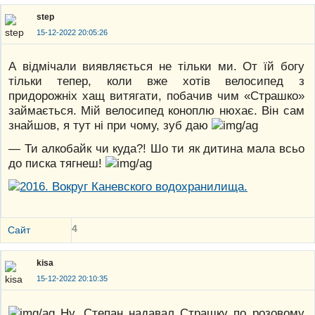
step
15-12-2022 20:05:26
А відмічали виявляється не тільки ми. От їй богу
тільки тепер, коли вже хотів велосипед з
придорожніх хащ витягати, побачив чим «Страшко»
займається. Мій велосипед коноплю нюхає. Він сам
знайшов, я тут ні при чому, зуб даю
— Ти алкобайк чи куда?! Шо ти як дитина мала всьо
до писка тягнеш!
4
Сайт
kisa
15-12-2022 20:10:35
Ну, Степан надавал Страшку по розовому