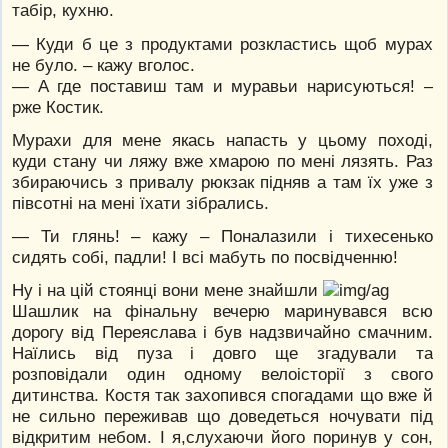
табір, кухню.
— Куди б це з продуктами розкластись щоб мурах
не було. – кажу вголос.
— А где поставиш там и муравьи нарисуються! –
рже Костик.
Мурахи для мене якась напасть у цьому поході,
куди стану чи ляжу вже хмарою по мені лязять. Раз
збираючись з привалу рюкзак підняв а там їх уже з
півсотні на мені їхати зібрались.
— Ти глянь! – кажу – Поналазили і тихесенько
сидять собі, падли! І всі мабуть по посвідченню!
Ну і на цій стоянці вони мене знайшли
Шашлик на фінальну вечерю маринувався всю
дорогу від Переяслава і був надзвичайно смачним.
Наїлись від пуза і довго ще згадували та
розповідали один одному велоісторії з свого
дитинства. Костя так захопився спогадами що вже й
не сильно переживав що доведеться ночувати під
відкритим небом. І я,слухаючи його поринув у сон,