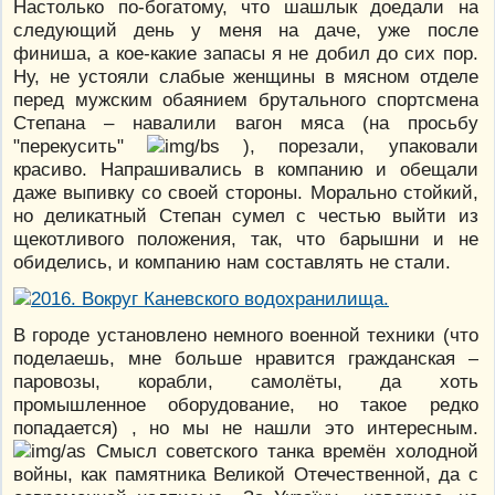
Настолько по-богатому, что шашлык доедали на
следующий день у меня на даче, уже после
финиша, а кое-какие запасы я не добил до сих пор.
Ну, не устояли слабые женщины в мясном отделе
перед мужским обаянием брутального спортсмена
Степана – навалили вагон мяса (на просьбу
"перекусить"
), порезали, упаковали
красиво. Напрашивались в компанию и обещали
даже выпивку со своей стороны. Морально стойкий,
но деликатный Степан сумел с честью выйти из
щекотливого положения, так, что барышни и не
обиделись, и компанию нам составлять не стали.
В городе установлено немного военной техники (что
поделаешь, мне больше нравится гражданская –
паровозы, корабли, самолёты, да хоть
промышленное оборудование, но такое редко
попадается) , но мы не нашли это интересным.
Смысл советского танка времён холодной
войны, как памятника Великой Отечественной, да с