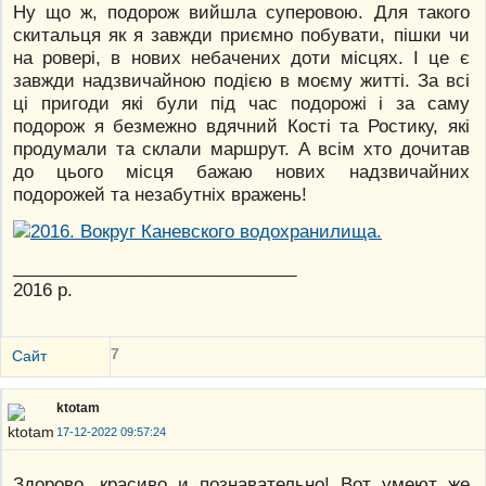
Ну що ж, подорож вийшла суперовою. Для такого
скитальця як я завжди приємно побувати, пішки чи
на ровері, в нових небачених доти місцях. І це є
завжди надзвичайною подією в моєму житті. За всі
ці пригоди які були під час подорожі і за саму
подорож я безмежно вдячний Кості та Ростику, які
продумали та склали маршрут. А всім хто дочитав
до цього місця бажаю нових надзвичайних
подорожей та незабутніх вражень!
_____________________________
2016 р.
7
Сайт
ktotam
17-12-2022 09:57:24
Здорово, красиво и познавательно! Вот умеют же