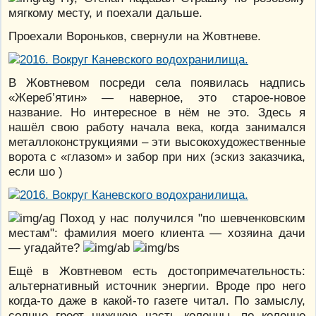
мягкому месту, и поехали дальше.
Проехали Вороньков, свернули на Жовтневе.
В Жовтневом посреди села появилась надпись
«Жереб’ятин» — наверное, это старое-новое
название. Но интересное в нём не это. Здесь я
нашёл свою работу начала века, когда занимался
металлоконструкциями – эти высокохудожественные
ворота с «глазом» и забор при них (эскиз заказчика,
если шо )
Поход у нас получился "по шевченковским
местам": фамилия моего клиента — хозяина дачи
— угадайте?
Ещё в Жовтневом есть достопримечательность:
альтернативный источник энергии. Вроде про него
когда-то даже в какой-то газете читал. По замыслу,
солнце греет нижнюю часть колонны, по колонне