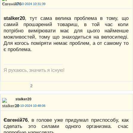
18-10-2024 10:31:39
stalker20
, тут сама велика проблема в тому, що
самий прошарений товариш, в той час коли
потрібно вимірювати має для цього найменше
можливостей, тому що знаходиться на велосипеді.
Для когось поміряти немає проблем, а от самому то
є проблема.
Я рухаюсь, значить я існую!
2
stalker20
18-10-2024 10:48:06
Євгеній76
, в голове уже придумал приспособу, как
сделать это силами одного организма. счас
попробую нарисовать.