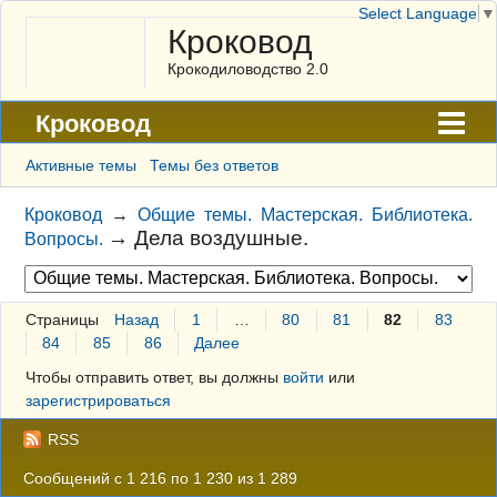
Select Language
▼
Кроковод
Крокодиловодство 2.0
Кроковод
Форум
Активные темы
Темы без ответов
Архив
Кроковод
→
Общие темы. Мастерская. Библиотека.
→
Дела воздушные.
Вопросы.
ГАЛЕРЕЯ
Правила
Страницы
Назад
1
…
80
81
82
83
Поиск
84
85
86
Далее
Регистрация
Чтобы отправить ответ, вы должны
войти
или
зарегистрироваться
Вход
RSS
Сообщений с 1 216 по 1 230 из 1 289