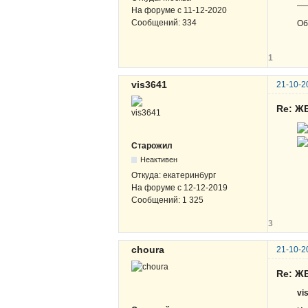
—
На форуме с
11-12-2020
Сообщений:
334
Об
1
vis3641
21-10-2
Re: Ж
Старожил
Неактивен
Откуда:
екатеринбург
На форуме с
12-12-2019
Сообщений:
1 325
3
choura
21-10-2
Re: Ж
vi