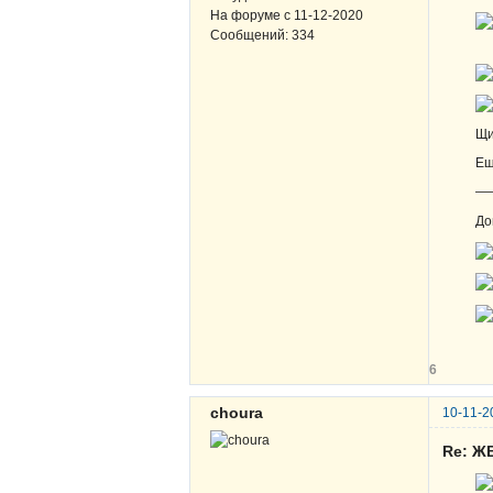
На форуме с
11-12-2020
Сообщений:
334
Щи
Ещ
—
До
6
choura
10-11-2
Re: Ж