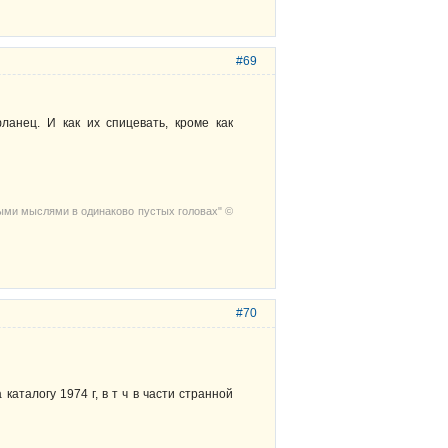
#69
анец. И как их спицевать, кроме как
выми мыслями в одинаково пустых головах" ©
#70
аталогу 1974 г, в т ч в части странной