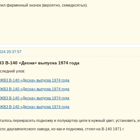
пил фирменный значок (вероятно, семидесятых).
024 20:37:57
ВЗ В-140 «Десна» выпуска 1974 года
следний улов:
талось перекрасить подножку и полукартер цепи в нужный цвет, установить, 
сос даугавпилсского завода, но как и подножка, стоял на В-140 1971 г.