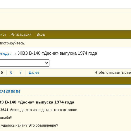
иск
Регистрация
Вход
гистрируйтесь.
→
ЖВЗ В-140 «Десна» выпуска 1974 года
ипеды.
5
6
7
Далее
Чтобы отправить отв
024 05:59:54
ВЗ В-140 «Десна» выпуска 1974 года
s3641
, боже, да, это явно деталь как в каталоге.
асибо!!
к удалось найти? Это объявление?