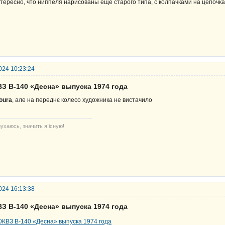
тересно, что ниппеля нарисованы ещё старого типа, с колпачками на цепочках
024 10:23:24
ВЗ В-140 «Десна» выпуска 1974 года
oura
, але на переднє колесо художника не вистачило
ухаюсь, значить я існую!
024 16:13:38
ВЗ В-140 «Десна» выпуска 1974 года