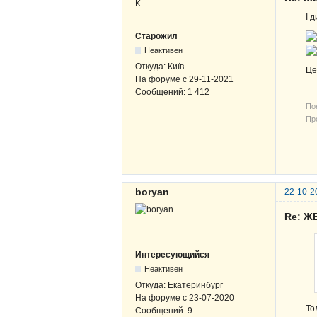
І 
Старожил
Неактивен
Откуда:
Київ
Це
На форуме с
29-11-2021
Сообщений:
1 412
По
Про
В-
ЖВ
boryan
22-10-2
Re: Ж
Интересующийся
Неактивен
Откуда:
Екатеринбург
На форуме с
23-07-2020
То
Сообщений:
9