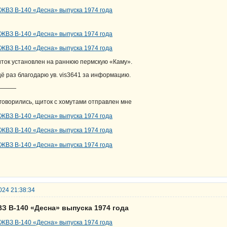
ток установлен на раннюю пермскую «Каму».
ё раз благодарю ув. vis3641 за информацию.
———
говорились, щиток с хомутами отправлен мне
024 21:38:34
ВЗ В-140 «Десна» выпуска 1974 года