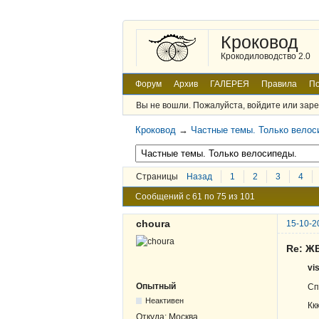
Кроковод
Крокодиловодство 2.0
Форум
Архив
ГАЛЕРЕЯ
Правила
По
Вы не вошли.
Пожалуйста, войдите или заре
Кроковод
→
Частные темы. Только велос
Страницы
Назад
1
2
3
4
Сообщений с 61 по 75 из 101
choura
15-10-2
Re: Ж
vi
Опытный
Сп
Неактивен
Кк
Откуда:
Москва