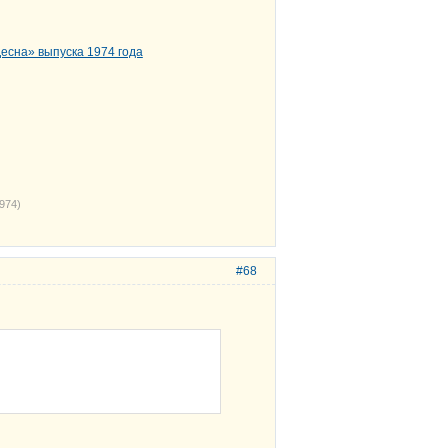
974)
#68