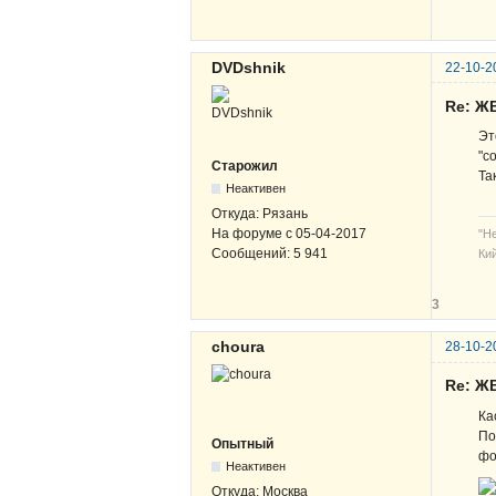
DVDshnik
22-10-2
Re: Ж
Эт
"с
Старожил
Та
Неактивен
Откуда:
Рязань
На форуме с
05-04-2017
"Н
Сообщений:
5 941
Кий
3
choura
28-10-2
Re: Ж
Ка
По
Опытный
фо
Неактивен
Откуда:
Москва