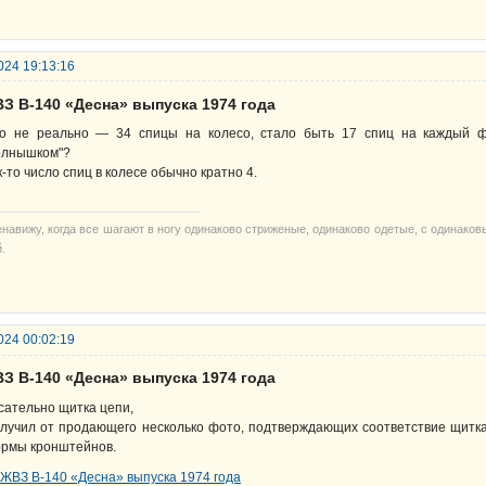
024 19:13:16
ВЗ В-140 «Десна» выпуска 1974 года
о не реально — 34 спицы на колесо, стало быть 17 спиц на каждый фл
олнышком"?
к-то число спиц в колесе обычно кратно 4.
енавижу, когда все шагают в ногу одинаково стриженые, одинаково одетые, с одинако
.
024 00:02:19
ВЗ В-140 «Десна» выпуска 1974 года
сательно щитка цепи,
лучил от продающего несколько фото, подтверждающих соответствие щитка к
рмы кронштейнов.