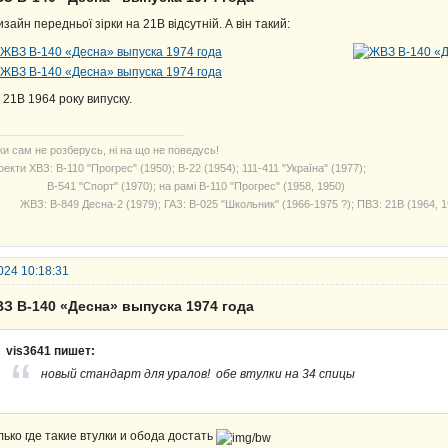
дизайн передньої зірки на 21В відсутній. А він такий:
 21В 1964 року випуску.
ки сам не розберусь, ні на що не поведусь!
екти ХВЗ: В-110 "Прогрес" (1950); В-22 (1954); 111-411 "Україна" (1977);
541 "Спорт" (1970); на рамі В-110 "Прогрес" (1958, 1950)
З: В-849 Десна-2 (1979); ГАЗ: В-025 "Школьник" (1966-1975 ?); ПВЗ: 21В (1964, 1
024 10:18:31
ВЗ В-140 «Десна» выпуска 1974 года
vis3641 пишет:
новый стандарт для уралов! обе втулки на 34 спицы
лько где такие втулки и обода достать