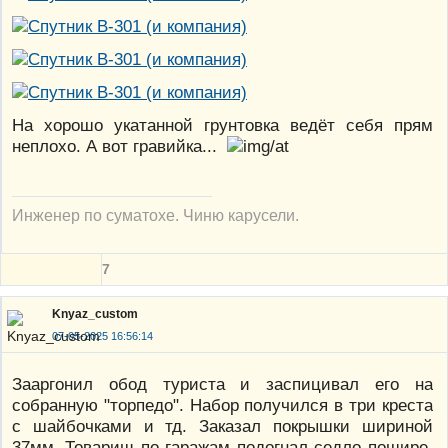
На хорошо укатанной грунтовка ведёт себя прям
неплохо. А вот гравийка...
Инженер по суматохе. Чиню карусели.
7
Knyaz_custom
07-05-2025 16:56:14
Зааргонил обод туриста и заспицивал его на
собранную "торпедо". Набор получился в три креста
с шайбочками и тд. Заказал покрышки шириной
37мм. Товарищ по гаражам подогнал седло пошире.