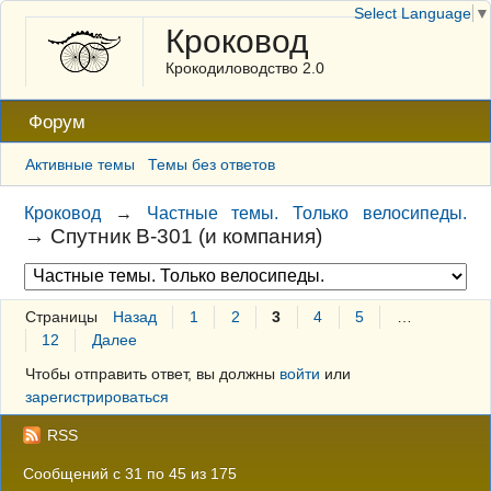
Select Language
▼
Кроковод
Крокодиловодство 2.0
Форум
Активные темы
Темы без ответов
Кроковод
→
Частные темы. Только велосипеды.
→
Спутник В-301 (и компания)
Страницы
Назад
1
2
3
4
5
…
12
Далее
Чтобы отправить ответ, вы должны
войти
или
зарегистрироваться
RSS
Сообщений с 31 по 45 из 175