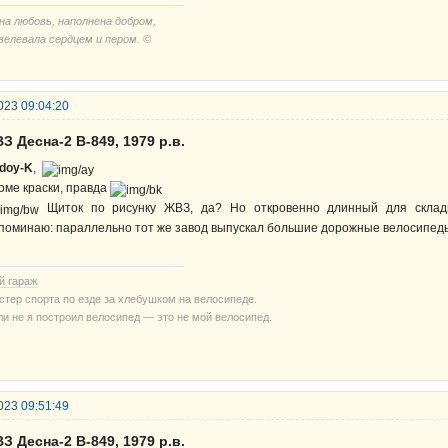
на любовь, наполнена добром,
велевала сердцем и пером. ©
023 09:04:20
З Десна-2 В-849, 1979 р.в.
doy-K
,
оме краски, правда
Щиток по рисунку ЖВЗ, да? Но откровенно длинный для складн
поминаю: параллельно тот же завод выпускал большие дорожные велосипе
й гараж
стер спорта по езде за хлебушком на велосипеде.
ли не я построил велосипед — это не мой велосипед.
023 09:51:49
З Десна-2 В-849, 1979 р.в.