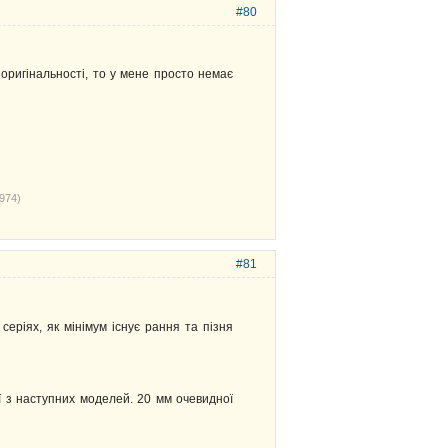
#80
оригінальності, то у мене просто немає
974)
#81
еріях, як мінімум існує рання та пізня
єї з наступних моделей. 20 мм очевидної