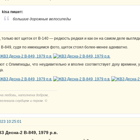
kisa пишет:
большие дорожные велосипеды
, только вот щиток от В-140 — редкость редкая и как он на самом деле выгля
 В-849, судя по имеющимся фото, щиток стоял более-менее адекватно.
вот с Олимпиады, что неудивительно и вполне соответствует духу времени, у
да.
на любовь, наполнена добром,
велевала сердцем и пером. ©
023 10:25:01
З Десна-2 В-849, 1979 р.в.