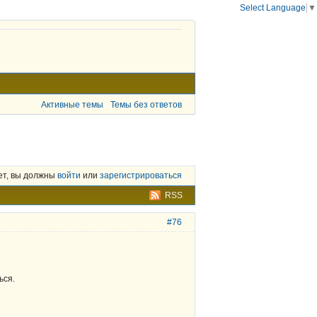
Select Language
▼
Активные темы
Темы без ответов
ет, вы должны
войти
или
зарегистрироваться
RSS
#76
ься.