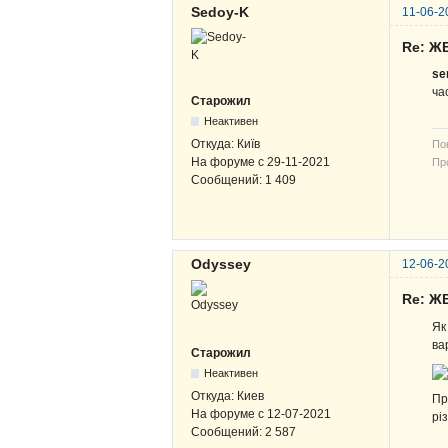
Sedoy-K
11-06-2
Re: ЖВ
se
ча
Старожил
Неактивен
Откуда:
Київ
По
На форуме с
29-11-2021
Про
Сообщений:
1 409
В-
ЖВ
Odyssey
12-06-2
Re: ЖВ
Як
ва
Старожил
Неактивен
Откуда:
Киев
Пр
На форуме с
12-07-2021
рі
Сообщений:
2 587