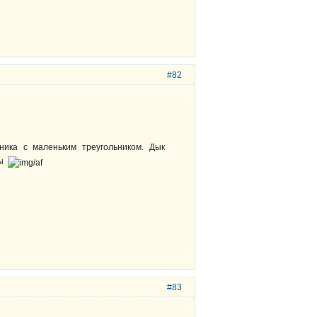
#82
ика с маленьким треугольником. Дык
ды
#83