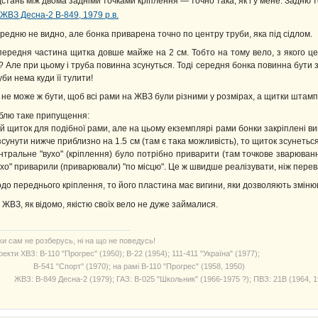
дстань між двома задніми точками кріплення — точно така, як і у мене. Задню 
редню не видно, але бонка приварена точно по центру труби, яка під сідлом.
передня частина щитка довше майже на 2 см. Тобто на тому вело, з якого це
? Але при цьому і труба повинна зсунуться. Тоді середня бонка повинна бути 
уби нема куди її тулити!
 не може ж бути, щоб всі рами на ЖВЗ були різними у розмірах, а щитки штамп
блю таке припущення:
й щиток для подібної рами, але на цьому екземплярі рами бонки закріплені в
 зсунути нижче приблизно на 1.5 см (там є така можливість), то щиток зсунетьс
нтральне "вухо" (кріплення) було потрібно приварити (там точкове зварюван
ухо" приварили (приварювали) "по місцю". Це ж швидше реалізувати, ніж пере
до переднього кріплення, то його пластина має вигини, яки дозволяють змінюва
 ЖВЗ, як відомо, якістю своїх вело не дуже займалися.
ки сам не розберусь, ні на що не поведусь!
екти ХВЗ: В-110 "Прогрес" (1950); В-22 (1954); 111-411 "Україна" (1977);
541 "Спорт" (1970); на рамі В-110 "Прогрес" (1958, 1950)
З: В-849 Десна-2 (1979); ГАЗ: В-025 "Школьник" (1966-1975 ?); ПВЗ: 21В (1964, 1