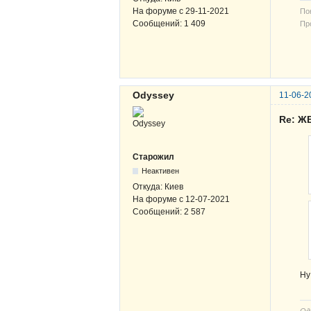
На форуме с
29-11-2021
По
Сообщений:
1 409
Про
В-
ЖВ
Odyssey
11-06-2
Re: ЖВ
Старожил
Неактивен
Откуда:
Киев
На форуме с
12-07-2021
Сообщений:
2 587
Ну