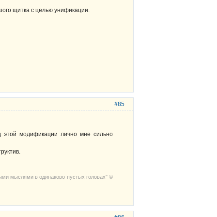
ьшого щитка с целью унификации.
#85
ед этой модификации лично мне сильно
руктив.
выми мыслями в одинаково пустых головах" ©