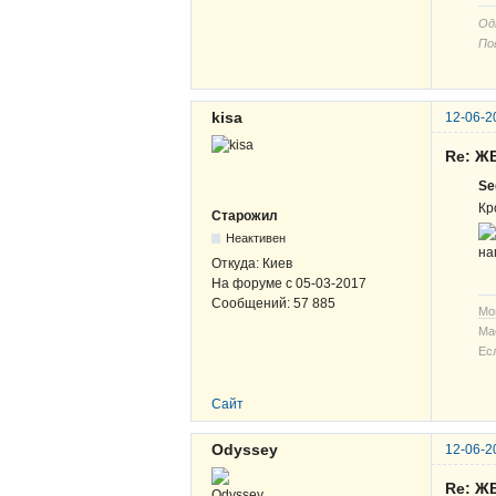
Од
По
kisa
12-06-2
Re: ЖВ
Se
Кр
Старожил
Неактивен
на
Откуда:
Киев
На форуме с
05-03-2017
Сообщений:
57 885
Мо
Ма
Ес
Сайт
Odyssey
12-06-2
Re: ЖВ