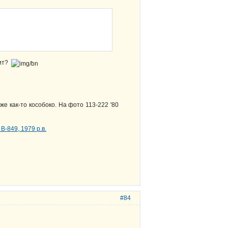
дит?
же как-то кособоко. На фото 113-222 '80
#84