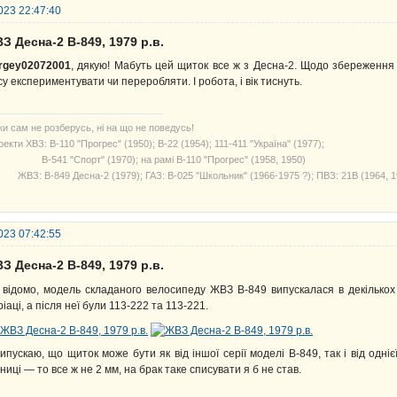
023 22:47:40
З Десна-2 В-849, 1979 р.в.
rgey02072001
, дякую! Мабуть цей щиток все ж з Десна-2. Щодо збереження 
су експериментувати чи переробляти. І робота, і вік тиснуть.
ки сам не розберусь, ні на що не поведусь!
екти ХВЗ: В-110 "Прогрес" (1950); В-22 (1954); 111-411 "Україна" (1977);
541 "Спорт" (1970); на рамі В-110 "Прогрес" (1958, 1950)
З: В-849 Десна-2 (1979); ГАЗ: В-025 "Школьник" (1966-1975 ?); ПВЗ: 21В (1964, 1
023 07:42:55
З Десна-2 В-849, 1979 р.в.
 відомо, модель складаного велосипеду ЖВЗ В-849 випускалася в декількох с
ріаці, а після неї були 113-222 та 113-221.
ипускаю, що щиток може бути як від іншої серії моделі В-849, так і від одні
зниці — то все ж не 2 мм, на брак таке списувати я б не став.