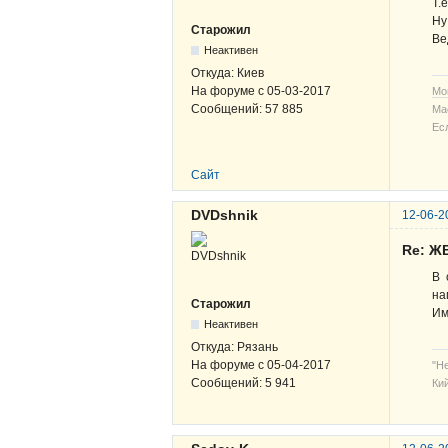
Т.
Ну
Старожил
Ве
Неактивен
Откуда:
Киев
На форуме с
05-03-2017
Мо
Сообщений:
57 885
Ма
Ес
Сайт
DVDshnik
12-06-2
Re: ЖВ
В 
на
Старожил
Им
Неактивен
Откуда:
Рязань
На форуме с
05-04-2017
"Н
Сообщений:
5 941
Кий