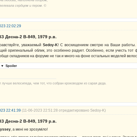
на любовь, наполнена добром,
велевала сердцем и пером. ©
023 22:02:29
З Десна-2 В-849, 1979 р.в.
равствуйте, уважаемый
Sedoy-K
! С восхищением смотрю на Ваши работы. 
щий оригинальный облик, это особенно радует. Особенно, если учесть тот 
обще складников на форуме не так и много на фоне остальных моделей вело
▼
Spoiler
т лучше велосипеда, чем тот, что собран кроководом из сарая деда.
023 22:41:39
(11-06-2023 22:51:28 отредактировано Sedoy-K)
З Десна-2 В-849, 1979 р.в.
yssey
, а мені не зрозуміло!