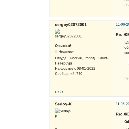
Од
По
sergey02072001
11-06-2
Re: ЖВ
Зд
Опытный
об
Неактивен
во
Откуда:
Россия, город Санкт-
Петербург
На форуме с
08-01-2022
Сообщений:
740
Не
Сайт
Sedoy-K
11-06-2
Re: ЖВ
Od