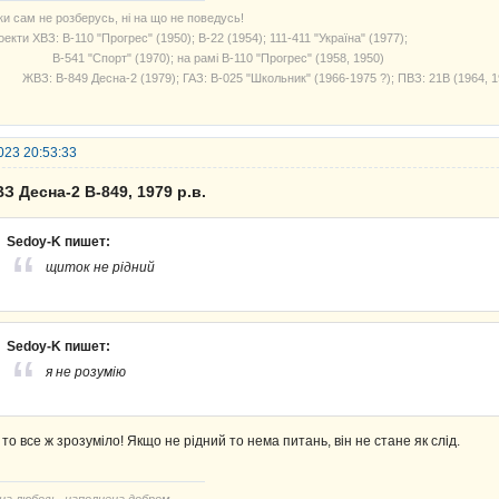
ки сам не розберусь, ні на що не поведусь!
екти ХВЗ: В-110 "Прогрес" (1950); В-22 (1954); 111-411 "Україна" (1977);
541 "Спорт" (1970); на рамі В-110 "Прогрес" (1958, 1950)
З: В-849 Десна-2 (1979); ГАЗ: В-025 "Школьник" (1966-1975 ?); ПВЗ: 21В (1964, 1
023 20:53:33
З Десна-2 В-849, 1979 р.в.
Sedoy-K пишет:
щиток не рідний
Sedoy-K пишет:
я не розумію
 то все ж зрозуміло! Якщо не рідний то нема питань, він не стане як слід.