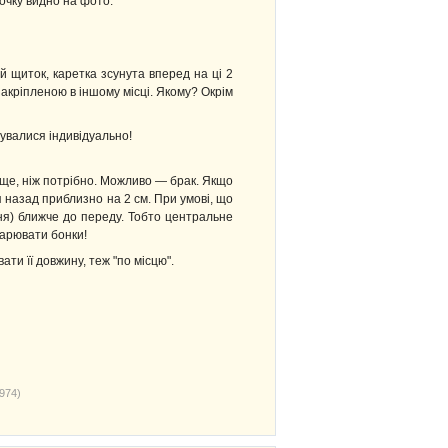
точку видно на фото.
й щиток, каретка зсунута вперед на ці 2
закріпленою в іншому місці. Якому? Окрім
увалися індивідуально!
ище, ніж потрібно. Можливо — брак. Якщо
я назад приблизно на 2 см. При умові, що
ня) ближче до переду. Тобто центральне
варювати бонки!
ти її довжину, теж "по місцю".
974)