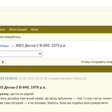
иск
Регистрация
Вход
гистрируйтесь.
→
ЖВЗ Десна-2 В-849, 1979 р.в.
ипеды.
6
Чтобы отправить отв
023 20:50:43
(11-06-2023 20:53:38 отредактировано Sedoy-K)
З Десна-2 В-849, 1979 р.в.
yssey
, щиток не рідний.
 його дизайну претензій немає. До місць кріплення — теж. Сталь так не тягнет
му така ситуація — я не розумію. Мабуть, була ще подібна конструкція вело.