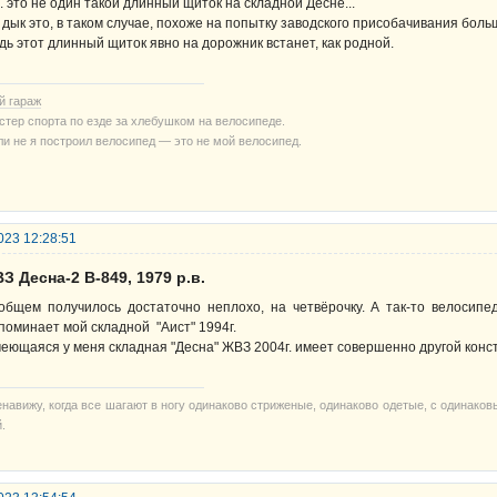
е. это не один такой длинный щиток на складной Десне...
 дык это, в таком случае, похоже на попытку заводского присобачивания бол
дь этот длинный щиток явно на дорожник встанет, как родной.
й гараж
стер спорта по езде за хлебушком на велосипеде.
ли не я построил велосипед — это не мой велосипед.
023 12:28:51
З Десна-2 В-849, 1979 р.в.
общем получилось достаточно неплохо, на четвёрочку. А так-то велосип
поминает мой складной "Аист" 1994г.
еющаяся у меня складная "Десна" ЖВЗ 2004г. имеет совершенно другой конст
енавижу, когда все шагают в ногу одинаково стриженые, одинаково одетые, с одинако
.