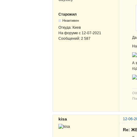
Старожил
Неактивен
Откуда:
Киев
На форуме с
12-07-2021
Да
Сообщений:
2 587
На
А 
го
Од
По
kisa
12-06-2
Re: ЖВ