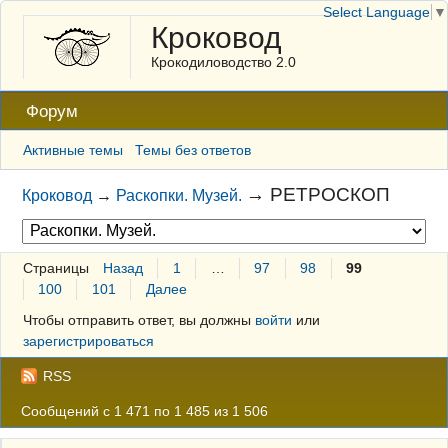
Select Language
▼
Кроковод
Крокодиловодство 2.0
Форум
Активные темы
Темы без ответов
→
РЕТРОСКОП
Кроковод
→
Раскопки. Музей.
Страницы
Назад
1
…
97
98
99
100
101
Далее
Чтобы отправить ответ, вы должны
войти
или
зарегистрироваться
RSS
Сообщений с 1 471 по 1 485 из 1 506