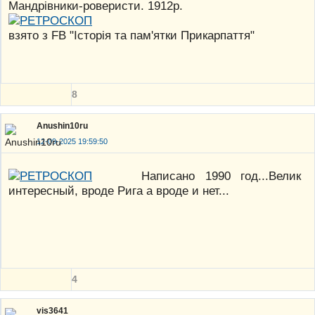
Мандрівники-роверисти. 1912р.
взято з FB "Історія та пам'ятки Прикарпаття"
8
Anushin10ru
12-09-2025 19:59:50
Написано 1990 год...Велик
интересный, вроде Рига а вроде и нет...
4
vis3641