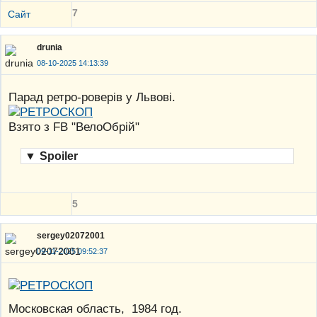
7
Сайт
drunia
08-10-2025 14:13:39
Парад ретро-роверів у Львові.
Взято з FB "ВелоОбрій"
▼
Spoiler
5
sergey02072001
09-11-2025 09:52:37
Московская область, 1984 год.