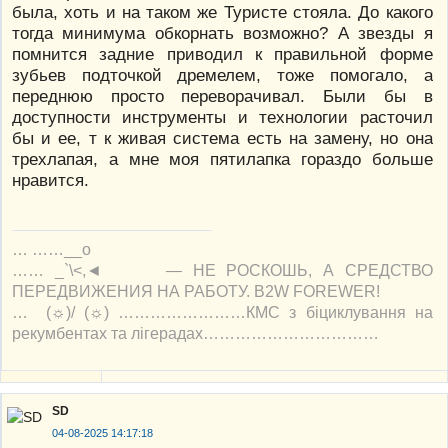
была, хоть и на таком же Туристе стояла. До какого
тогда минимума обкорнать возможно? А звезды я
помнится задние приводил к правильной форме
зубьев подточкой дремелем, тоже помогало, а
переднюю просто переворачивал. Были бы в
доступности инструменты и технологии расточил
бы и ее, т к живая система есть на замену, но она
трехлапая, а мне моя пятилапка гораздо больше
нравится.
… ……__o
…… _`\<,◄ — НЕ РОСКОШЬ, А СРЕДСТВО
ПЕРЕДВИЖЕНИЯ НА РАБОТУ. B2W FOREWER!
… (☼)/ (☼) ……………………КМС з біциклування на
рекумбентах та лігерадах……………………………
SD
04-08-2025 14:17:18