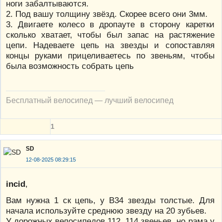
ноги забалтываются.
2. Под вашу толщину звёзд. Скорее всего они 3мм.
3. Двигаете колесо в дропауте в сторону каретки
сколько хватает, чтобы был запас на растяжение
цепи. Надеваете цепь на звезды и сопоставляя
концы руками прицеливаетесь по звеньям, чтобы
была возможность собрать цепь
Бесплатный велосипед — лучший велосипед
1
SD
12-08-2025 08:29:15
incid
,
Вам нужна 1 ск цепь, у В34 звезды толстые. Для
начала используйте среднюю звезду на 20 зубьев.
У дорожных велосипедов 112..114 звеньев, но рама у