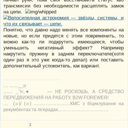
трансмисии без необходимости расцеплять замок
на цепи.
Понятно, что давно надо менять все компоненты на
новые, но если придется с этим повременить, то
можно как-то ли подкрутить имеющееся, чтобы
уменьшить негативный эффект? Например
накрутить пружину в заднем переключателе(хотя
один раз я это уже когда-то делал) или поставить
дополнительный успокоитель, как вариант.
… ……__o
…… _`\<,◄ — НЕ РОСКОШЬ, А СРЕДСТВО
ПЕРЕДВИЖЕНИЯ НА РАБОТУ. B2W FOREWER!
… (☼)/ (☼) ……………………КМС з біциклування на
рекумбентах та лігерадах……………………………
1