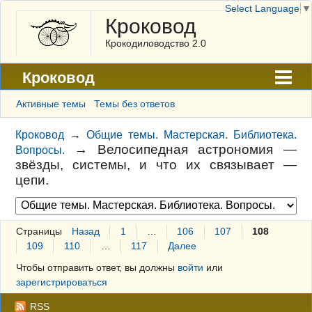
Select Language
▼
Кроковод
Крокодиловодство 2.0
Кроковод
Форум
Активные темы
Темы без ответов
Архив
Кроковод
→
Общие темы. Мастерская. Библиотека.
→
Велосипедная астрономия —
Вопросы.
ГАЛЕРЕЯ
звёзды, системы, и что их связывает —
цепи.
Правила
Поиск
Регистрация
Страницы
Назад
1
…
106
107
108
109
110
…
117
Далее
Вход
Чтобы отправить ответ, вы должны
войти
или
зарегистрироваться
RSS