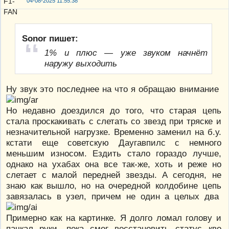
04-08-2025 11:55:38
Sonor пишет:
1% и плюс — уже звуком начнёт
наружу выходить
Ну звук это последнее на что я обращаю внимание
Но недавно доездился до того, что старая цепь
стала проскакивать с слетать со звезд при тряске и
незначительной нагрузке. Временно заменил на б.у.
кстати еще советскую Даугавпилс с немного
меньшим износом. Ездить стало гораздо лучше,
однако на ухабах она все так-же, хоть и реже но
слетает с малой передней звезды. А сегодня, не
знаю как вышло, но на очередной колдобине цепь
завязалась в узел, причем не один а целых два
Примерно как на картинке. Я долго ломал голову и
пачкал руки, пока смог восстановить статус кво