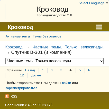
Select Language
▼
Кроковод
Крокодиловодство 2.0
Кроковод
Форум
Активные темы
Темы без ответов
Архив
Кроковод
→
Частные темы. Только велосипеды.
→
Спутник В-301 (и компания)
ГАЛЕРЕЯ
Правила
Страницы
Назад
1
2
3
4
5
6
Поиск
…
12
Далее
Регистрация
Чтобы отправить ответ, вы должны
войти
или
зарегистрироваться
Вход
RSS
Сообщений с 46 по 60 из 175