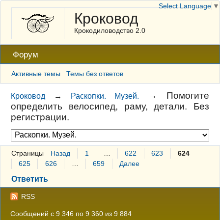
Select Language
▼
Кроковод
Крокодиловодство 2.0
Форум
Активные темы
Темы без ответов
→
Помогите
Кроковод
→
Раскопки. Музей.
определить велосипед, раму, детали. Без
регистрации.
Страницы
Назад
1
…
622
623
624
625
626
…
659
Далее
Ответить
RSS
Сообщений с 9 346 по 9 360 из 9 884