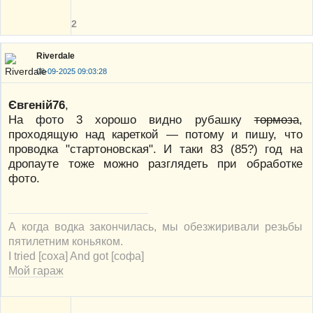
2
Riverdale
08-09-2025 09:03:28
Євгеній76
,
На фото 3 хорошо видно рубашку
тормоза
,
проходящую над кареткой — потому и пишу, что
проводка "стартоновская". И таки 83 (85?) год на
дропауте тоже можно разглядеть при обработке
фото.
А когда водка закончилась, мы обезжиривали резьбы
пятилетним коньяком.
I tried [соха] And got [софа]
Мой гараж