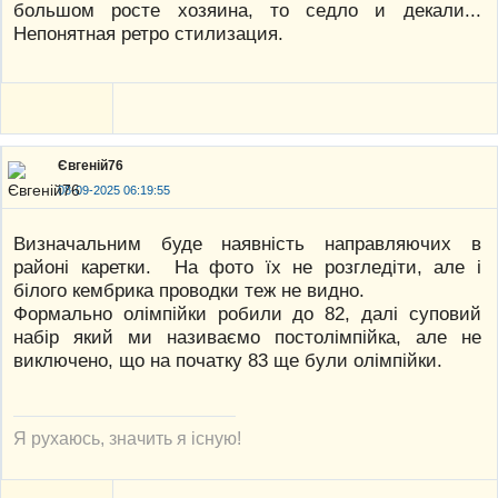
большом росте хозяина, то седло и декали...
Непонятная ретро стилизация.
Євгеній76
08-09-2025 06:19:55
Визначальним буде наявність направляючих в
районі каретки. На фото їх не розгледіти, але і
білого кембрика проводки теж не видно.
Формально олімпійки робили до 82, далі суповий
набір який ми називаємо постолімпійка, але не
виключено, що на початку 83 ще були олімпійки.
Я рухаюсь, значить я існую!