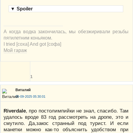
▼
Spoiler
А когда водка закончилась, мы обезжиривали резьбы
пятилетним коньяком.
I tried [соха] And got [софа]
Мой гараж
1
Виталий
08-09-2025 05:30:01
Riverdale
, про постолимпийки не знал, спасибо. Там
удалось вроде 83 год рассмотреть на дропе, это и
смутило. Да,закос странный под турист. И если
манетки можно как-то объяснить удобством при