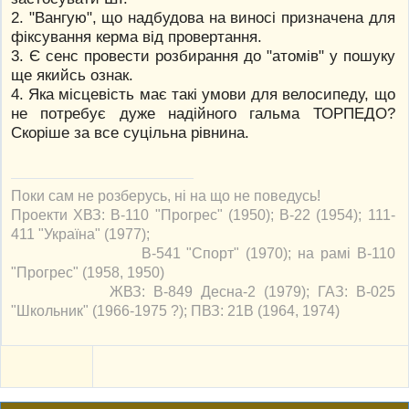
2. "Вангую", що надбудова на виносі призначена для
фіксування керма від провертання.
3. Є сенс провести розбирання до "атомів" у пошуку
ще якийсь ознак.
4. Яка місцевість має такі умови для велосипеду, що
не потребує дуже надійного гальма ТОРПЕДО?
Скоріше за все суцільна рівнина.
Поки сам не розберусь, ні на що не поведусь!
Проекти ХВЗ: В-110 "Прогрес" (1950); В-22 (1954); 111-
411 "Україна" (1977);
В-541 "Спорт" (1970); на рамі В-110
"Прогрес" (1958, 1950)
ЖВЗ: В-849 Десна-2 (1979); ГАЗ: В-025
"Школьник" (1966-1975 ?); ПВЗ: 21В (1964, 1974)