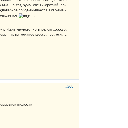
рицами, но через специально для этого
ика, но ход ручки очень короткий, при
о(наверное dot) уменьшается в объёме и
уменьшается
ит. Жаль немного, но в целом хорошо,
оменять на кожаное шоссейное, если с
#205
тормозной жидкости.