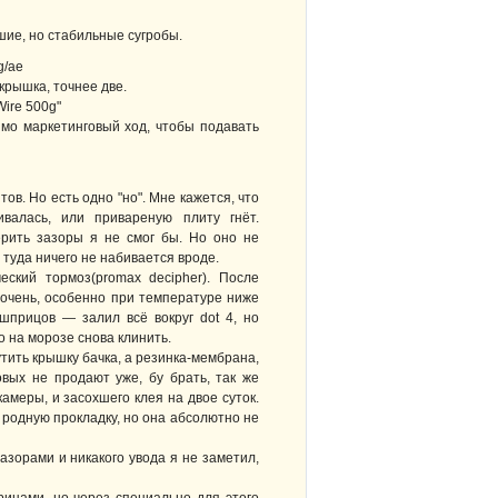
шие, но стабильные сугробы.
крышка, точнее две.
ire 500g"
имо маркетинговый ход, чтобы подавать
ов. Но есть одно "но". Мне кажется, что
валась, или привареную плиту гнёт.
ерить зазоры я не смог бы. Но оно не
 туда ничего не набивается вроде.
ский тормоз(promax decipher). После
е очень, особенно при температуре ниже
шприцов — залил всё вокруг dot 4, но
о на морозе снова клинить.
утить крышку бачка, а резинка-мембрана,
овых не продают уже, бу брать, так же
камеры, и засохшего клея на двое суток.
 родную прокладку, но она абсолютно не
азорами и никакого увода я не заметил,