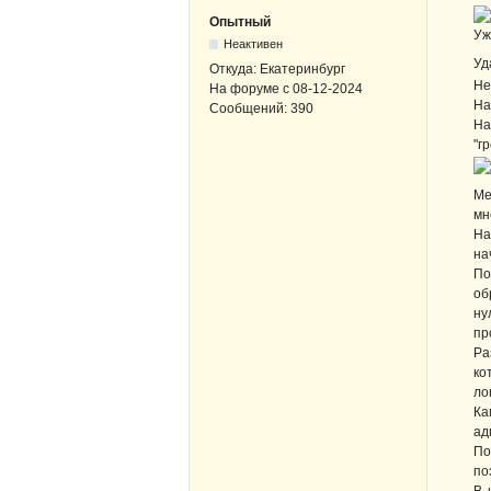
Опытный
Уж
Неактивен
Уд
Откуда:
Екатеринбург
Не
На форуме с
08-12-2024
На
Сообщений:
390
На
"г
Ме
мн
На
на
По
об
ну
пр
Ра
ко
ло
Ка
ад
По
по