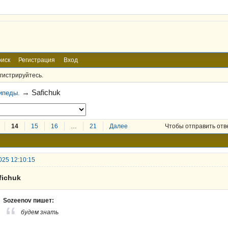
иск
Регистрация
Вход
гистрируйтесь.
→
Safichuk
ипеды.
14
15
16
…
21
Далее
Чтобы отправить отв
025 12:10:15
fichuk
Sozeenov пишет:
будем знать