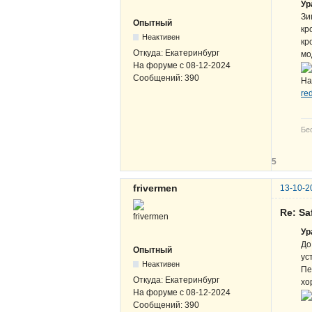
Ур
Зи
Опытный
кр
Неактивен
кр
Откуда:
Екатеринбург
мо
На форуме с
08-12-2024
Сообщений:
390
На
re
Бе
5
frivermen
13-10-2
Re: Sa
Ур
До
Опытный
ус
Неактивен
Пе
Откуда:
Екатеринбург
хо
На форуме с
08-12-2024
Сообщений:
390