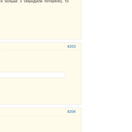
ти больше 3 секунд(или потеряло), то
#203
#204