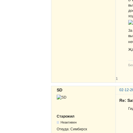
В 
вы
до
хо
За
вы
не
Жд
Бе
1
SD
02-12-2
Re: Sa
Ги
Старожил
Неактивен
Откуда:
Симбирск