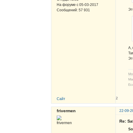
На форуме с
05-03-2017
Эт
Сообщений:
57 931
А,
Та
Эт
Мо
Ма
Ес
2
Сайт
frivermen
22-09-2
Re: Sa
So