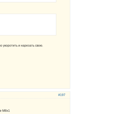
но укоротить и нарезать свою.
#197
те М8х1