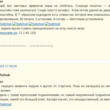
ал
мой без световых эффектов никак не обойтись. Спереди понятно — ф
онштейн тоже напечатал). Сзади просто катафот. Этим летом удачно во дво
онштейна. В '7' образном подседеле есть отверстие, которое мне показалос
делирования, 80 печати, 5 установки. И готово — блестяшка установлена.
 заднее крыло ставить принципиально не хочу, снести легко.
dmountstp.zip
21.1 Кб
(
20
)
сплатный велосипед — лучший велосипед
025 17:39:28
fichuk
ал
 текущего момента педали я крутил от стартона. Пока не наткнулся на ин
тановил.
даль с тремя корпусными подшипниками, но самый нагруженный подшипни
рошие, зимой это большой плюс. Катафотов нет, это несущественный, но мин