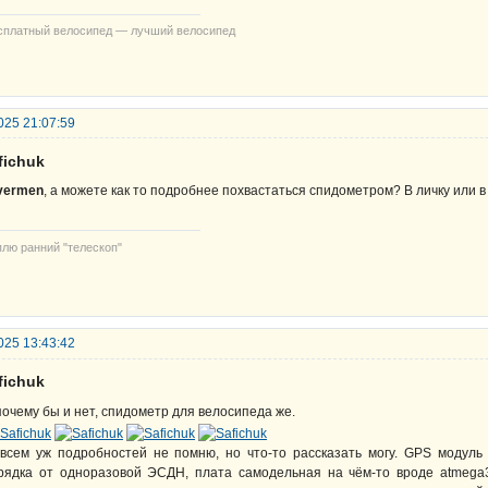
сплатный велосипед — лучший велосипед
025 21:07:59
fichuk
ivermen
, а можете как то подробнее похвастаться спидометром? В личку или в 
плю ранний "телескоп"
025 13:43:42
fichuk
почему бы и нет, спидометр для велосипеда же.
всем уж подробностей не помню, но что-то рассказать могу. GPS модуль
рядка от одноразовой ЭСДН, плата самодельная на чём-то вроде atmega