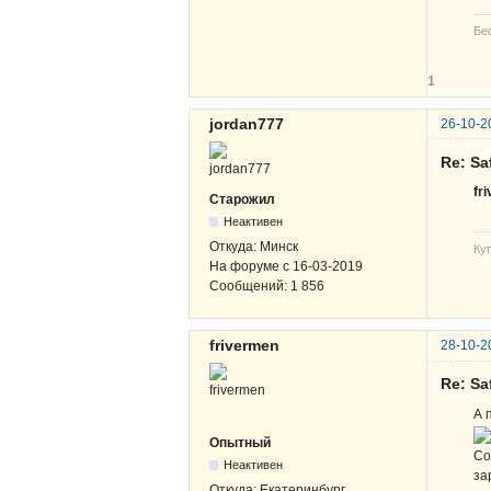
Бе
1
jordan777
26-10-2
Re: Sa
fr
Старожил
Неактивен
Откуда:
Минск
Ку
На форуме с
16-03-2019
Сообщений:
1 856
frivermen
28-10-2
Re: Sa
А 
Опытный
Со
Неактивен
за
Откуда:
Екатеринбург