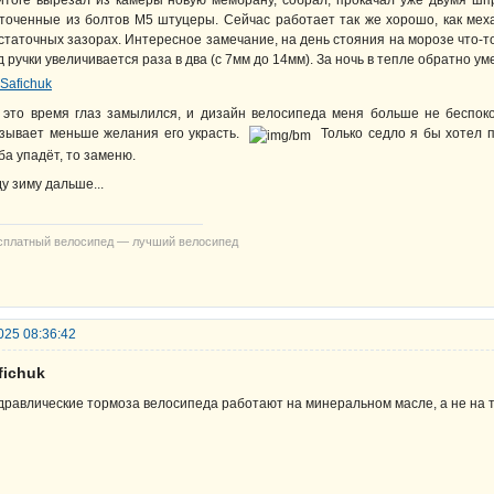
итоге вырезал из камеры новую мембрану, собрал, прокачал уже двумя шп
точенные из болтов М5 штуцеры. Сейчас работает так же хорошо, как механ
статочных зазорах. Интересное замечание, на день стояния на морозе что-т
д ручки увеличивается раза в два (с 7мм до 14мм). За ночь в тепле обратно 
 это время глаз замылился, и дизайн велосипеда меня больше не беспоко
зывает меньше желания его украсть.
Только седло я бы хотел п
ба упадёт, то заменю.
у зиму дальше...
сплатный велосипед — лучший велосипед
025 08:36:42
fichuk
дравлические тормоза велосипеда работают на минеральном масле, а не на 