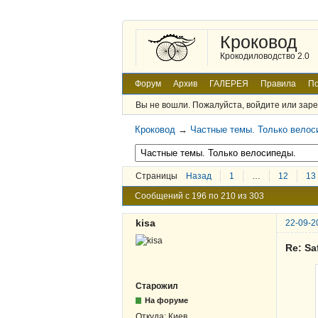
Кроковод
Крокодиловодство 2.0
Форум
Архив
ГАЛЕРЕЯ
Правила
По
Вы не вошли.
Пожалуйста, войдите или заре
Кроковод
→
Частные темы. Только велос
Страницы
Назад
1
…
12
13
Сообщений с 196 по 210 из 303
kisa
22-09-2
Re: Sa
Старожил
На форуме
Откуда:
Киев