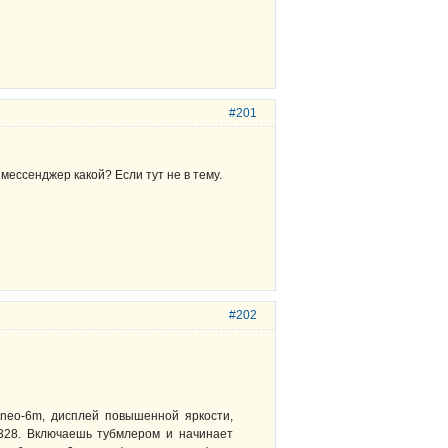
#201
мессенджер какой? Если тут не в тему.
#202
 neo-6m, дисплей повышенной яркости,
328. Включаешь тубмлером и начинает