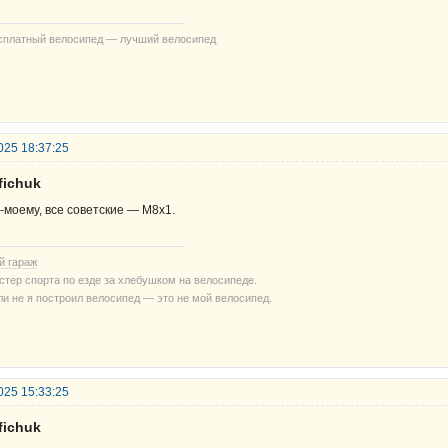
сплатный велосипед — лучший велосипед
025 18:37:25
fichuk
-моему, все советские — М8х1.
й гараж
стер спорта по езде за хлебушком на велосипеде.
ли не я построил велосипед — это не мой велосипед.
025 15:33:25
fichuk