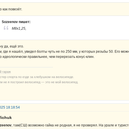
о как повезёт.
Sozeenov пишет:
М8х1,25,
 ну да, ещё это.
м, где я нашёл, увидел болты чуть не по 250 мм, у которых резьбы 50. Его мож
о идеологически правильнее, чем перерезать конус-клин.
й гараж
стер спорта по езде за хлебушком на велосипеде.
ли не я построил велосипед — это не мой велосипед.
025 18:18:54
fichuk
zeenov
, там(СШ) возможно гайка не родная, я не проверял. На урале и турис