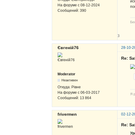
ис
На форуме с
08-12-2024
по
Сообщений:
390
Бе
3
Євгеній76
28-10-2
Re: Sa
Moderator
Неактивен
Откуда:
Рівне
На форуме с
06-03-2017
Я р
Сообщений:
13 864
frivermen
02-12-2
Re: Sa
Ур