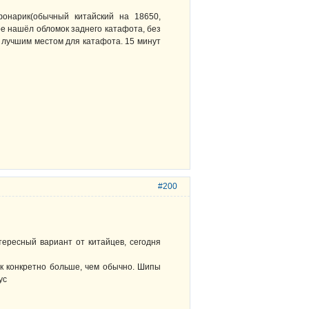
онарик(обычный китайский на 18650,
ре нашёл обломок заднего катафота, без
ь лучшим местом для катафота. 15 минут
#200
тересный вариант от китайцев, сегодня
к конкретно больше, чем обычно. Шипы
ус