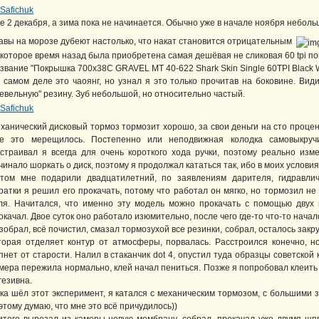
е 2 декабря, а зима пока не начинается. Обычно уже в начале ноября неболь
авы на морозе дубеют настолько, что накат становится отрицательным
которое время назад была приобретена самая дешёвая не сликовая 60 tpi по
звание "Покрышка 700х38С GRAVEL MT 40-622 Shark Skin Single 60TPI Black W
 самом деле это чаоянг, но узнал я это только прочитав на боковине. Вид
ревельную" резину. Зуб небольшой, но относительно частый.
ханический дисковый тормоз тормозит хорошо, за свои деньги на сто процент
е это мерещилось. Постепенно или неподвижная колодка самовыкручи
страивал я всегда для очень короткого хода ручки, поэтому реально изм
чинало шоркать о диск, поэтому я продолжал кататься так, ибо в моих условия
том мне подарили двадцатилетний, по заявлениям дарителя, гидравличе
ратки я решил его прокачать, потому что работал он мягко, но тормозил н
ля. Начитался, что именно эту модель можно прокачать с помощью двух 
окачал. Двое суток оно работало изюмительно, после чего где-то что-то начал
зобрал, всё почистил, смазал тормозухой все резинки, собрал, осталось закр
торая отделяет контур от атмосферы, порвалась. Расстроился конечно, н
пнет от старости. Налил в стаканчик dot 4, опустил туда образцы советской 
мера пережила нормально, клей начал пениться. Позже я попробовал клеить
гезивна.
ка шёл этот эксперимент, я катался с механическим тормозом, с большими з
этому думаю, что мне это всё причудилось))