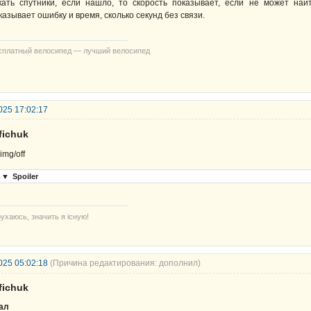
кать спутники, если нашло, то скорость показывает, если не может най
казывает ошибку и время, сколько секунд без связи.
сплатный велосипед — лучший велосипед
025 17:02:17
fichuk
▼
Spoiler
ухаюсь, значить я існую!
025 05:02:18
(Причина редактирования: дополнил)
fichuk
ал