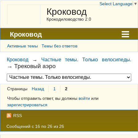
Select Language
▼
Кроковод
Крокодиловодство 2.0
Кроковод
Форум
Активные темы
Темы без ответов
Архив
Кроковод
→
Частные темы. Только велосипеды.
→
Трековый аэро
ГАЛЕРЕЯ
Правила
Страницы
Назад
1
2
Поиск
Чтобы отправить ответ, вы должны
войти
или
Регистрация
зарегистрироваться
Вход
RSS
Сообщений с 16 по 26 из 26